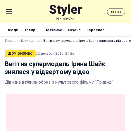
rbc.ua
Люди
Тренды
Полезное
Вкусно
Гороскопы
Главная
›
Шоу бизнес
›
Вагітна супермодель Ірина Шейк знялася у відверто
ШОУ БИЗНЕС
02 декабря 2016, 21:26
Вагітна супермодель Ірина Шейк
знялася у відвертому відео
Дівчина втілила образ з культового фільму "Привид"