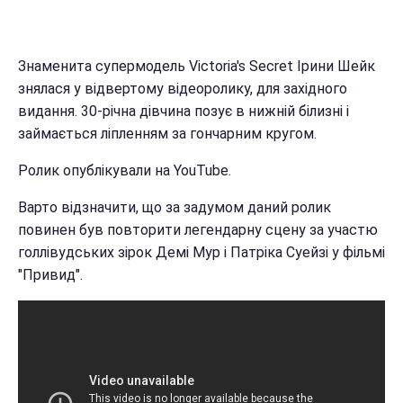
Знаменита супермодель Victoria's Secret Ірини Шейк
знялася у відвертому відеоролику, для західного
видання. 30-річна дівчина позує в нижній білизні і
займається ліпленням за гончарним кругом.
Ролик опублікували на YouTube.
Варто відзначити, що за задумом даний ролик
повинен був повторити легендарну сцену за участю
голлівудських зірок Демі Мур і Патріка Суейзі у фільмі
"Привид".