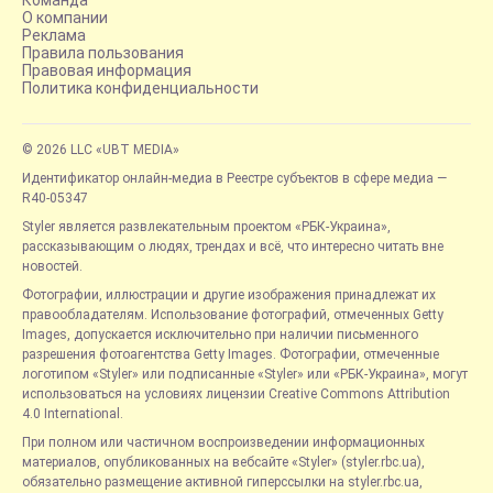
О компании
Реклама
Правила пользования
Правовая информация
Политика конфиденциальности
© 2026 LLC «UBT MEDIA»
Идентификатор онлайн-медиа в Реестре субъектов в сфере медиа —
R40-05347
Styler является развлекательным проектом «РБК-Украина»,
рассказывающим о людях, трендах и всё, что интересно читать вне
новостей.
Фотографии, иллюстрации и другие изображения принадлежат их
правообладателям. Использование фотографий, отмеченных Getty
Images, допускается исключительно при наличии письменного
разрешения фотоагентства Getty Images. Фотографии, отмеченные
логотипом «Styler» или подписанные «Styler» или «РБК-Украина», могут
использоваться на условиях лицензии Creative Commons Attribution
4.0 International.
При полном или частичном воспроизведении информационных
материалов, опубликованных на вебсайте «Styler» (styler.rbc.ua),
обязательно размещение активной гиперссылки на styler.rbc.ua,