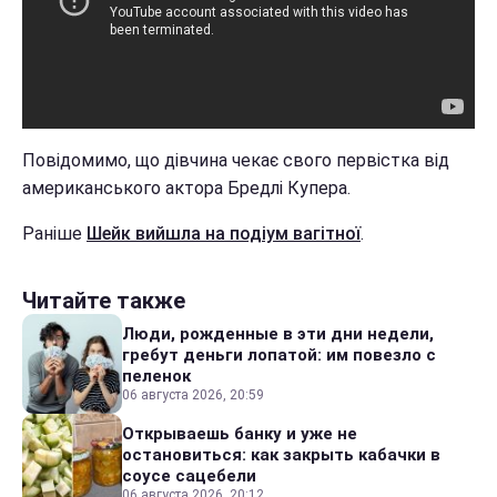
Повідомимо, що дівчина чекає свого первістка від
американського актора Бредлі Купера.
Раніше
Шейк вийшла на подіум вагітної
.
Читайте также
Люди, рожденные в эти дни недели,
гребут деньги лопатой: им повезло с
пеленок
06 августа 2026, 20:59
Открываешь банку и уже не
остановиться: как закрыть кабачки в
соусе сацебели
06 августа 2026, 20:12