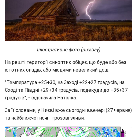
Ілюстративне фото (pixabay)
На решті території синоптик обіцяє, що буде або без
істотних опадів, або місцями невеликий дощ.
"Температура +25+30, на Заході +22+27 градусів, на
Сході та Півдні +29+34 градусів, подекуди до +35+37
градусів", - відзначила Наталка.
За її словами, у Києві вже сьогодні ввечері (27 червня)
та найближчої ночі - грозові зливи.