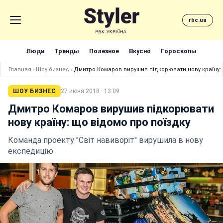
rbc.ua
Люди
Тренды
Полезное
Вкусно
Гороскопы
Главная
›
Шоу бизнес
›
Дмитро Комаров вирушив підкорювати нову країну: 
ШОУ БИЗНЕС
27 июня 2018 · 13:09
Дмитро Комаров вирушив підкорювати
нову країну: що відомо про поїздку
Команда проекту "Світ навиворіт" вирушила в нову
експедицію