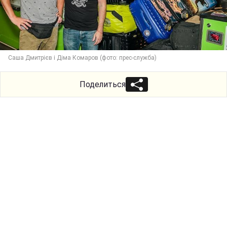
Саша Дмитрієв і Діма Комаров (фото: прес-служба)
Поделиться