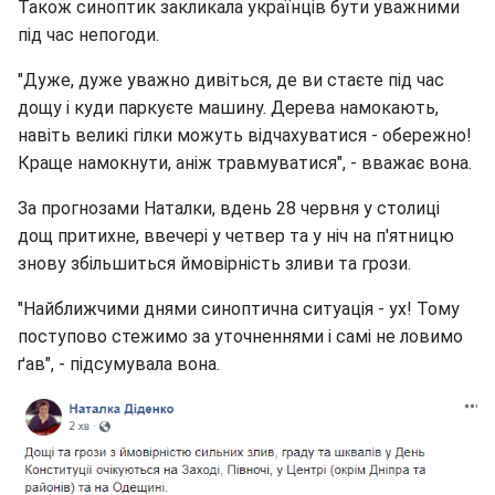
Також синоптик закликала українців бути уважними
під час непогоди.
"Дуже, дуже уважно дивіться, де ви стаєте під час
дощу і куди паркуєте машину. Дерева намокають,
навіть великі гілки можуть відчахуватися - обережно!
Краще намокнути, аніж травмуватися", - вважає вона.
За прогнозами Наталки, вдень 28 червня у столиці
дощ притихне, ввечері у четвер та у ніч на п'ятницю
знову збільшиться ймовірність зливи та грози.
"Найближчими днями синоптична ситуація - ух! Тому
поступово стежимо за уточненнями і самі не ловимо
ґав", - підсумувала вона.