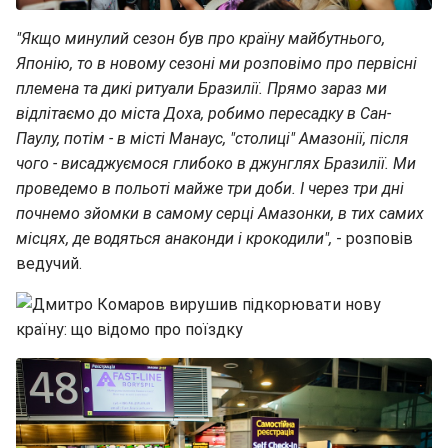
"Якщо минулий сезон був про країну майбутнього,
Японію, то в новому сезоні ми розповімо про первісні
племена та дикі ритуали Бразилії. Прямо зараз ми
відлітаємо до міста Доха, робимо пересадку в Сан-
Паулу, потім - в місті Манаус, "столиці" Амазонії, після
чого - висаджуємося глибоко в джунглях Бразилії. Ми
проведемо в польоті майже три доби. І через три дні
почнемо зйомки в самому серці Амазонки, в тих самих
місцях, де водяться анаконди і крокодили",
- розповів
ведучий.