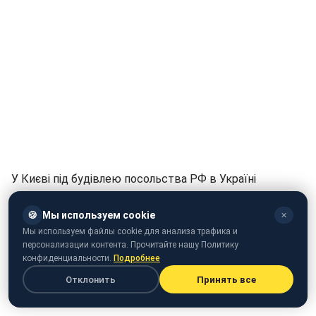
У Києві під будівлею посольства РФ в Україні
влаштували акцію в підтримку незаконно
засудженого до РФ українського режисера Олега
🍪
Мы используем cookie
✕
Сенцова та інших політв'язнів.
Мы используем файлы cookie для анализа трафика и
персонализации контента. Прочитайте нашу Политику
конфиденциальности.
Подробнее
27 червня в 11:00 біля Посольства РФ громадська
організація КрымСОС провела акцію "Путін грає
Отклонить
Принять все
людськими життями".