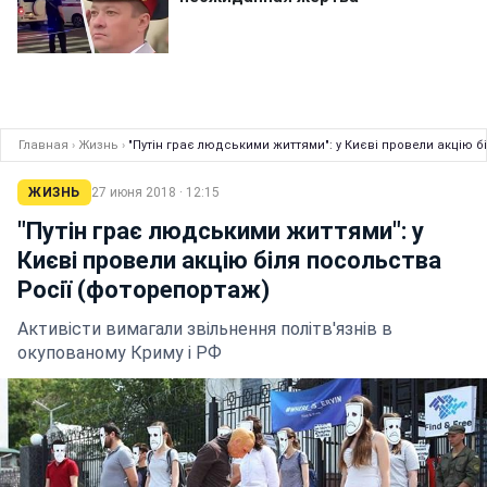
Главная
›
Жизнь
›
"Путін грає людськими життями": у Києві провели акцію б
ЖИЗНЬ
27 июня 2018 · 12:15
"Путін грає людськими життями": у
Києві провели акцію біля посольства
Росії (фоторепортаж)
Активісти вимагали звільнення політв'язнів в
окупованому Криму і РФ