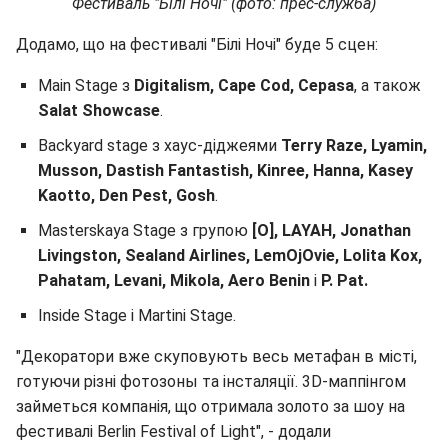
Фестиваль "Білі Ночі" (фото: прес-служба)
Додамо, що на фестивалі "Білі Ночі" буде 5 сцен:
Main Stage з
Digitalism, Cape Cod, Cepasa
, а також
Salat Showcase
.
Backyard stage з хаус-діджеями
Terry Raze, Lyamin,
Musson, Dastish Fantastish, Kinree, Hanna, Kasey
Kaotto, Den Pest, Gosh
.
Masterskaya Stage з групою
[O], LAYAH, Jonathan
Livingston, Sealand Airlines, LemOjOvie, Lolita Kox,
Pahatam, Levani, Mikola, Aero Benin
і
P. Pat.
Inside Stage і Martini Stage.
"Декоратори вже скуповують весь метафан в місті,
готуючи різні фотозоны та інсталяції. 3D-маппінгом
займеться компанія, що отримала золото за шоу на
фестивалі Berlin Festival of Light", - додали