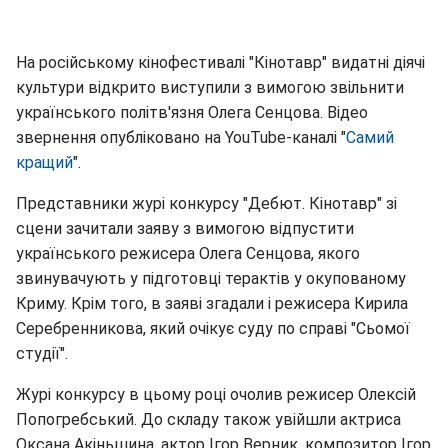
На російському кінофестивалі "Кінотавр" видатні діячі
культури відкрито виступили з вимогою звільнити
українського політв'язня Олега Сенцова. Відео
звернення опубліковано на YouTube-каналі "
Самий
кращий
".
Представники журі конкурсу "Дебют. Кінотавр" зі
сцени зачитали заяву з вимогою відпустити
українського режисера Олега Сенцова, якого
звинувачують у підготовці терактів у окупованому
Криму. Крім того, в заяві згадали і режисера Кирила
Серебренникова, який очікує суду по справі "Сьомої
студії".
Журі конкурсу в цьому році очолив режисер Олексій
Попогребський. До складу також увійшли актриса
Оксана Акіньшина, актор Ігор Верник, композитор Ігор