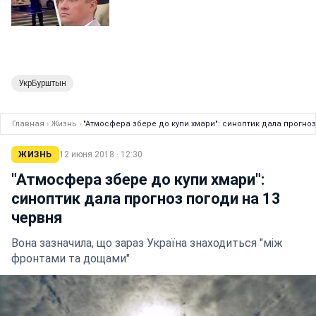
УкрБурштын
Главная
›
Жизнь
›
"Атмосфера збере до купи хмари": синоптик дала прогноз
ЖИЗНЬ
12 июня 2018 · 12:30
"Атмосфера збере до купи хмари":
синоптик дала прогноз погоди на 13
червня
Вона зазначила, що зараз Україна знаходиться "між
фронтами та дощами"