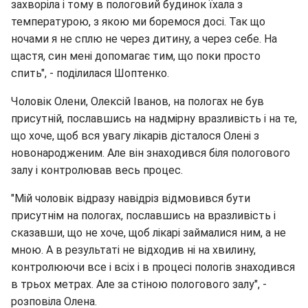
захворіла і тому в пологовий будинок їхала з
температурою, з якою ми боремося досі. Так що
ночами я не сплю не через дитину, а через себе. На
щастя, син мені допомагає тим, що поки просто
спить", - поділилася Шоптенко.
Чоловік Олени, Олексій Іванов, на пологах не був
присутній, пославшись на надмірну вразливість і на те,
що хоче, щоб вся увагу лікарів дісталося Олені з
новонародженим. Але він знаходився біля пологового
залу і контролював весь процес.
"Мій чоловік відразу навідріз відмовився бути
присутнім на пологах, пославшись на вразливість і
сказавши, що не хоче, щоб лікарі займалися ним, а не
мною. А в результаті не відходив ні на хвилину,
контролюючи все і всіх і в процесі пологів знаходився
в трьох метрах. Але за стіною пологового залу", -
розповіла Олена.