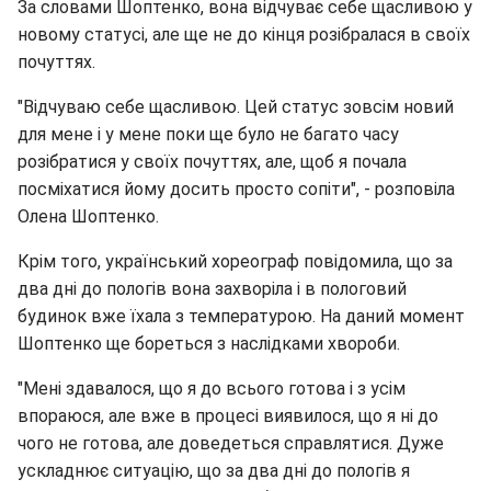
За словами Шоптенко, вона відчуває себе щасливою у
новому статусі, але ще не до кінця розібралася в своїх
почуттях.
"Відчуваю себе щасливою. Цей статус зовсім новий
для мене і у мене поки ще було не багато часу
розібратися у своїх почуттях, але, щоб я почала
посміхатися йому досить просто сопіти", - розповіла
Олена Шоптенко.
Крім того, український хореограф повідомила, що за
два дні до пологів вона захворіла і в пологовий
будинок вже їхала з температурою. На даний момент
Шоптенко ще бореться з наслідками хвороби.
"Мені здавалося, що я до всього готова і з усім
впораюся, але вже в процесі виявилося, що я ні до
чого не готова, але доведеться справлятися. Дуже
ускладнює ситуацію, що за два дні до пологів я