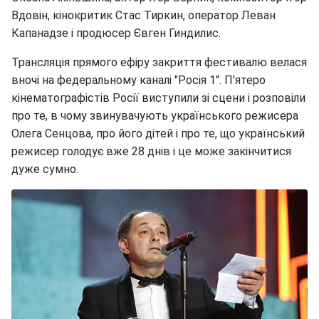
Вдовін, кінокритик Стас Тиркин, оператор Леван
Капанадзе і продюсер Євген Гиндилис.
Трансляція прямого ефіру закриття фестивалю велася
вночі на федеральному каналі "Росія 1". П'ятеро
кінематографістів Росії виступили зі сцени і розповіли
про те, в чому звинувачують українського режисера
Олега Сенцова, про його дітей і про те, що український
режисер голодує вже 28 днів і це може закінчитися
дуже сумно.