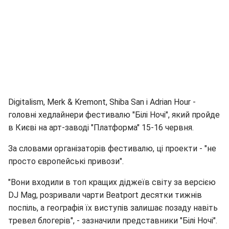
Digitalism, Merk & Kremont, Shiba San і Adrian Hour -
головні хедлайнери фестивалю "Білі Ночі", який пройде
в Києві на арт-заводі "Платформа" 15-16 червня.
За словами організаторів фестивалю, ці проекти - "не
просто європейські привози".
"Вони входили в топ кращих діджеїв світу за версією
DJ Mag, розривали чарти Beatport десятки тижнів
поспіль, а географія їх виступів залишає позаду навіть
тревел блогерів", - зазначили представники "Білі Ночі".