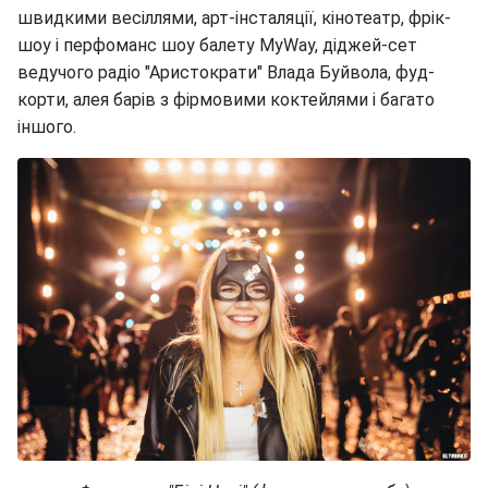
швидкими весіллями, арт-інсталяції, кінотеатр, фрік-
шоу і перфоманс шоу балету MyWay, діджей-сет
ведучого радіо "Аристократи" Влада Буйвола, фуд-
корти, алея барів з фірмовими коктейлями і багато
іншого.