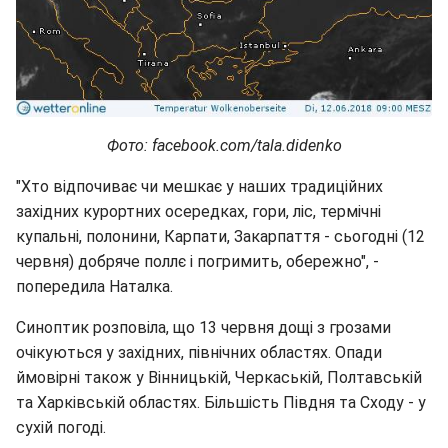
Фото: facebook.com/tala.didenko
"Хто відпочиває чи мешкає у наших традиційних
західних курортних осередках, гори, ліс, термічні
купальні, полонини, Карпати, Закарпаття - сьогодні (12
червня) добряче поллє і погримить, обережно", -
попередила Наталка.
Синоптик розповіла, що 13 червня дощі з грозами
очікуються у західних, північних областях. Опади
ймовірні також у Вінницькій, Черкаській, Полтавській
та Харківській областях. Більшість Півдня та Сходу - у
сухій погоді.