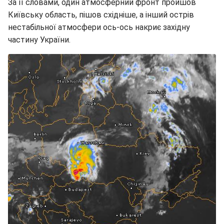
За її словами, один атмосферний фронт пройшов
Київську область, пішов східніше, а інший острів
нестабільної атмосфери ось-ось накриє західну
частину України.