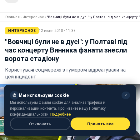
Главная
›
Интересное
›
"Вовчиці були не в дусі": у Полтаві під час концерт
ИНТЕРЕСНОЕ
12 июня 2018 · 11:33
"Вовчиці були не в дусі": у Полтаві під
час концерту Винника фанати знесли
ворота стадіону
Користувачі соцмережі з гумором відреагували на
цей інцидент
🍪
Мы используем cookie
✕
Мы используем файлы cookie для анализа трафика и
персонализации контента. Прочитайте нашу Политику
конфиденциальности.
Подробнее
Отклонить
Принять все