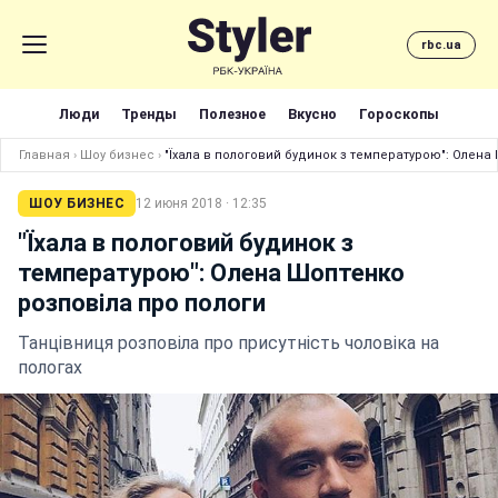
rbc.ua
Люди
Тренды
Полезное
Вкусно
Гороскопы
Главная
›
Шоу бизнес
›
"Їхала в пологовий будинок з температурою": Олена
ШОУ БИЗНЕС
12 июня 2018 · 12:35
"Їхала в пологовий будинок з
температурою": Олена Шоптенко
розповіла про пологи
Танцівниця розповіла про присутність чоловіка на
пологах