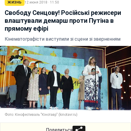
ЖИЗНЬ
12 июня 2018 · 11:50
Свободу Сенцову! Російські режисери
влаштували демарш проти Путіна в
прямому ефірі
Кінематографісти виступили зі сцени зі зверненням
Фото: Кінофестиваль "Кінотавр" (kinotavr.ru)
Поделиться