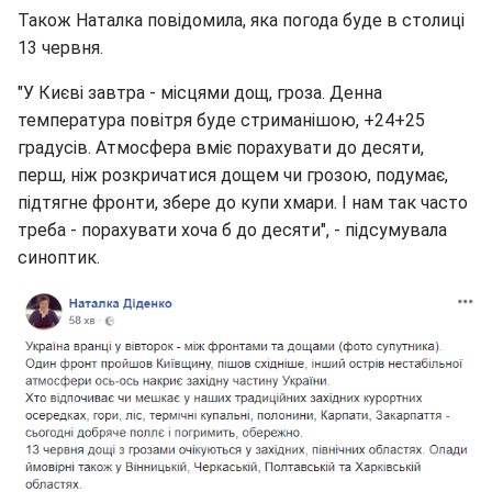
Також Наталка повідомила, яка погода буде в столиці
13 червня.
"У Києві завтра - місцями дощ, гроза. Денна
температура повітря буде стриманішою, +24+25
градусів. Атмосфера вміє порахувати до десяти,
перш, ніж розкричатися дощем чи грозою, подумає,
підтягне фронти, збере до купи хмари. І нам так часто
треба - порахувати хоча б до десяти", - підсумувала
синоптик.