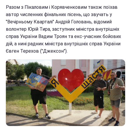
Разом з Пікаловим і Корявченковим також поїхав
автор численних фінальних пісень, що звучать у
"Вечірньому Кварталі" Андрій Головань, відомий
волонтер Юрій Тира, заступник міністра внутрішніх
справ України Вадим Троян та екс-учасник бойових
дій, а нині радник міністра внутрішніх справ України
Євген Терехов ("Джексон").