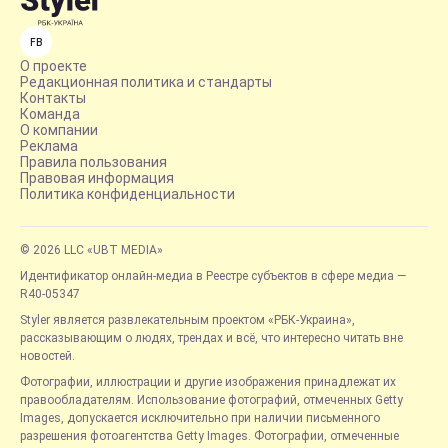
FB
О проекте
Редакционная политика и стандарты
Контакты
Команда
О компании
Реклама
Правила пользования
Правовая информация
Политика конфиденциальности
© 2026 LLC «UBT MEDIA»
Идентификатор онлайн-медиа в Реестре субъектов в сфере медиа —
R40-05347
Styler является развлекательным проектом «РБК-Украина»,
рассказывающим о людях, трендах и всё, что интересно читать вне
новостей.
Фотографии, иллюстрации и другие изображения принадлежат их
правообладателям. Использование фотографий, отмеченных Getty
Images, допускается исключительно при наличии письменного
разрешения фотоагентства Getty Images. Фотографии, отмеченные