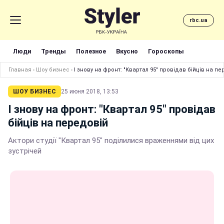
rbc.ua
Люди
Тренды
Полезное
Вкусно
Гороскопы
Главная
›
Шоу бизнес
›
І знову на фронт: "Квартал 95" провідав бійців на п
ШОУ БИЗНЕС
25 июня 2018, 13:53
І знову на фронт: "Квартал 95" провідав
бійців на передовій
Актори студії "Квартал 95" поділилися враженнями від цих
зустрічей