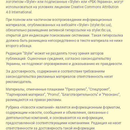
логотипом «Styler» или подписанные «Styler» или «РБК-Украина», могут
использоваться на условиях лицензии Creative Commons Attribution
4.0 International.
При полном или частичном воспроизведении информационных
материалов, опубликованных на вебсайте «Styler» (styler.rbc.ua),
обязательно размещение активной гиперссылки на styler.rbc.ua,
открытой для индексации поисковыми системами. Такая гиперссылка
должна быть размещена непосредственно в тексте материала не ниже
второго абзаца.
Редакция "Styler" может не разделять точку зрения авторов
публикаций. Оценочные суждения, согласно законодательству
Украины, не подлежат опровержению и доказыванию их правдивости.
За достоверность, содержание и соответствие требованиям
законодательства рекламных материалов ответственность несет
рекламодатель.
Материалы, отмеченные плашками "Пресс-релиз", "Спецпроект",
"Партнерский материал", "Promo", "Благотворительность" и "Резонанс",
размещаются на правах рекламы.
Рубрика «Новости компаний» является информационным форматом,
содержащим новости, сообщения и объявления, связанные с
деятельностью компаний, и основывается на информации,
предоставленной соответствующими компаниями. Редакция не несет
ответственности за достоверность такой информации.