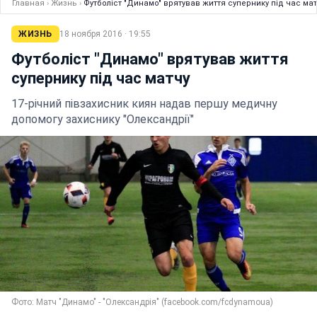
Главная
›
Жизнь
›
Футболіст "Динамо" врятував життя супернику під час мат
ЖИЗНЬ
18 ноября 2016 · 19:55
Футболіст "Динамо" врятував життя
супернику під час матчу
17-річний півзахисник киян надав першу медичну
допомогу захиснику "Олександрії"
Фото: Матч "Динамо" - "Олександрія" (facebook.com/fcdynamoua)