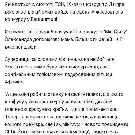
Як йдеться в сюжеті ТСН, 19-річна красуня з Дніпра
вже знає, в якій сукні вийде на сцену міжнародного
конкурсу у Вашингтоні.
Формувати гардероб для участі в конкурсі "Міс Світу"
Олександра допомагала мама. Більшість речей - з її
власної шафи.
Суперниць, за словами дівчини, вона не боїться.
Змагатися з ними буде не тільки красою, але і
оригінальним талісманом, подарованим дітьми
Африки.
"А ще вона робить ставку на свій інтелект, а з свого
конфузу у фіналі конкурсу, який зробив дівчину
головною красунею країни, - лише посміхається.
Тепер, запевняє, вона вивчила не тільки прізвище
нашого прем'єра, але і як мінімум - нового президента
США. Його і мріє побачити в Америці", - йдеться в