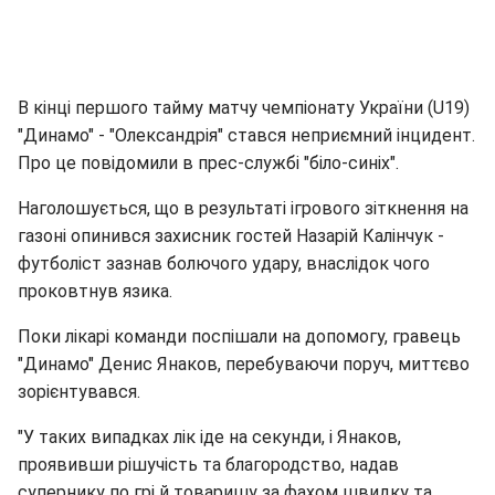
В кінці першого тайму матчу чемпіонату України (U19)
"Динамо" - "Олександрія" стався неприємний інцидент.
Про це повідомили в прес-службі "біло-синіх".
Наголошується, що в результаті ігрового зіткнення на
газоні опинився захисник гостей Назарій Калінчук -
футболіст зазнав болючого удару, внаслідок чого
проковтнув язика.
Поки лікарі команди поспішали на допомогу, гравець
"Динамо" Денис Янаков, перебуваючи поруч, миттєво
зорієнтувався.
"У таких випадках лік іде на секунди, і Янаков,
проявивши рішучість та благородство, надав
супернику по грі й товаришу за фахом швидку та