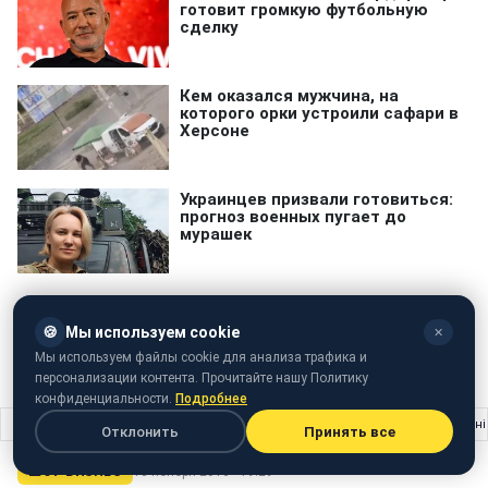
🍪
Мы используем cookie
✕
Мы используем файлы cookie для анализа трафика и
спутниковое вещание
персонализации контента. Прочитайте нашу Политику
конфиденциальности.
Подробнее
Главная
›
Шоу бизнес
›
"Їх поважають": Лоза несподівано визнав популярніс
Отклонить
Принять все
ШОУ БИЗНЕС
18 ноября 2016 · 19:29