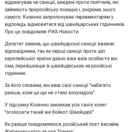
відреагував на санкції, введені проти політиків, які
займають проросійську позицію і, зокрема, нього
самого. Козенко запропонував парламентарям у
відповідь відмовитися від швейцарських годинників.
Про це повідомляє РИА Новости.
Депутат заявив, що швейцарські санкції вважає
відповідними, так як перші санкції проти цієї
європейської країни давно вже ввів особисто він
сам, перейшовши зі швейцарських на російські
годинник.
За його словами, він ввів свої санкції "набагато
раніше, коли це ще не стало клоунадою".
У підсумку Козенко закликав усіх своїх колег
"оголосити такий же бойкот Швейцарії".
Як раніше повідомлялося, російський поет висміяв
Жириновського за оди Трампу.