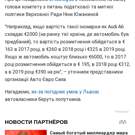
голови комітету з питань податкової та митної
політики Верховної Ради Ніни Южаниной.
"Наприклад, якщо вартість такої іномарки як Audi А6
складає €2000 (на ринку тієї країни, де автомобіль був
придбаний), то вартість розмитнення обійдеться в €
163 в 2017 році, в €260 в 2018 році і €325 в 2019 році.
Якщо ж автомобіль коштує близько €6000, то в 2017
році розмитнення обійдеться в € 195, в 2018 році €312,
а в 2019 році €390 на рік", – уточнили представники
організації Авто Євро Сила.
Нагадаємо,
из-за погодних умов у Львові
автовласники беруть попутників.