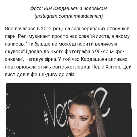
Фото: Кім Кардашьян з чоловіком
(instagram.com/kimkardashian)
Все почалося в 2012 році, на зорі серйозних стосунків
пари. Реп-музикант просто надіслав їй листа, в якому
написав: "Ти більше не можеш носити величезні
окуляри" і додав до нього фотографії з 90-х з мікро-
очками", - згадує зірка. У той час Кардашьян активно
повторювала стиль світської левиці Періс Хілтон. Цей
лист довів фешн-диву до сліз.