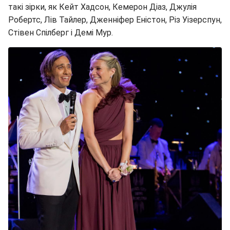
такі зірки, як Кейт Хадсон, Кемерон Діаз, Джулія
Робертс, Лів Тайлер, Дженніфер Еністон, Різ Уізерспун,
Стівен Спілберг і Демі Мур.