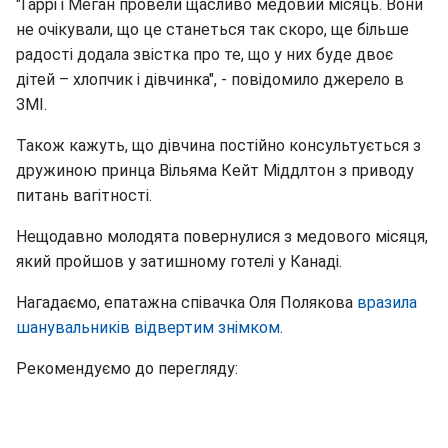
"Гаррі і Меган провели щасливо медовий місяць. Вони
не очікували, що це станеться так скоро, ще більше
радості додала звістка про те, що у них буде двоє
дітей – хлопчик і дівчинка", - повідомило джерело в
ЗМІ.
Також кажуть, що дівчина постійно консультується з
дружиною принца Вільяма Кейт Міддлтон з приводу
питань вагітності.
Нещодавно молодята повернулися з медового місяця,
який пройшов у затишному готелі у Канаді.
Нагадаємо, епатажна співачка Оля Полякова
вразила
шанувальників відвертим знімком
.
Рекомендуємо до перегляду: