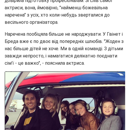
довірила підготовку професіоналам. Зі слів самої
актриси, вона, ймовірно, "найменш божевільна
наречена" з усіх, хто коли-небудь зверталися до
весільного організатора.
Наречена пообіцяла більше не народжувати. У Гвінет і
Бреда вже є по двоє від попередніх шлюбів. "Жоден з
нас більше дітей не хоче. Ми в одній команді. З дітьми
завжди непросто, і намагатися делікатно поєднати
сім'ї - це важко", - пояснила актриса.