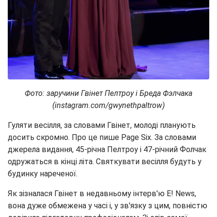
Фото: заручини Гвінет Пелтроу і Бреда Фэлчака
(instagram.com/gwynethpaltrow)
Гуляти весілля, за словами Гвінет, молоді планують
досить скромно. Про це пише Page Six. За словами
джерела видання, 45-річна Пелтроу і 47-річний Фолчак
одружаться в кінці літа. Святкувати весілля будуть у
будинку нареченої.
Як зізналася Гвінет в недавньому інтерв'ю E! News,
вона дуже обмежена у часі і, у зв'язку з цим, повністю