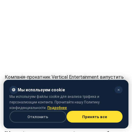
Компанія-прокатник Vertical Entertainment випустить
фільм "Клуб мільярдерів", головну роль в якому
🍪
Мы используем cookie
✕
виконав Кевін Спейсі. Він відомий також за
Мы используем файлы cookie для анализа трафика и
драматичного серіалу "Картковий будиночок". Ця
персонализации контента. Прочитайте нашу Политику
кінострічка стане першою для актора після гучного
конфиденциальности.
Подробнее
секс-скандалу. Про це повідомив журнал
The
Отклонить
Принять все
Hollywood Reporter
.