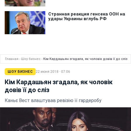
Главная
›
Шоу бизнес
›
Кім Кардашьян згадала, як чоловік довів її до сліз
ШОУ БИЗНЕС
22 июня 2018 · 07:06
Кім Кардашьян згадала, як чоловік
довів її до сліз
Каньє Вест влаштував ревізію її гардеробу