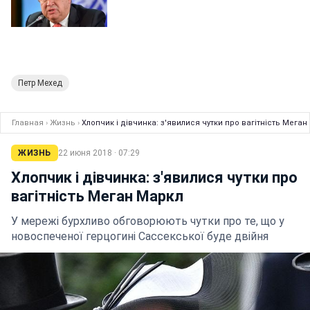
Петр Мехед
Главная
›
Жизнь
›
Хлопчик і дівчинка: з'явилися чутки про вагітність Меган
ЖИЗНЬ
22 июня 2018 · 07:29
Хлопчик і дівчинка: з'явилися чутки про
вагітність Меган Маркл
У мережі бурхливо обговорюють чутки про те, що у
новоспеченої герцогині Сассекської буде двійня