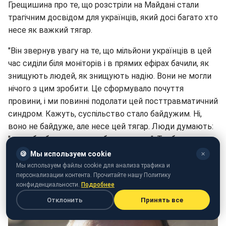
Грещишина про те, що розстріли на Майдані стали
трагічним досвідом для українців, який досі багато хто
несе як важкий тягар.
"Він звернув увагу на те, що мільйони українців в цей
час сиділи біля моніторів і в прямих ефірах бачили, як
знищують людей, як знищують надію. Вони не могли
нічого з цим зробити. Це сформувало почуття
провини, і ми повинні подолати цей посттравматичний
синдром. Кажуть, суспільство стало байдужим. Ні,
воно не байдуже, але несе цей тягар. Люди думають:
"якщо б я був там, цього б не сталося". Треба дати
людям допомогти звільнитися від цього тягаря,
🍪
Мы используем cookie
✕
подолати його", - сказав Тихий.
Мы используем файлы cookie для анализа трафика и
персонализации контента. Прочитайте нашу Политику
конфиденциальности.
Подробнее
Отклонить
Принять все