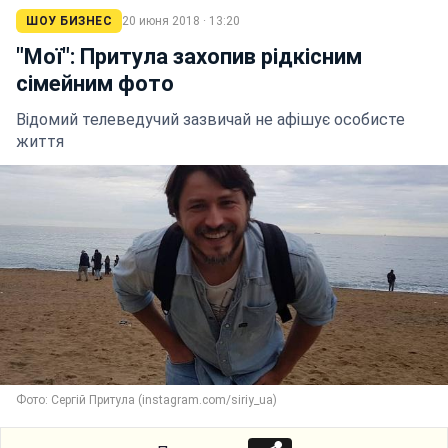
ШОУ БИЗНЕС
20 июня 2018 · 13:20
"Мої": Притула захопив рідкісним
сімейним фото
Відомий телеведучий зазвичай не афішує особисте
життя
Фото: Сергій Притула (instagram.com/siriy_ua)