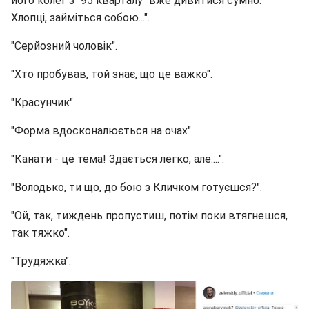
його колег з "95 кварталу" вже дивитися сумно.
Хлопці, займіться собою...".
"Серйозний чоловік".
"Хто пробував, той знає, що це важко".
"Красунчик".
"Форма вдосконалюється на очах".
"Канати - це тема! Здається легко, але....".
"Володько, ти що, до бою з Кличком готуєшся?".
"Ой, так, тиждень пропустиш, потім поки втягнешся,
так тяжко".
"Трудяжка".