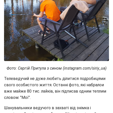
Фото: Сергій Притула з сином (instagram.com/siriy_ua)
Телеведучий не дуже любить ділитися подробицями
свого особистого життя. Останні фото, які набралои
вже майже 80 тис. лайків, він підписав одним теплим
словом: "Мої".
Шанувальники ведучого в захваті від знімка і