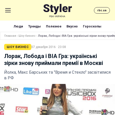
rbc.ua
Люди
Тренды
Полезное
Вкусно
Гороскопы
Главная
›
Шоу бизнес
›
Лорак, Лобода і ВІА Гра: українські зірки знову прий
ШОУ БИЗНЕС
07 декабря 2016 · 23:08
Лорак, Лобода і ВІА Гра: українські
зірки знову приймали премії в Москві
Йолка, Макс Барських та "Время и Стекло" засвітилися
в РФ