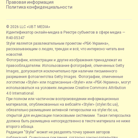
Правовая информация
Политика конфиденциальности
© 2026 LLC «UBT MEDIA»
Идентификатор онлайн-медиа в Реестре субъектов в сфере медиа —
R40-05347
Styler является развлекательным проектом «РБК-Украина»,
рассказывающим о людях, трендах и всё, что интересно читать вне
новостей.
Фотографии, иллюстрации и другие изображения принадлежат их
правообладателям. Использование фотографий, отмеченных Getty
Images, допускается исключительно при наличии письменного
разрешения фотоагентства Getty Images. Фотографии, отмеченные
логотипом «Styler» или подписанные «Styler» или «РБК-Украина», могут
использоваться на условиях лицензии Creative Commons Attribution
4.0 International.
При полном или частичном воспроизведении информационных
материалов, опубликованных на вебсайте «Styler» (styler.rbc.ua),
обязательно размещение активной гиперссылки на styler.rbc.ua,
открытой для индексации поисковыми системами. Такая гиперссылка
должна быть размещена непосредственно в тексте материала не ниже
второго абзаца.
Редакция "Styler" может не разделять точку зрения авторов
публикаций. Оценочные суждения, согласно законодательству