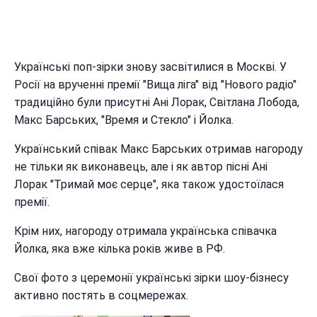
Українські поп-зірки знову засвітилися в Москві. У
Росії на врученні премії "Вища ліга" від "Нового радіо"
традиційно були присутні Ані Лорак, Світлана Лобода,
Макс Барських, "Время и Стекло" і Йолка.
Український співак Макс Барських отримав нагороду
не тільки як виконавець, але і як автор пісні Ані
Лорак "Тримай моє серце", яка також удостоїлася
премії.
Крім них, нагороду отримала українська співачка
Йолка, яка вже кілька років живе в РФ.
Свої фото з церемонії українські зірки шоу-бізнесу
активно постять в соцмережах.