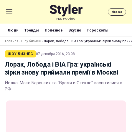
rbc.ua
Люди
Тренды
Полезное
Вкусно
Гороскопы
Главная
›
Шоу бизнес
›
Лорак, Лобода і ВІА Гра: українські зірки знову прий
ШОУ БИЗНЕС
07 декабря 2016, 23:08
Лорак, Лобода і ВІА Гра: українські
зірки знову приймали премії в Москві
Йолка, Макс Барських та "Время и Стекло" засвітилися в
РФ