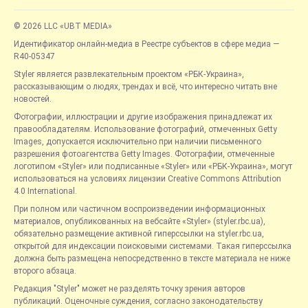
© 2026 LLC «UBT MEDIA»
Идентификатор онлайн-медиа в Реестре субъектов в сфере медиа —
R40-05347
Styler является развлекательным проектом «РБК-Украина»,
рассказывающим о людях, трендах и всё, что интересно читать вне
новостей.
Фотографии, иллюстрации и другие изображения принадлежат их
правообладателям. Использование фотографий, отмеченных Getty
Images, допускается исключительно при наличии письменного
разрешения фотоагентства Getty Images. Фотографии, отмеченные
логотипом «Styler» или подписанные «Styler» или «РБК-Украина», могут
использоваться на условиях лицензии Creative Commons Attribution
4.0 International.
При полном или частичном воспроизведении информационных
материалов, опубликованных на вебсайте «Styler» (styler.rbc.ua),
обязательно размещение активной гиперссылки на styler.rbc.ua,
открытой для индексации поисковыми системами. Такая гиперссылка
должна быть размещена непосредственно в тексте материала не ниже
второго абзаца.
Редакция "Styler" может не разделять точку зрения авторов
публикаций. Оценочные суждения, согласно законодательству