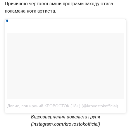
Причиною чергової зміни програми заходу стала
поламана нога артиста.
Допис, поширений КРОВОСТОК (18+) (@krovostokofficial)
5 Лип
Відеозвернення вокаліста групи
(instagram.com/krovostokofficial)