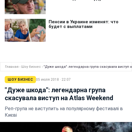
Главная
›
Шоу бизнес
›
"Дуже шкода": легендарна група скасувала виступ н
ШОУ БИЗНЕС
05 июля 2018 · 22:07
"Дуже шкода": легендарна група
скасувала виступ на Atlas Weekend
Реп-група не виступить на популярному фестивалі в
Києві