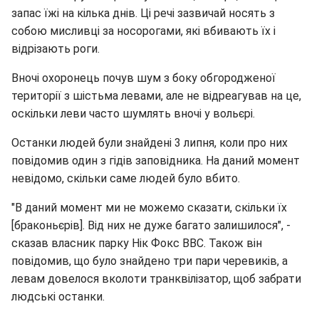
запас їжі на кілька днів. Ці речі зазвичай носять з
собою мисливці за носорогами, які вбивають їх і
відрізають роги.
Вночі охоронець почув шум з боку обгородженої
території з шістьма левами, але не відреагував на це,
оскільки леви часто шумлять вночі у вольєрі.
Останки людей були знайдені 3 липня, коли про них
повідомив один з гідів заповідника. На даний момент
невідомо, скільки саме людей було вбито.
"В даний момент ми не можемо сказати, скільки їх
[браконьєрів]. Від них не дуже багато залишилося", -
сказав власник парку Нік Фокс BBC. Також він
повідомив, що було знайдено три пари черевиків, а
левам довелося вколоти транквілізатор, щоб забрати
людські останки.