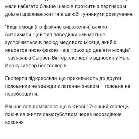
мали набагато більше шансів прожити з партнером
довге і щасливе життя в шлюбі і уникнути розлучення.
"Вищі емоції (і їх фізичне вираження) важко
витримати. Цей тип поведінки найчастіше
зустрічається в період медового місяця, який є
недовговічною фазою - від трьох до дев'яти місяців",
- зазначила Сьюзен Вінтер, експерт з відносин у Нью-
Йорку і автор бестселерів.
Експерти підкреслили, що прихильність до другої
половинки не завжди є поганим знаком – головне не
переборщити.
Раніше повідомлялося, що в Києві 17-річний хлопець
покінчив життя самогубством через нерозділене
кохання.