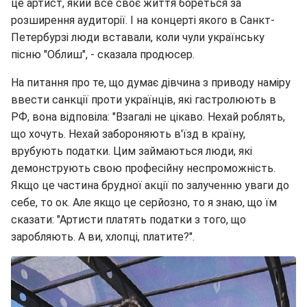
це артист, який все своє життя бореться за
розширення аудиторії. І на концерті якого в Санкт-
Петербурзі люди вставали, коли чули українську
пісню "Облиш", - сказала продюсер.
На питання про те, що думає дівчина з приводу наміру
ввести санкції проти українців, які гастролюють в
РФ, вона відповіла: "Взагалі не цікаво. Нехай роблять,
що хочуть. Нехай забороняють в'їзд в країну,
врубують податки. Цим займаються люди, які
демонструють свою професійну неспроможність.
Якщо це частина брудної акції по залученню уваги до
себе, то ок. Але якщо це серйозно, то я знаю, що їм
сказати: "Артисти платять податки з того, що
заробляють. А ви, хлопці, платите?".