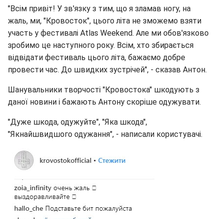
"Всім привіт! У зв'язку з тим, що я зламав ногу, на
жаль, ми, "Кровосток", цього літа не зможемо взяти
участь у фестивалі Atlas Weekend. Але ми обов'язково
зробимо це наступного року. Всім, хто збирається
відвідати фестиваль цього літа, бажаємо добре
провести час. До швидких зустрічей", - сказав Антон.
Шанувальники творчості "Кровостока" шкодують з
даної новини і бажають Антону скоріше одужувати.
"Дуже шкода, одужуйте", "Яка шкода",
"Якнайшвидшого одужання", - написали користувачі.