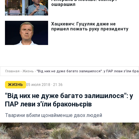
Главная
›
Жизнь
›
"Від них не дуже багато залишилося": у ПАР леви з'їли бр
ЖИЗНЬ
05 июля 2018 · 21:36
"Від них не дуже багато залишилося": у
ПАР леви з'їли браконьєрів
Тварини вбили щонайменше двох людей