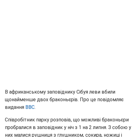
В африканському заповіднику Сібуя леви вбили
щонайменше двох браконьєрів. Про це повідомляє
видання
BBC
.
Співробітник парку розповів, що можливі браконьєри
пробралися в заповідник у ніч з 1 на 2 липня. З собою у
них малися рушниця з глушником, сокира, ножиці і