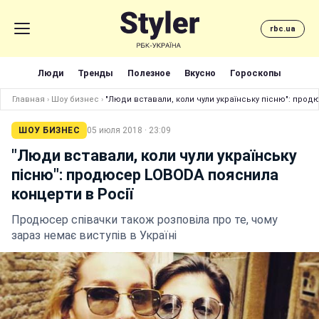
rbc.ua
Люди
Тренды
Полезное
Вкусно
Гороскопы
Главная
›
Шоу бизнес
›
"Люди вставали, коли чули українську пісню": прод
ШОУ БИЗНЕС
05 июля 2018 · 23:09
"Люди вставали, коли чули українську
пісню": продюсер LOBODA пояснила
концерти в Росії
Продюсер співачки також розповіла про те, чому
зараз немає виступів в Україні