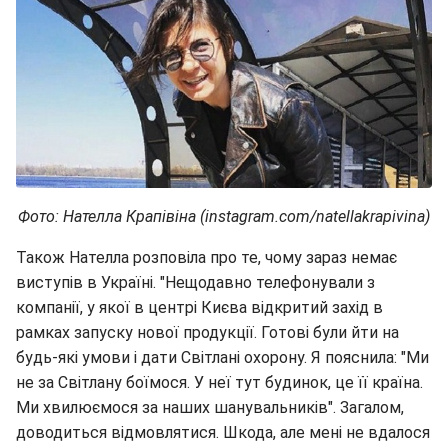
Фото: Нателла Крапівіна (instagram.com/natellakrapivina)
Також Нателла розповіла про те, чому зараз немає
виступів в Україні. "Нещодавно телефонували з
компанії, у якої в центрі Києва відкритий захід в
рамках запуску нової продукції. Готові були йти на
будь-які умови і дати Світлані охорону. Я пояснила: "Ми
не за Світлану боїмося. У неї тут будинок, це її країна.
Ми хвилюємося за наших шанувальників". Загалом,
доводиться відмовлятися. Шкода, але мені не вдалося