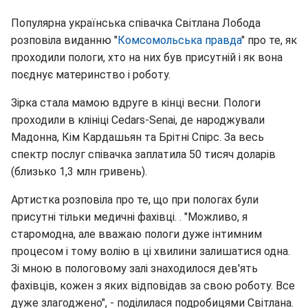
Популярна українська співачка Світлана Лобода
розповіла виданню "
Комсомольська правда
" про те, як
проходили пологи, хто на них був присутній і як вона
поєднує материнство і роботу.
Зірка стала мамою вдруге в кінці весни. Пологи
проходили в клініці Cedars-Senai, де народжували
Мадонна, Кім Кардашьян та Брітні Спірс. За весь
спектр послуг співачка заплатила 50 тисяч доларів
(близько 1,3 млн гривень).
Артистка розповіла про те, що при пологах були
присутні тільки медичні фахівці. . "Можливо, я
старомодна, але вважаю пологи дуже інтимним
процесом і тому волію в ці хвилини залишатися одна.
Зі мною в пологовому залі знаходилося дев'ять
фахівців, кожен з яких відповідав за свою роботу. Все
дуже злагоджено", - поділилася подробицями Світлана.