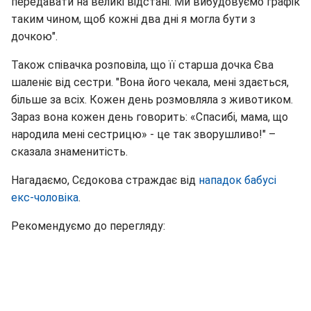
передавати на великі відстані. Ми вибудовуємо графік
таким чином, щоб кожні два дні я могла бути з
дочкою".
Також співачка розповіла, що її старша дочка Єва
шаленіє від сестри. "Вона його чекала, мені здається,
більше за всіх. Кожен день розмовляла з животиком.
Зараз вона кожен день говорить: «Спасибі, мама, що
народила мені сестрицю» - це так зворушливо!" –
сказала знаменитість.
Нагадаємо, Сєдокова страждає від
нападок бабусі
екс-чоловіка
.
Рекомендуємо до перегляду: