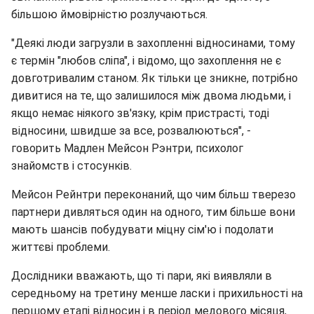
більшою ймовірністю розлучаються.
"Деякі люди загрузли в захопленні відносинами, тому
є термін "любов сліпа", і відомо, що захоплення не є
довготривалим станом. Як тільки це зникне, потрібно
дивитися на те, що залишилося між двома людьми, і
якщо немає ніякого зв'язку, крім пристрасті, тоді
відносини, швидше за все, розвалюються", -
говорить Мадлен Мейсон Рэнтри, психолог
знайомств і стосунків.
Мейсон Рейнтри переконаний, що чим більш тверезо
партнери дивляться один на одного, тим більше вони
мають шансів побудувати міцну сім'ю і подолати
життєві проблеми.
Дослідники вважають, що ті пари, які виявляли в
середньому на третину менше ласки і прихильності на
першому етапі відносин і в період медового місяця,