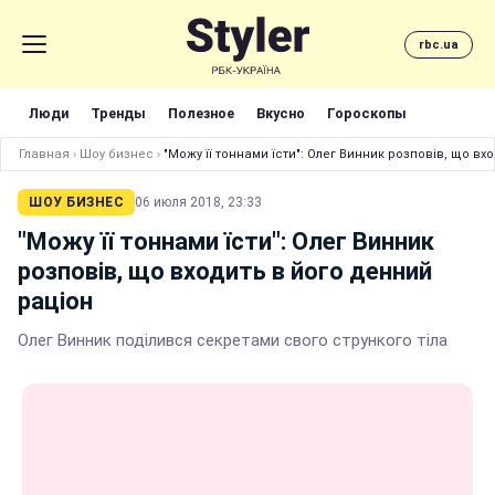
rbc.ua
Люди
Тренды
Полезное
Вкусно
Гороскопы
Главная
›
Шоу бизнес
›
"Можу її тоннами їсти": Олег Винник розповів, що вх
ШОУ БИЗНЕС
06 июля 2018, 23:33
"Можу її тоннами їсти": Олег Винник
розповів, що входить в його денний
раціон
Олег Винник поділився секретами свого стрункого тіла