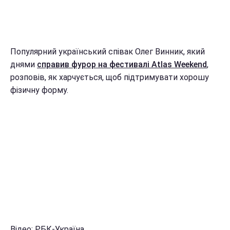
Популярний український співак Олег Винник, який
днями
справив фурор на фестивалі Atlas Weekend
,
розповів, як харчується, щоб підтримувати хорошу
фізичну форму.
Відео: РБК-Україна