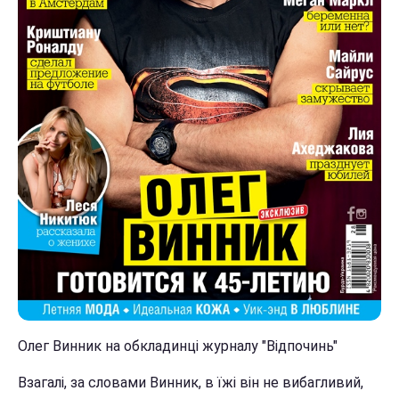
Олег Винник на обкладинці журналу "Відпочинь"
Взагалі, за словами Винник, в їжі він не вибагливий,