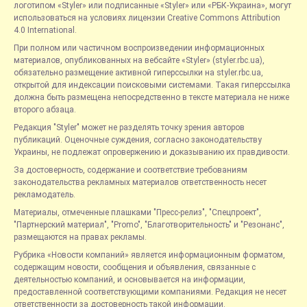
логотипом «Styler» или подписанные «Styler» или «РБК-Украина», могут
использоваться на условиях лицензии Creative Commons Attribution
4.0 International.
При полном или частичном воспроизведении информационных
материалов, опубликованных на вебсайте «Styler» (styler.rbc.ua),
обязательно размещение активной гиперссылки на styler.rbc.ua,
открытой для индексации поисковыми системами. Такая гиперссылка
должна быть размещена непосредственно в тексте материала не ниже
второго абзаца.
Редакция "Styler" может не разделять точку зрения авторов
публикаций. Оценочные суждения, согласно законодательству
Украины, не подлежат опровержению и доказыванию их правдивости.
За достоверность, содержание и соответствие требованиям
законодательства рекламных материалов ответственность несет
рекламодатель.
Материалы, отмеченные плашками "Пресс-релиз", "Спецпроект",
"Партнерский материал", "Promo", "Благотворительность" и "Резонанс",
размещаются на правах рекламы.
Рубрика «Новости компаний» является информационным форматом,
содержащим новости, сообщения и объявления, связанные с
деятельностью компаний, и основывается на информации,
предоставленной соответствующими компаниями. Редакция не несет
ответственности за достоверность такой информации.