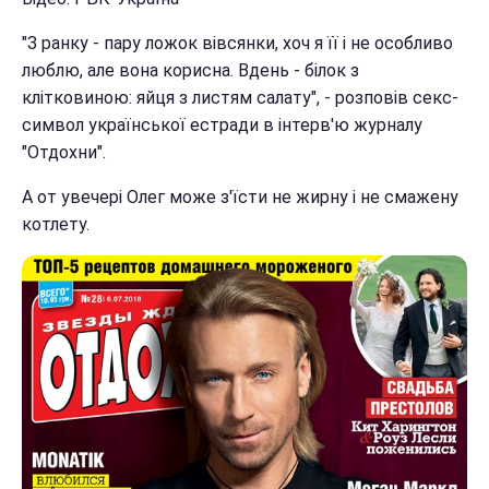
"З ранку - пару ложок вівсянки, хоч я її і не особливо
люблю, але вона корисна. Вдень - білок з
клітковиною: яйця з листям салату", - розповів секс-
символ української естради в інтерв'ю журналу
"Отдохни".
А от увечері Олег може з'їсти не жирну і не смажену
котлету.