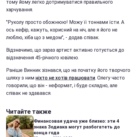
тому йому легко дотримуватися правильного
харчування.
"Руколу просто обожнюю! Можу її тоннами їсти. А
ось кефір, кажуть, корисний на ніч, але я його не
люблю, хіба що з медом", - додав співак.
Відзначимо, що зараз артист активно готується до
відзначення 45-річного ювілею.
Раніше Винник зізнався, що на початку його творчого
шляху з ним
ніхто не хотів працювати
. Олегу часто
говорили, що він - неформат, і буде складно, але
співак не здавався.
Читайте также
Финансовая удача уже близко: эти 4
знака Зодиака могут разбогатеть до
конца года