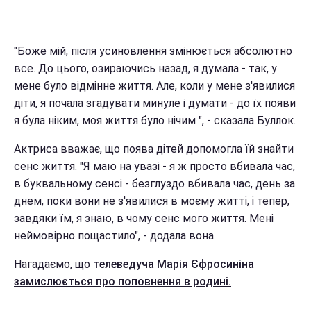
"Боже мій, після усиновлення змінюється абсолютно
все. До цього, озираючись назад, я думала - так, у
мене було відмінне життя. Але, коли у мене з'явилися
діти, я почала згадувати минуле і думати - до їх появи
я була ніким, моя життя було нічим ", - сказала Буллок.
Актриса вважає, що поява дітей допомогла їй знайти
сенс життя. "Я маю на увазі - я ж просто вбивала час,
в буквальному сенсі - безглуздо вбивала час, день за
днем, поки вони не з'явилися в моєму житті, і тепер,
завдяки їм, я знаю, в чому сенс мого життя. Мені
неймовірно пощастило", - додала вона.
Нагадаємо, що
телеведуча Марія Єфросиніна
замислюється про поповнення в родині.