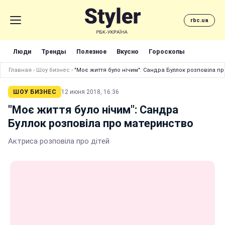
rbc.ua
Люди
Тренды
Полезное
Вкусно
Гороскопы
Главная
›
Шоу бизнес
›
"Моє життя було нічим": Сандра Буллок розповіла п
ШОУ БИЗНЕС
12 июня 2018, 16:36
"Моє життя було нічим": Сандра
Буллок розповіла про материнство
Актриса розповіла про дітей