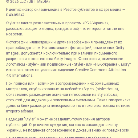
© 2026 LLC «UBT MEDIA»
Идентификатор онлайн-медиа в Реестре субъектов в сфере медиа —
R40-05347
Styler является развлекательным проектом «РБК-Украина»,
рассказывающим о людях, трендах и всё, что интересно читать вне
новостей.
Фотографии, иллюстрации и другие изображения принадлежат их
правообладателям. Использование фотографий, отмеченных Getty
Images, допускается исключительно при наличии письменного
разрешения фотоагентства Getty Images. Фотографии, отмеченные
логотипом «Styler» или подписанные «Styler» или «РБК-Украина», могут
использоваться на условиях лицензии Creative Commons Attribution
4.0 International.
При полном или частичном воспроизведении информационных
материалов, опубликованных на вебсайте «Styler» (styler.rbc.ua),
обязательно размещение активной гиперссылки на styler.rbc.ua,
открытой для индексации поисковыми системами. Такая гиперссылка
должна быть размещена непосредственно в тексте материала не ниже
второго абзаца.
Редакция "Styler" может не разделять точку зрения авторов
публикаций. Оценочные суждения, согласно законодательству
Украины, не подлежат опровержению и доказыванию их правдивости.