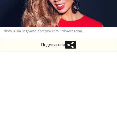
Фото: Анна Сєдокова (facebook.com/SedokovaAnna)
Поделиться