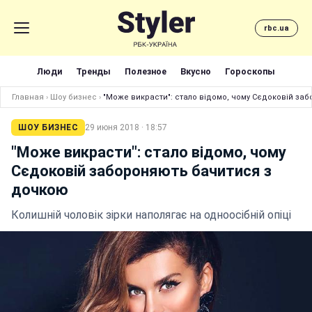
rbc.ua
Люди
Тренды
Полезное
Вкусно
Гороскопы
Главная
›
Шоу бизнес
›
"Може викрасти": стало відомо, чому Сєдоковій за
ШОУ БИЗНЕС
29 июня 2018 · 18:57
"Може викрасти": стало відомо, чому
Сєдоковій забороняють бачитися з
дочкою
Колишній чоловік зірки наполягає на одноосібній опіці