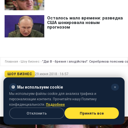
Главная
›
Шоу бизнес
›
"Дві В - брехня і злодійство": Серебряков пояснив 
ШОУ БИЗНЕС
29 июня 2018 · 16:57
"Дві В - брехня і злодійство":
🍪
Мы используем cookie
✕
Серебряков пояснив свою скандальну
Мы используем файлы cookie для анализа трафика и
заяву про Путіна
персонализации контента. Прочитайте нашу Политику
конфиденциальности.
Подробнее
Напередодні актор дав інтерв'ю Юрію Дудю
Отклонить
Принять все