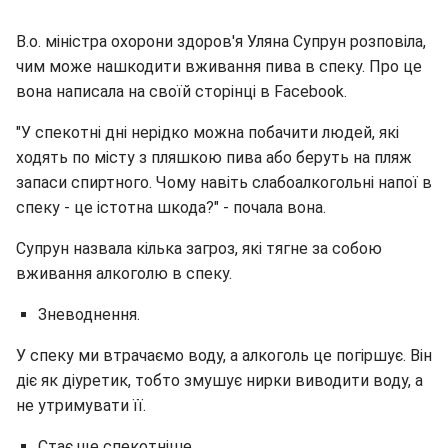
В.о. міністра охорони здоров'я Уляна Супрун розповіла,
чим може нашкодити вживання пива в спеку. Про це
вона написала на своїй сторінці в Facebook.
"У спекотні дні нерідко можна побачити людей, які
ходять по місту з пляшкою пива або беруть на пляж
запаси спиртного. Чому навіть слабоалкогольні напої в
спеку - це істотна шкода?" - почала вона.
Супрун назвала кілька загроз, які тягне за собою
вживання алкоголю в спеку.
Зневоднення.
У спеку ми втрачаємо воду, а алкоголь це погіршує. Він
діє як діуретик, тобто змушує нирки виводити воду, а
не утримувати її.
Стає ще спекотніше.