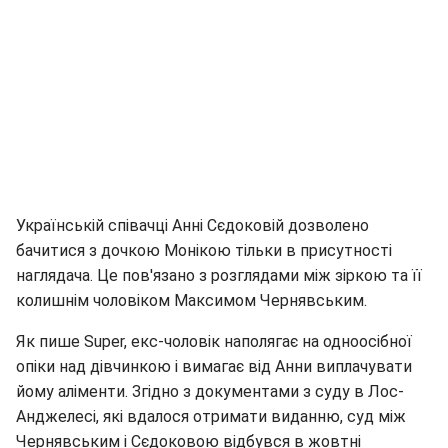
Українській співачці Анні Сєдоковій дозволено
бачитися з дочкою Монікою тільки в присутності
наглядача. Це пов'язано з розглядами між зіркою та її
колишнім чоловіком Максимом Чернявським.
Як пише Super, екс-чоловік наполягає на одноосібної
опіки над дівчинкою і вимагає від Анни виплачувати
йому аліменти. Згідно з документами з суду в Лос-
Анджелесі, які вдалося отримати виданню, суд між
Чернявським і Сєдоковою відбувся в жовтні