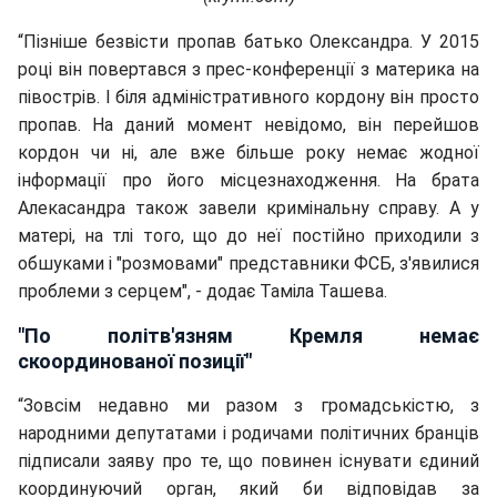
“Пізніше безвісти пропав батько Олександра. У 2015
році він повертався з прес-конференції з материка на
півострів. І біля адміністративного кордону він просто
пропав. На даний момент невідомо, він перейшов
кордон чи ні, але вже більше року немає жодної
інформації про його місцезнаходження. На брата
Алекасандра також завели кримінальну справу. А у
матері, на тлі того, що до неї постійно приходили з
обшуками і "розмовами" представники ФСБ, з'явилися
проблеми з серцем", - додає Таміла Ташева.
"По політв'язням Кремля немає
скоординованої позиції"
“Зовсім недавно ми разом з громадськістю, з
народними депутатами і родичами політичних бранців
підписали заяву про те, що повинен існувати єдиний
координуючий орган, який би відповідав за