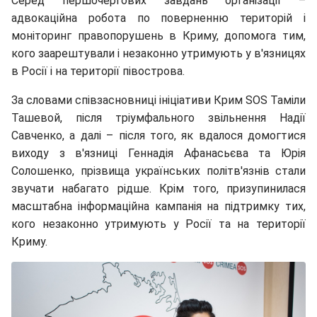
Серед першочергових завдань організації –
адвокаційна робота по поверненню територій і
моніторинг правопорушень в Криму, допомога тим,
кого заарештували і незаконно утримують у в'язницях
в Росії і на території півострова.
За словами співзасновниці ініціативи Крим SOS Таміли
Ташевой, після тріумфального звільнення Надії
Савченко, а далі – після того, як вдалося домогтися
виходу з в'язниці Геннадія Афанасьєва та Юрія
Солошенко, прізвища українських політв'язнів стали
звучати набагато рідше. Крім того, призупинилася
масштабна інформаційна кампанія на підтримку тих,
кого незаконно утримують у Росії та на території
Криму.