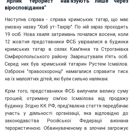
"Ярлик "терорист" нав'язують лише через
віросповідання"
Наступна справа - справа кримських татар, що має
умовну назву "Хізб ут-Тахрір". По ній зараз проходить
19 осіб. Нова хвиля затримань почалася восени, коли
12 жовтня представники ФСБ увірвалися в будинки
кримських татар в селах Кам'янка та Строганівка
Сімферопольського району. Заарештували п'ять осіб.
Серед них був кримський татарин Рустем Ісмаїлов.
Озброєні "правоохоронці" намагалися справити тиск
на їх малолітніх дітей, які були сильно налякані.
Крім того, представники ФСБ вилучили велику суму
грошей, отриману сім'єю Ісмаїлова від продажу
будинку.
Згідно КК РФ, пред'явлена стаття передбачає
участь у діяльності організації, яка відповідно до
законодавства Російської Федерації визнана
терористичною. Обвинуваченому в злочині загрожує