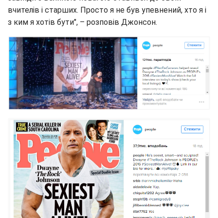
вчителів і старших. Просто я не був упевнений, хто я і
з ким я хотів бути", – розповів Джонсон.