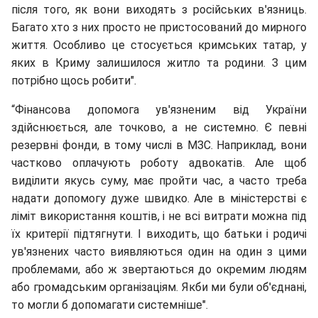
після того, як вони виходять з російських в'язниць.
Багато хто з них просто не пристосований до мирного
життя. Особливо це стосується кримських татар, у
яких в Криму залишилося житло та родини. З цим
потрібно щось робити".
“Фінансова допомога ув'язненим від України
здійснюється, але точково, а не системно. Є певні
резервні фонди, в тому числі в МЗС. Наприклад, вони
частково оплачують роботу адвокатів. Але щоб
виділити якусь суму, має пройти час, а часто треба
надати допомогу дуже швидко. Але в міністерстві є
ліміт використання коштів, і не всі витрати можна під
їх критерії підтягнути. І виходить, що батьки і родичі
ув'язнених часто виявляються один на один з цими
проблемами, або ж звертаються до окремим людям
або громадським організаціям. Якби ми були об'єднані,
то могли б допомагати системніше".