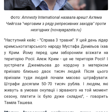
Фото:
Amnesty International назвала арешт Ахтема
Чийгоза "черговим з ряду репресивних заходів" проти
незгодних
(novayagazeta.ru)
"Наступний кейс - "Справа 3 травня". У цей день лідер
кримськотатарського народу Мустафа Демільов їхав
у Крим. Йому перед цим заборонили вїзжати на
територію Росії. Алеж Крим - це не територія Росії! І
зустрічати Джемільова до кордону з матеріком
приїхало близько двох тисяч людей. Після цього
приїхали туди людей почали масово штрафувати.
Штрафи досягали 50-70 тисяч рублів. І людям, які
живуть в умовах окупації і зірваного на той момент
сезону, платити їх було дуже складно", - говорить
Таміла Ташева.