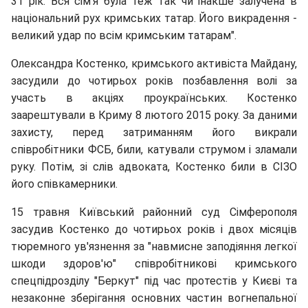
31 рік. Вся сім'я була теж так чи інакше залучена в
національний рух кримських татар. Його викрадення -
великий удар по всім кримським татарам".
Олександра Костенко, кримського активіста Майдану,
засудили до чотирьох років позбавлення волі за
участь в акціях проукраїнських. Костенко
заарештували в Криму 8 лютого 2015 року. За даними
захисту, перед затриманням його викрали
співробітники ФСБ, били, катували струмом і зламали
руку. Потім, зі слів адвоката, Костенко били в СІЗО
його співкамерники.
15 травня Київський районний суд Сімферополя
засудив Костенко до чотирьох років і двох місяців
тюремного ув'язнення за "навмисне заподіяння легкої
шкоди здоров'ю" співробітникові кримського
спецпідрозділу "Беркут" під час протестів у Києві та
незаконне зберігання основних частин вогнепальної