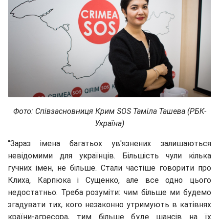
Фото: Співзасновниця Крим SOS Таміла Ташева (РБК-
Україна)
“Зараз імена багатьох ув'язнених залишаються
невідомими для українців. Більшість чули кілька
гучних імен, не більше. Стали частіше говорити про
Клиха, Кар
пюка і Сущенко, але все одно цього
недостатньо. Треба розуміти: чим більше ми будемо
згадувати тих, кого незаконно утримують в катівнях
країни-агресора, тим більше буде шансів на їх