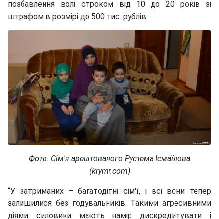
позбавлення волі строком від 10 до 20 років зі
штрафом в розмірі до 500 тис. рублів.
Фото: Сім'я арештованого Рустема Ісмаїлова
(krymr.com)
“У затриманих – багатодітні сім'ї, і всі вони тепер
залишилися без годувальників. Такими агресивними
діями силовики мають намір дискредитувати і