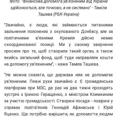
Фото: "
Фінансова допомога ув'язненим від України
здійснюється, але точково, а не системно" - Таміла
Ташева (РБК-Україна)
"Звичайно, є люди, які займаються питаннями
звільнення полонених з окупованого Донбасу, але за
політичними в'язнями Кремля дійсно немає
скоординованої позиції. Ми у своєму зверненні
просили про те, щоб створили такий орган, а також
якийсь загальний фонд, щоб туди направляли кошти
на допомогу ув'язненим", - каже Таміла Ташева.
“Не можна сказати, що держава ніяк не допомагає
ув'язненим. Певні рухи звичайно є. Є громадянська
платформа при МЗС, де раз на два тижні проходять
зустрічі з Іриною Геращенко, з міністром Климкиним
за участю громадськості. Створені посади - повірені у
справах політв'язнів Геннадій Афанасьєв і
Юрій
Яценко. Ще потрібно вирішити, як допомогти людям