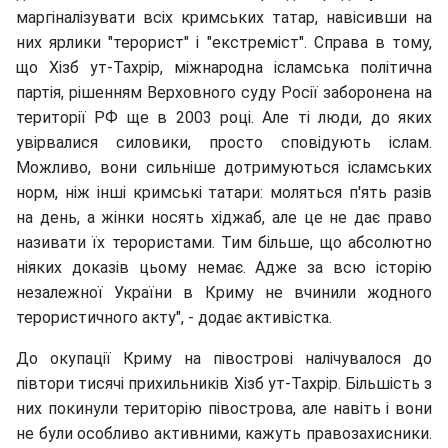
маргіналізувати всіх кримських татар, навісивши на
них ярлики "терорист" і "екстреміст". Справа в тому,
що Хізб ут-Тахрір, міжнародна ісламська політична
партія, рішенням Верховного суду Росії заборонена на
території РФ ще в 2003 році. Але ті люди, до яких
увірвалися силовики, просто сповідують іслам.
Можливо, вони сильніше дотримуються ісламських
норм, ніж інші кримські татари: моляться п'ять разів
на день, а жінки носять хіджаб, але це не дає право
називати їх терористами. Тим більше, що абсолютно
ніяких доказів цьому немає. Адже за всю історію
незалежної України в Криму не вчинили жодного
терористичного акту", - додає активістка.
До окупації Криму на півострові налічувалося до
півтори тисячі прихильників Хізб ут-Тахрір. Більшість з
них покинули територію півострова, але навіть і вони
не були особливо активними, кажуть правозахисники.