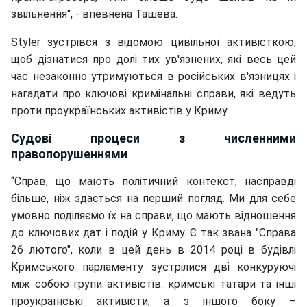
звільнення", - впевнена Ташева.
Styler зустрівся з відомою цивільної активісткою,
щоб дізнатися про долі тих ув'язнених, які весь цей
час незаконно утримуються в російських в'язницях і
нагадати про ключові кримінальні справи, які ведуть
проти проукраїнських активістів у Криму.
Судові процеси з численними
правопорушеннями
“Справ, що мають політичний контекст, насправді
більше, ніж здається на перший погляд. Ми для себе
умовно поділяємо їх на справи, що мають відношення
до ключових дат і подій у Криму. Є так звана "Справа
26 лютого", коли в цей день в 2014 році в будівлі
Кримського парламенту зустрілися дві конкуруючі
між собою групи активістів: кримські татари та інші
проукраїнські активісти, а з іншого боку –