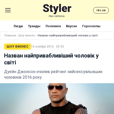
rbc.ua
Люди
Тренды
Полезное
Вкусно
Гороскопы
Главная
›
Шоу бизнес
›
Назван найпривабливіший чоловік у світі
ШОУ БИЗНЕС
16 ноября 2016 · 09:35
Назван найпривабливіший чоловік у
світі
Дуейн Джонсон очолив рейтинг найсексуальніших
чоловіків 2016 року