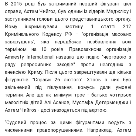
В 2015 році був затриманий перший фігурант цієї
справи, Ахтем Чийгоз, був одним із лідерів Меджлісу і
заступником голови цього представницького органу.
Йому інкримінували частину 1 статті 212
Кримінального Кодексу РФ – "організація масових
заворушень", яка передбачає позбавлення волі
терміном на 10 років. Правозахисна організація
Amnesty International назвала цю подію "черговою з
ряду репресивних заходів" проти незгодних з
анексією Криму. Після цього заарештували ще кілька
фігурантів "Справи 26 лютого". Хтось з них був
звільнений під піклування, комусь дали умовні
терміни. Але ще як мінімум троє - батько чотирьох
малолітніх дітей Алі Асанов, Мустафа Дегерменджи і
Ахтем Чийгоз - досі знаходяться під вартою.
“Судовий процес за цими фігурантами ведуть з
численними правопорушеннями. Наприклад, Ахтем