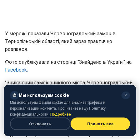
У мережі показали Червоноградський замок в
Тернопільській області, який зараз практично
розпався.
Фото опублікували на сторінці "Знайдено в Україні" на
Facebook.
"Зникаючий замок зниклого міста. Червоноградський
замок сьогодні. Урочище Червоне, 2016 рік", - йдеться
🍪
Мы используем cookie
✕
у підписі до знімків.
Мы используем файлы cookie для анализа трафика и
персонализации контента. Прочитайте нашу Политику
конфиденциальности.
Подробнее
Нагадаємо, Червоноградський замок розташований
Отклонить
Принять все
на пагорбі посеред глибокої котловини річки Джурин
в урочищі Червоне поблизу села Нирків Заліщицького