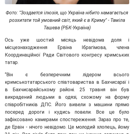
Фото: "З
оздается ілюзія, що Україна нібито намагається
розхитати той умовний світ, який є в Криму" - Таміла
Ташева (РБК-Україна)
Ось уже шостий місяць невідома доля і
місцезнаходження Ервіна Ібрагімова, члена
Координаційної Ради Світового конгресу кримських
татар.
“Він є безперечним лідером всього
кримськотатарського співтовариства в Бахчисараї і
в Бахчисарайському районі. 25 травня він був
викрадений людьми в одязі, схожому на форму
співробітників ДПС. Його вивели з машини прямо
посеред дороги і кудись повели. Все це було
зафіксовано камерами спостереження. Зараз про те,
де Ервін - нічого невідомо. Це молодий хлопець, йому