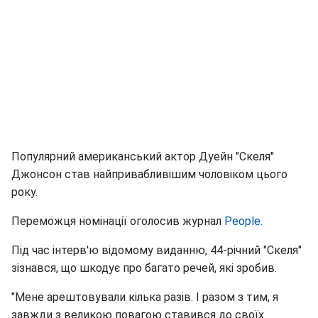
Популярний американський актор Дуейн "Скеля"
Джонсон став найпривабливішим чоловіком цього
року.
Переможця номінації оголосив журнал
People.
Під час інтерв'ю відомому виданню, 44-річний "Скеля"
зізнався, що шкодує про багато речей, які зробив.
"Мене арештовували кілька разів. І разом з тим, я
завжди з великою повагою ставився до своїх