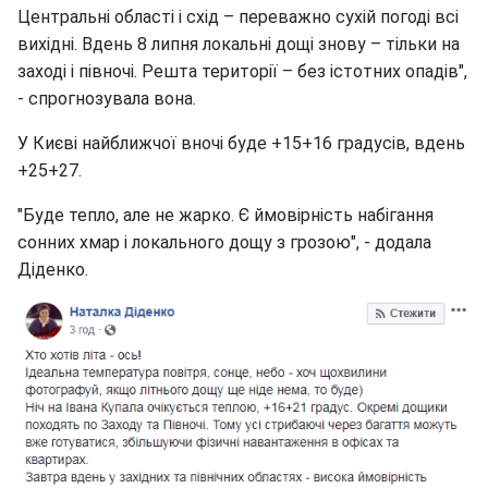
Центральні області і схід – переважно сухій погоді всі
вихідні. Вдень 8 липня локальні дощі знову – тільки на
заході і півночі. Решта території – без істотних опадів",
- спрогнозувала вона.
У Києві найближчої вночі буде +15+16 градусів, вдень
+25+27.
"Буде тепло, але не жарко. Є ймовірність набігання
сонних хмар і локального дощу з грозою", - додала
Діденко.