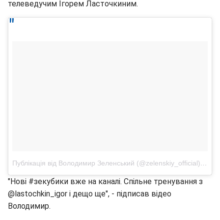
телеведучим Ігорем Ласточкиним.
Публікація від Володимир Зеленський (@zelenskiy_official)
6 Лип
"Нові #зекубики вже на каналі. Спільне тренування з
@lastochkin_igor і дещо ще", - підписав відео
Володимир.