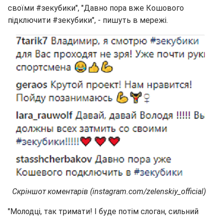
своїми #зекубики", "Давно пора вже Кошового
підключити #зекубики", - пишуть в мережі.
Скріншот коментарів (instagram.com/zelenskiy_official)
"Молодці, так тримати! І буде потім слоган, сильний