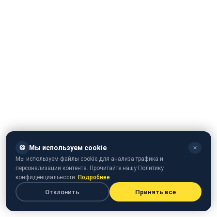
🍪
Мы используем cookie
✕
Мы используем файлы cookie для анализа трафика и
У Львові в одному з трамвайних вагонів маршруту
персонализации контента. Прочитайте нашу Политику
конфиденциальности.
Подробнее
№7 на зупинці вулиці Турянського раптово помер
пасажир. Про це повідомили в прес-службі
Львівської
Отклонить
Принять все
міської ради
.