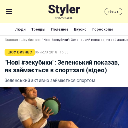
rbc.ua
Люди
Тренды
Полезное
Вкусно
Гороскопы
Главная
›
Шоу бизнес
›
"Нові #зекубики": Зеленський показав, як займаєтьс
ШОУ БИЗНЕС
06 июля 2018 · 16:33
"Нові #зекубики": Зеленський показав,
як займається в спортзалі (відео)
Зеленський активно займається спортом