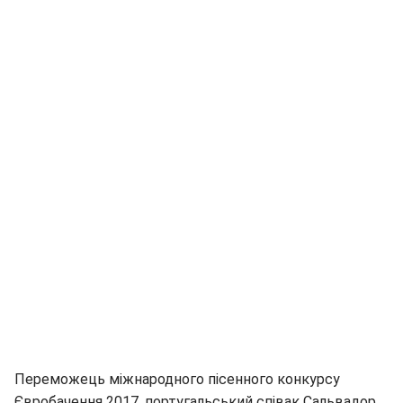
Переможець міжнародного пісенного конкурсу
Євробачення 2017, португальський співак Сальвадор