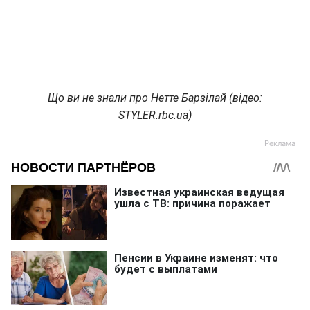
Що ви не знали про Нетте Барзілай (відео:
STYLER.rbc.ua)