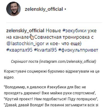
Скріншот поста (instagram.com/zelenskiy_official)
Користувачі соцмережі бурхливо відреагували на це
відео.
"Володимир, я дивлюся #зекубики для Вас не
проходять даремно! Вже майже руки спортсмена",
"Крутий проект! Нам подобається! Піду попрацюю",
"Давай, давай Володя! Ви повинні затьмарити всіх зі