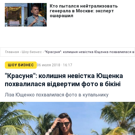
Главная
›
Шоу бизнес
›
"Красуня": колишня невістка Ющенка похвалилася ві
ШОУ БИЗНЕС
06 июля 2018 · 16:17
"Красуня": колишня невістка Ющенка
похвалилася відвертим фото в бікіні
Ліза Ющенко похвалилася фото в купальнику