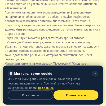
использоваться на условиях лицензии Creative Commons Attribution
4.0 International.
При полном или частичном воспроизведении информационных
материалов, опубликованных на вебсайте «Styler» (styler.rbc.ua),
обязательно размещение активной гиперссылки на styler.rbc.ua,
открытой для индексации поисковыми системами. Такая гиперссылка
должна быть размещена непосредственно в тексте материала не ниже
второго абзаца.
Редакция "Styler" может не разделять точку зрения авторов
публикаций. Оценочные суждения, согласно законодательству
Украины, не подлежат опровержению и доказыванию их правдивости.
За достоверность, содержание и соответствие требованиям
законодательства рекламных материалов ответственность несет
рекламодатель.
Материалы, отмеченные плашками "Пресс-релиз", "Спецпроект",
"Партнерский материал", "Promo", "Благотворительность" и "Резонанс",
размещаются на правах рекламы.
🍪
Мы используем cookie
✕
Рубрика «Новости компаний» является информационным форматом,
Мы используем файлы cookie для анализа трафика и
содержащим новости, сообщения и объявления, связанные с
персонализации контента. Прочитайте нашу Политику
деятельностью компаний, и основывается на информации,
конфиденциальности.
Подробнее
предоставленной соответствующими компаниями. Редакция не несет
ответственности за достоверность такой информации.
Отклонить
Принять все
Онлайн-медиа «Styler» предназначено для лиц от 21 года.