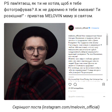
PS пам'ятаєш, як ти не хотіла, щоб я тебе
фотографував? А ж не даремно я тебе вмовив! Ти
розкішна!" - привітав MELOVIN маму зі святом.
Скріншот поста (instagram.com/melovin_official)