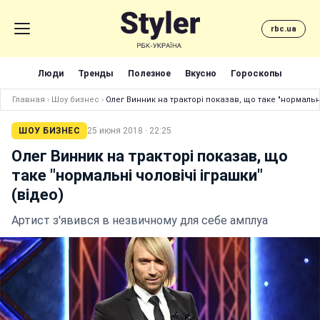
rbc.ua
Люди
Тренды
Полезное
Вкусно
Гороскопы
Главная
›
Шоу бизнес
›
Олег Винник на тракторі показав, що таке "нормальні
ШОУ БИЗНЕС
25 июня 2018 · 22:25
Олег Винник на тракторі показав, що
таке "нормальні чоловічі іграшки"
(відео)
Артист з'явився в незвичному для себе амплуа