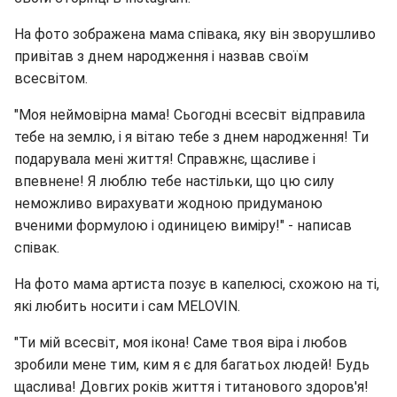
На фото зображена мама співака, яку він зворушливо
привітав з днем ​​народження і назвав своїм
всесвітом.
"Моя неймовірна мама! Сьогодні всесвіт відправила
тебе на землю, і я вітаю тебе з днем ​​народження! Ти
подарувала мені життя! Справжнє, щасливе і
впевнене! Я люблю тебе настільки, що цю силу
неможливо вирахувати жодною придуманою
вченими формулою і одиницею виміру!" - написав
співак.
На фото мама артиста позує в капелюсі, схожою на ті,
які любить носити і сам MELOVIN.
"Ти мій всесвіт, моя ікона! Саме твоя віра і любов
зробили мене тим, ким я є для багатьох людей! Будь
щаслива! Довгих років життя і титанового здоров'я!