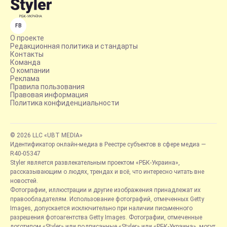
FB
О проекте
Редакционная политика и стандарты
Контакты
Команда
О компании
Реклама
Правила пользования
Правовая информация
Политика конфиденциальности
© 2026 LLC «UBT MEDIA»
Идентификатор онлайн-медиа в Реестре субъектов в сфере медиа —
R40-05347
Styler является развлекательным проектом «РБК-Украина»,
рассказывающим о людях, трендах и всё, что интересно читать вне
новостей.
Фотографии, иллюстрации и другие изображения принадлежат их
правообладателям. Использование фотографий, отмеченных Getty
Images, допускается исключительно при наличии письменного
разрешения фотоагентства Getty Images. Фотографии, отмеченные
логотипом «Styler» или подписанные «Styler» или «РБК-Украина», могут