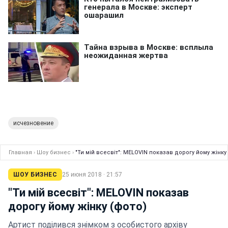
исчезновение
Главная
›
Шоу бизнес
›
"Ти мій всесвіт": MELOVIN показав дорогу йому жінку
ШОУ БИЗНЕС
25 июня 2018 · 21:57
"Ти мій всесвіт": MELOVIN показав
дорогу йому жінку (фото)
Артист поділився знімком з особистого архіву