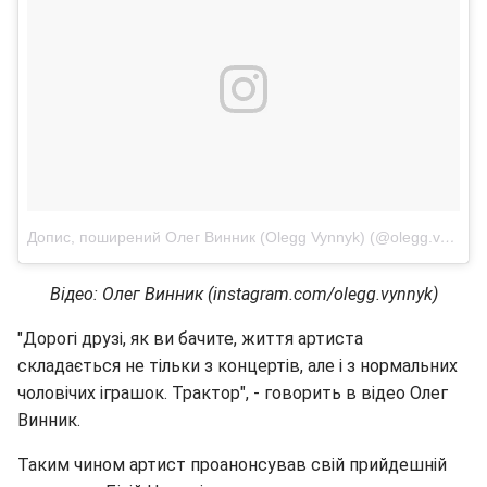
Допис, поширений Олег Винник (Olegg Vynnyk) (@olegg.vynnyk)
Відео: Олег Винник (instagram.com/olegg.vynnyk)
"Дорогі друзі, як ви бачите, життя артиста
складається не тільки з концертів, але і з нормальних
чоловічих іграшок. Трактор", - говорить в відео Олег
Винник.
Таким чином артист проанонсував свій прийдешній