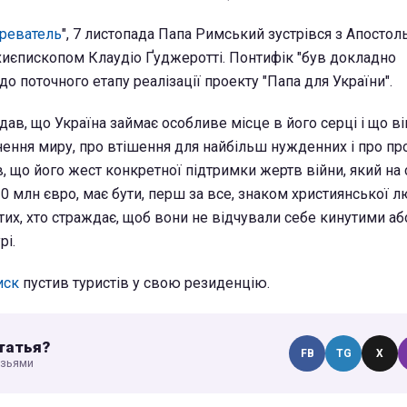
реватель
", 7 листопада Папа Римський зустрівся з Апосто
рхиєпископом Клаудіо Ґуджеротті. Понтифік "був докладно
 поточного етапу реалізації проекту "Папа для України".
дав, що Україна займає особливе місце в його серці і що в
ення миру, про втішення для найбільш нужденних і про про
, що його жест конкретної підтримки жертв війни, який на 
0 млн євро, має бути, перш за все, знаком християнської лю
их, хто страждає, щоб вони не відчували себе кинутими або
рі.
иск
пустив туристів у свою резиденцію.
татья?
FB
TG
X
узьями