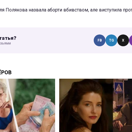
ля Полякова назвала аборти вбивством, але виступила прот
татья?
FB
TG
X
узьями