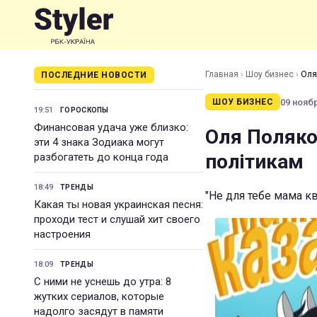
Главная
›
Шоу бизнес
›
Оля
ПОСЛЕДНИЕ НОВОСТИ
09 ноябр
ШОУ БИЗНЕС
19:51
ГОРОСКОПЫ
Финансовая удача уже близко:
Оля Поляко
эти 4 знака Зодиака могут
політикам
разбогатеть до конца года
18:49
ТРЕНДЫ
"Не для тебе мама кв
Какая ты новая украинская песня:
проходи тест и слушай хит своего
настроения
18:09
ТРЕНДЫ
С ними не уснешь до утра: 8
жутких сериалов, которые
надолго засядут в памяти