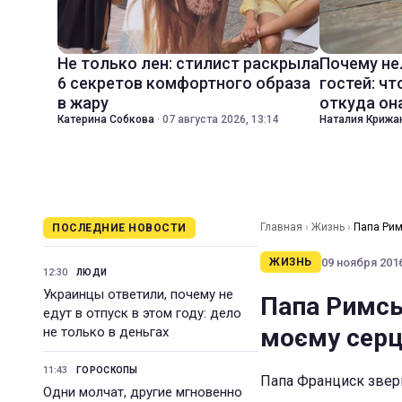
Не только лен: стилист раскрыла
Почему не
6 секретов комфортного образа
гостей: чт
в жару
откуда он
Катерина Собкова
·
07 августа 2026, 13:14
Наталия Крижа
Главная
›
Жизнь
›
Папа Рим
ПОСЛЕДНИЕ НОВОСТИ
09 ноября 2016
ЖИЗНЬ
12:30
ЛЮДИ
Украинцы ответили, почему не
Папа Римсь
едут в отпуск в этом году: дело
моєму серц
не только в деньгах
11:43
ГОРОСКОПЫ
Папа Франциск зверн
Одни молчат, другие мгновенно