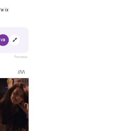
и їх
🔗
VB