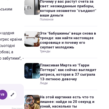
Почему у вас растут счета за
свет: неожиданные приборы,
льським
которые незаметно "съедают"
ваши деньги
Полезное
ін щодня
Эти "бабушкины" вещи снова в
тренде: как найти настоящее
грес країни.
сокровище и почему его
сьогодні
скупает молодежь
бові, а
Тренды
 забутими", -
Плаксивая Мирта из "Гарри
Поттера": как сейчас выглядит
актриса, которая в 37 сыграла
13-летнюю девочку
Люди
🔗
VB
На этой картинке есть что-то
лишнее: найди за 20 секунд и
узнай, насколько ты