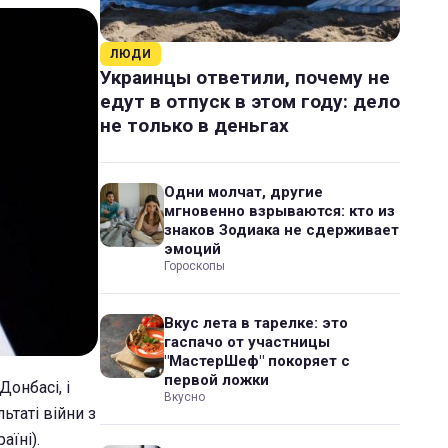
ЛЮДИ
Украинцы ответили, почему не
едут в отпуск в этом году: дело
не только в деньгах
Одни молчат, другие
мгновенно взрываются: кто из
знаков Зодиака не сдерживает
эмоций
Гороскопы
Вкус лета в тарелке: это
гаспачо от участницы
"МастерШеф" покоряет с
первой ложки
онбасі, і
Вкусно
ьтаті війни з
аїні).