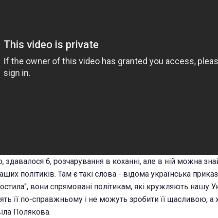
о, здавалося б, розчарування в коханні, але в ній можна знай
ших політиків. Там є такі слова - відома українська приказ
остила", вони спрямовані політикам, які кружляють нашу Ук
ять її по-справжньому і не можуть зробити її щасливою, а 
овіла Полякова.