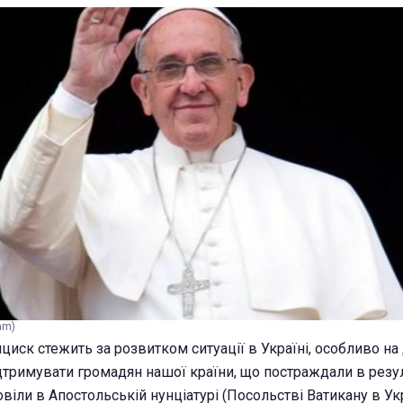
am)
ск стежить за розвитком ситуації в Україні, особливо на Д
ідтримувати громадян нашої країни, що постраждали в резул
віли в Апостольській нунціатурі (Посольстві Ватикану в Укр