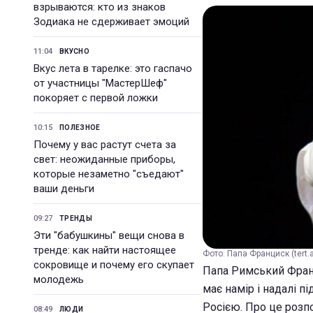
взрываются: кто из знаков
Зодиака не сдерживает эмоций
11:04
ВКУСНО
Вкус лета в тарелке: это гаспачо
от участницы "МастерШеф"
покоряет с первой ложки
10:15
ПОЛЕЗНОЕ
Почему у вас растут счета за
свет: неожиданные приборы,
которые незаметно "съедают"
ваши деньги
09:27
ТРЕНДЫ
Эти "бабушкины" вещи снова в
тренде: как найти настоящее
Фото: Папа Франциск (tert.
сокровище и почему его скупает
Папа Римський Франци
молодежь
має намір і надалі п
Росією. Про це розпо
08:49
ЛЮДИ