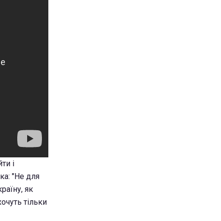
ти і
ка: "Не для
раїну, як
хочуть тільки