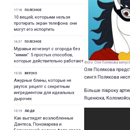
17:18
ПОЛЕЗНОЕ
10 вещей, которыми нельзя
протирать экран телефона: они
могут его испортить
16:37
ПОЛЕЗНОЕ
Муравьи исчезнут с огорода без
"химии": 5 простых способов,
которые действительно работают
Фото: Оля Полякова випус
Оля Полякова предст
15:55
ВКУСНО
сингл Полякова несп
Ажурные блины, которые не
рвутся: рецепт с секретным
Більше півроку арти
ингредиентом для идеальных
Яценюка, Коломойсь
дырочек
15:19
ЛЮДИ
Как выглядят возлюбленные
Дантеса, Пономарева и