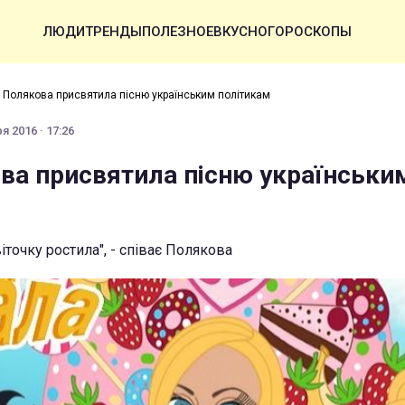
ЛЮДИ
ТРЕНДЫ
ПОЛЕЗНОЕ
ВКУСНО
ГОРОСКОПЫ
 Полякова присвятила пісню українським політикам
я 2016 · 17:26
ва присвятила пісню українськи
іточку ростила", - співає Полякова