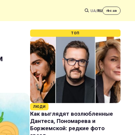
UA
/
RU
rbc.ua
ТОП
м
ЛЮДИ
Как выглядят возлюбленные
Дантеса, Пономарева и
Боржемской: редкие фото