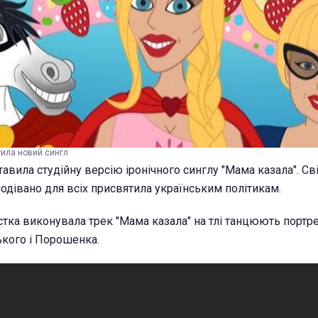
тила новий сингл
авила студійну версію іронічного синглу "Мама казала". Св
одівано для всіх присвятила українським політикам.
стка виконувала трек "Мама казала" на тлі танцюють портре
кого і Порошенка.