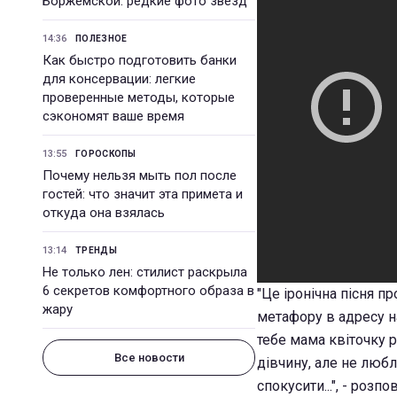
Боржемской: редкие фото звезд
14:36
ПОЛЕЗНОЕ
Как быстро подготовить банки
для консервации: легкие
проверенные методы, которые
сэкономят ваше время
13:55
ГОРОСКОПЫ
Почему нельзя мыть пол после
гостей: что значит эта примета и
откуда она взялась
13:14
ТРЕНДЫ
Не только лен: стилист раскрыла
6 секретов комфортного образа в
"Це іронічна пісня пр
жару
метафору в адресу на
тебе мама квіточку р
Все новости
дівчину, але не любл
спокусити...", - розп