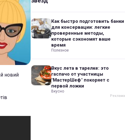
звезд
Как быстро подготовить банки
для консервации: легкие
проверенные методы,
которые сэкономят ваше
время
Полезное
Вкус лета в тарелке: это
гаспачо от участницы
ій новий
"МастерШеф" покоряет с
первой ложки
Вкусно
тів