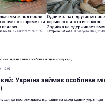
льзя мыть пол после
Одни молчат, другие мгнов
о значит эта примета и
взрываются: кто из знаков
а взялась
Зодиака не сдерживает эмо
новская
·
07 августа 2026, 13:55
Катерина Собкова
·
07 августа 2026, 11:43
ський: Україна займає особливе місце в моєму серці
 · 17:05
кий: Україна займає особливе мі
і
увся до постраждалих від війни на сході країни українців