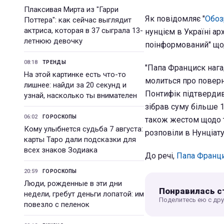
Плаксивая Мирта из "Гарри
Як повідомляє "
Обоз
Поттера": как сейчас выглядит
актриса, которая в 37 сыграла 13-
нунцієм в Україні а
летнюю девочку
поінформований" щодо
08:18
ТРЕНДЫ
"Папа Франциск нага
На этой картинке есть что-то
молиться про поверн
лишнее: найди за 20 секунд и
Понтифік підтвердив
узнай, насколько ты внимателен
зібрав суму більше 1
06:02
ГОРОСКОПЫ
також жестом щодо т
Кому улыбнется судьба 7 августа:
розповіли в Нунціату
карты Таро дали подсказки для
всех знаков Зодиака
До речі,
Папа Франц
20:59
ГОРОСКОПЫ
Люди, рожденные в эти дни
Понравилась с
недели, гребут деньги лопатой: им
Поделитесь ею с др
повезло с пеленок