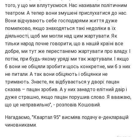
того, у що ми вплутуємося. Нас називали політичним
театром. А тепер вони змушені прислухатися до нас.
Вони відчувають себе господарями життя дуже
помилково, якщо знаходяться такі недоліки в їх
діяльності, щоб ми могли над цим жартувати. Як
тільки народ почне говорити, що в нашій країні все
добре, ми тут же перестанемо жартувати про владу. І
потім, при будь-якому уряді ми так жартували. І якщо
б вони не обіцяли зробити щось конкретне, ми б з них
не питали. А так вони обіцяють і обіцянки не
тримають. Знаєте, як відбувається у дворі: пацан
сказав – пацан зробив. А у них занадто елітний двір і
дуже страшно, якщо пацан порушив слово. Я вважаю,
що це неправильно", - розповів Кошовий.
Нагадаємо, "Квартал 95" висміяв подачу е-декларацій
чиновниками.