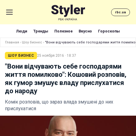
rbc.ua
Люди
Тренды
Полезное
Вкусно
Гороскопы
Главная
›
Шоу бизнес
›
"Вони відчувають себе господарями життя помилков
ШОУ БИЗНЕС
25 ноября 2016 · 18:37
"Вони відчувають себе господарями
життя помилково": Кошовий розповів,
як гумор змушує владу прислухатися
до народу
Комік розповів, що зараз влада змушені до них
прислухатися