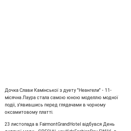
Дочка Слави Камінської з дуету "Неангели" - 11-
місячна Лаура стала самою юною моделлю модної
події, з'явившись перед глядачами в чорному
оксамитовому платті.
23 листопада в FairmontGrandHotel відбувся День