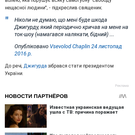
волею, яка порушує всяку самогубну "свободу"
нещасної людини", - підкреслив священик.
Ніколи не думаю, що мені буде шкода
Джигурду, який періодично кричав на мене на
ток-шоу (намагався налякати, бідний) ...
Опубліковано
Vsevolod Chaplin
24 листопад
2016 р.
До речі,
Джигурда
зібрався стати президентом
України.