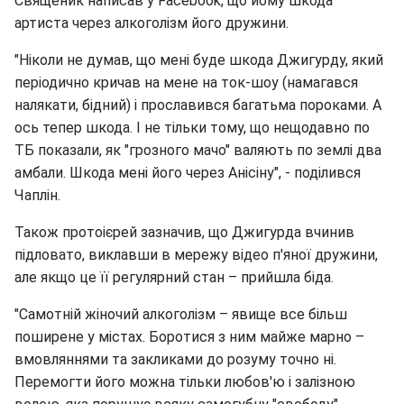
Священик написав у Facebook, що йому шкода
артиста через алкоголізм його дружини.
"Ніколи не думав, що мені буде шкода Джигурду, який
періодично кричав на мене на ток-шоу (намагався
налякати, бідний) і прославився багатьма пороками. А
ось тепер шкода. І не тільки тому, що нещодавно по
ТБ показали, як "грозного мачо" валяють по землі два
амбали. Шкода мені його через Анісіну", - поділився
Чаплін.
Також протоієрей зазначив, що Джигурда вчинив
підловато, виклавши в мережу відео п'яної дружини,
але якщо це її регулярний стан – прийшла біда.
"Самотній жіночий алкоголізм – явище все більш
поширене у містах. Боротися з ним майже марно –
вмовляннями та закликами до розуму точно ні.
Перемогти його можна тільки любов'ю і залізною