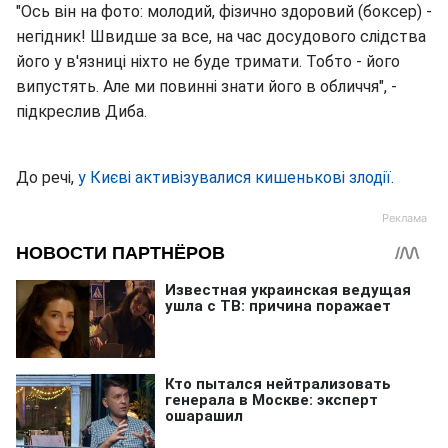
"Ось він на фото: молодий, фізично здоровий (боксер) -
негідник! Швидше за все, на час досудового слідства
його у в'язниці ніхто не буде тримати. Тобто - його
випустять. Але ми повинні знати його в обличчя", -
підкреслив Диба.
До речі,
у Києві активізувалися кишенькові злодії
.