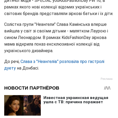
дитячої моди - SPECIAL youKidsFashionDay FW'16, в
рамках якого нові колекції відомих українських і
світових брендів представляли зіркові батьки і їх діти.
Солістка групи "Неангели" Слава Камінська вперше
вийшла у світ зі своїми дітьми - малятком Лаурою і
сином Леонардом. В рамках KidsFashionDay зіркова
мама відкрила показ ексклюзивної колекції від
українського дизайнера.
До речі,
Слава з "Неангелів" розповіла про гастролі
дуету
на Донбасі.