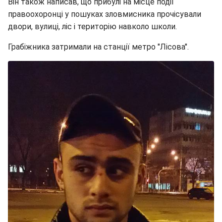
Він також написав, що прибулі на місце події
правоохоронці у пошуках зловмисника прочісували
двори, вулиці, ліс і територію навколо школи.
Грабіжника затримали на станції метро "Лісова".