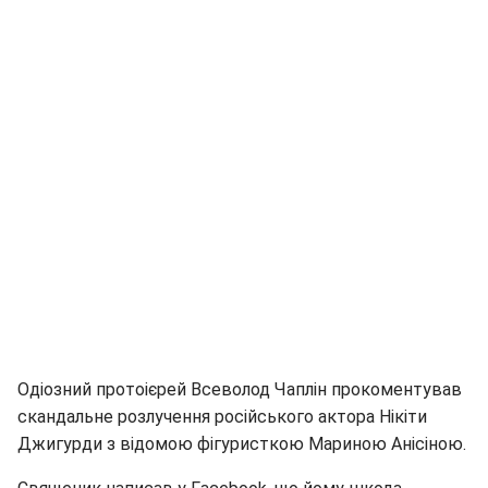
Одіозний протоієрей Всеволод Чаплін прокоментував
скандальне розлучення російського актора Нікіти
Джигурди з відомою фігуристкою Мариною Анісіною.