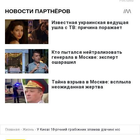
Главная
›
Жизнь
›
У Києві 18-річний грабіжник зламав дівчині ніс