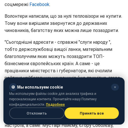
соцмережі
Facebook
.
Волонтери написали, що за нулі тепловізори не купити.
Тому вони вирішили звернутися до державних
чиновників, багатству яких можна лише позаздрити.
"Сьогоднішні адресати - справжні "слуги народу ",
тобто держслужбовці вищої ланки, матеріальним
благополуччям яких можуть позаздрити ТОП-
бізнесмени європейських країн. А саме - це
працівники міністерств і губернатори, які очолили
рейтинг найбагатших чиновників (що примітно, глава
уряду цей рейтинг не очолює , але оскільки йому
🍪
Мы используем cookie
✕
дісталося 4-е місце, він також отримає від нас) ", -
Мы используем файлы cookie для анализа трафика и
написали благодійники.
персонализации контента. Прочитайте нашу Политику
конфиденциальности.
Подробнее
Листи були відправлені політикам, які увійшли до
Отклонить
Принять все
складу парламенту на хвилі постмайданівських
настроїв, а саме: Мустафі Найєму, Єгору Соболєву,