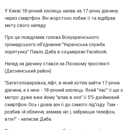
У Києві 18-річний хлопець напав на 17-річну дівчину
через смартфон. Він жорстоко побив її та відібрав
мету свого нападу.
Про це повідомив голова Всеукраїнського
громадського об'єднання "Українська служба
порятунку" Павло Диба в соцмережі Facebook.
Напад на дівчину стався на Лісовому проспекті
(Деснянський район).
"Багатоповерхівка, ліфт, в який хотіла зайти 17-річна
дівчина, а з нею - 18-річний хлопець. Який "пас" її ще з
метро: дуже вже йому "впав в око" її 5'5-дюймовий
смартфон. Ось і довів він її до самого під'їзду. Там -
розбив їй обличчя, зламав ніс і, забравши телефон,
втік!" - написав Диба.