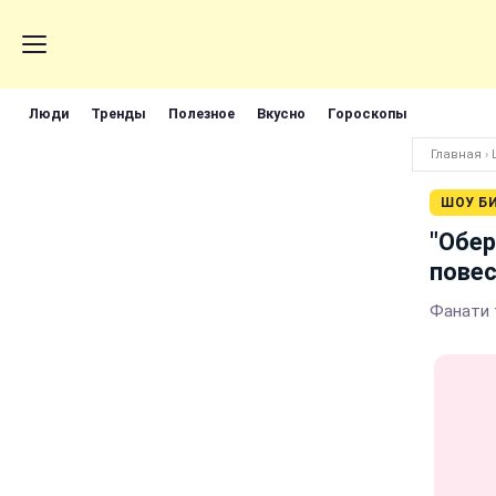
Люди
Тренды
Полезное
Вкусно
Гороскопы
Главная
›
ШОУ Б
"Обер
пове
Фанати т