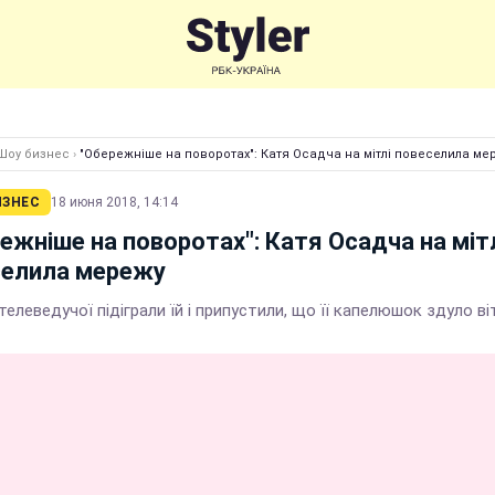
Шоу бизнес
›
"Обережніше на поворотах": Катя Осадча на мітлі повеселила ме
ИЗНЕС
18 июня 2018, 14:14
ежніше на поворотах": Катя Осадча на міт
селила мережу
елеведучої підіграли їй і припустили, що її капелюшок здуло в