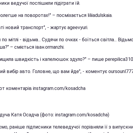
ики ведучої поспішили підіграти їй.
полегше на поворотах!" – посміхається liliiadulskaia.
аті новий транспорт", - жартує ageevyuri.
 по мітлі - відьма... Судячи по очках - боїться світла... Відьм
а?" – сміється іван.ormanzhi.
ищила швидкість і капелюшок здуло?" – пише perepilica310
й вибір авто. Головне, що вам йде", - коментує oursounl777
от коментарів instagram.com/kosadcha
уча Катя Осадча (фото: instagram.com/kosadcha)
мо, раніше підписники телеведучої порівняли її з випускн