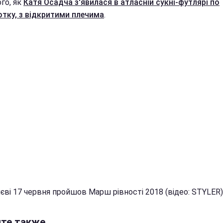
ого, як
Катя Осадча з'явилася в атласній сукні-футлярі по
тку, з відкритими плечима
.
єві 17 червня пройшов Марш рівності 2018 (відео: STYLER)
йте также