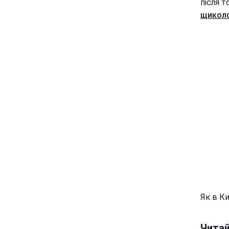
після т
щиколо
Як в Ки
Чита