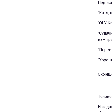
Підписн
"Катя, 
"О! У К
"Судячи
вампірш
"Перев
"Хороши
Скрінш
Телевед
Нагадає