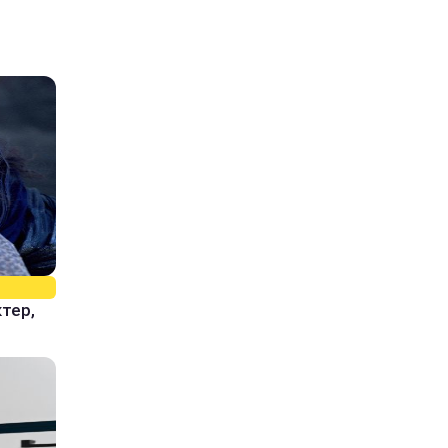
ктер,