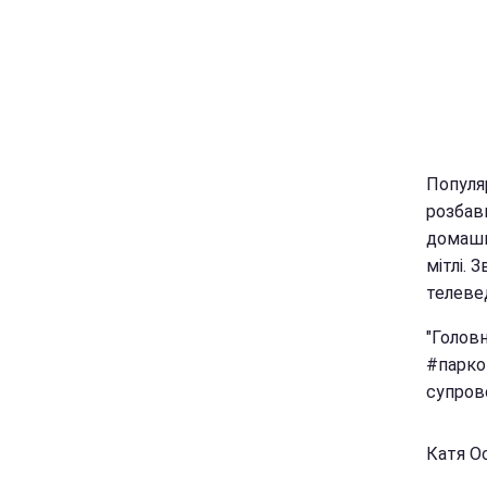
Популя
розбави
домашн
мітлі. 
телевед
"Головн
#парко
супров
Катя Ос