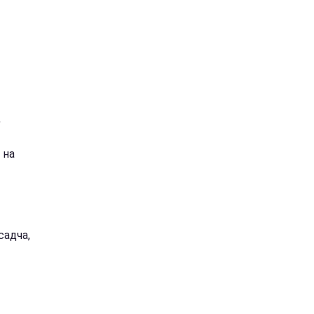
,
 на
садча,