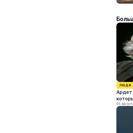
Больш
ЛЮДИ
Ардет 
котор
05 август