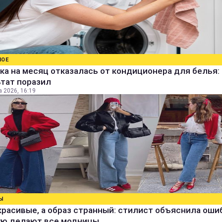
НОЕ
а на месяц отказалась от кондиционера для белья:
ьтат поразил
а 2026, 16:19
Ы
расивые, а образ странный: стилист объяснила ошиб
ую делают все модницы