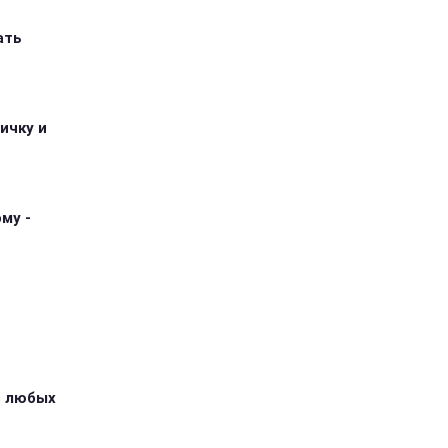
ать
ичку и
му -
з любых