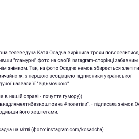
рна телеведуча Катя Осадча вирішила трохи повеселитися
вши "гламурні" фото на своїй instagram-сторінці забавним
ім знімком. Так, на фото Осадча немов збирається злетіти
Звичайно ж, з першою асоціацією підписники української
учої назвали її "відьмочкою".
е в нашій справі - почуття гумору))
вкадлямелтибезкоштовна #полетіли", - підписала знімок О
одивши його хештегами.
адча на мітлі (фото: instagram.com/kosadcha)