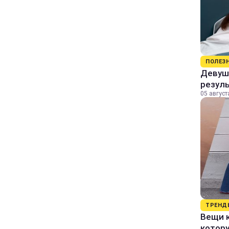
ПОЛЕЗ
Девушк
резул
05 август
ТРЕНД
Вещи к
котор