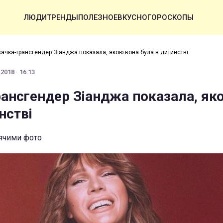
ЛЮДИ
ТРЕНДЫ
ПОЛЕЗНОЕ
ВКУСНО
ГОРОСКОПЫ
вачка-трансгендер Зіанджа показала, якою вона була в дитинстві
2018 · 16:13
рансгендер Зіанджа показала, як
нстві
тячими фото