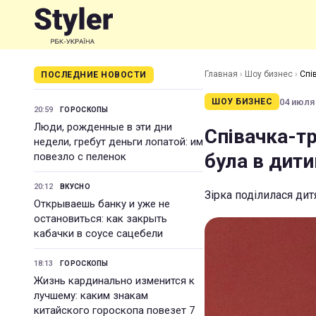
Главная
›
Шоу бизнес
›
Спі
ПОСЛЕДНИЕ НОВОСТИ
04 июля 
ШОУ БИЗНЕС
20:59
ГОРОСКОПЫ
Люди, рожденные в эти дни
Співачка-т
недели, гребут деньги лопатой: им
була в дити
повезло с пеленок
20:12
ВКУСНО
Зірка поділилася ди
Открываешь банку и уже не
остановиться: как закрыть
кабачки в соусе сацебели
18:13
ГОРОСКОПЫ
Жизнь кардинально изменится к
лучшему: каким знакам
китайского гороскопа повезет 7