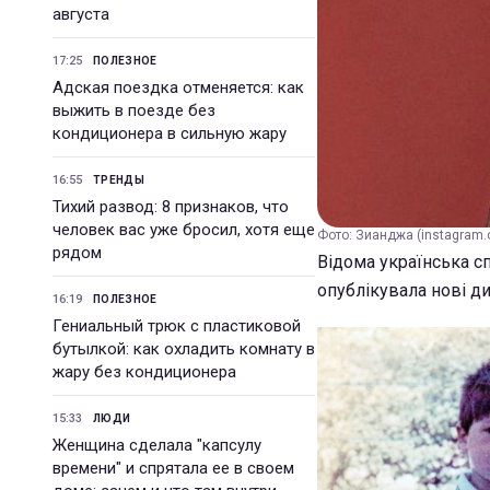
августа
17:25
ПОЛЕЗНОЕ
Адская поездка отменяется: как
выжить в поезде без
кондиционера в сильную жару
16:55
ТРЕНДЫ
Тихий развод: 8 признаков, что
человек вас уже бросил, хотя еще
Фото: Зианджа (instagram.
рядом
Відома українська с
опублікувала нові дит
16:19
ПОЛЕЗНОЕ
Гениальный трюк с пластиковой
бутылкой: как охладить комнату в
жару без кондиционера
15:33
ЛЮДИ
Женщина сделала "капсулу
времени" и спрятала ее в своем