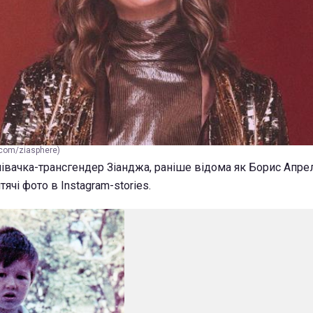
com/ziasphere)
півачка-трансгендер Зіанджа, раніше відома як Борис Апре
ячі фото в Instagram-stories.