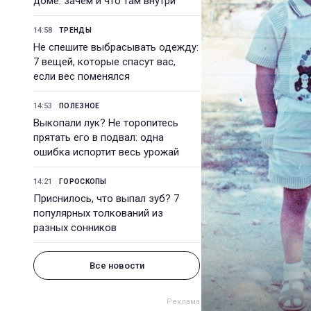
доме: зачем и что там внутри
14:58
ТРЕНДЫ
Не спешите выбрасывать одежду:
7 вещей, которые спасут вас,
если вес поменялся
14:53
ПОЛЕЗНОЕ
Выкопали лук? Не торопитесь
прятать его в подвал: одна
ошибка испортит весь урожай
14:21
ГОРОСКОПЫ
Приснилось, что выпал зуб? 7
популярных толкований из
разных сонников
Все новости