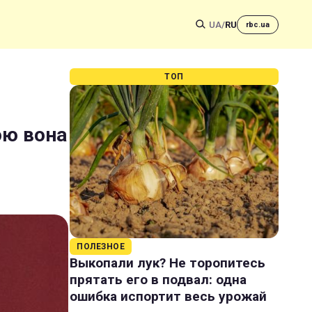
UA
/
RU
rbc.ua
ТОП
ою вона
ПОЛЕЗНОЕ
Выкопали лук? Не торопитесь
прятать его в подвал: одна
ошибка испортит весь урожай