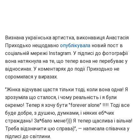
Визнана українська артистка, виконавиця Анастасія
Приходько нещодавно
опублікувала
новий пост в
соціальній мережі Instagram. У підписі до фотографії
вона натякнула на те, що тепер вона не перебуває у
відносинах. У коментарях до події Приходько не
соромилася у виразах.
"Жінка відчуває щастя тільки тоді, коли вона одна! Я
зрозуміла що сталося, і чому реальність і я були
окремо! Тепер я хочу бути "forever alone" !!!! Тоді все
буде добре, з душею, думками, і ніяких еб*чих
страждань! За*бало мене!))) Я тепер щаслива і вільна!
Треба відзначити цю справа)", — написала співачка у
підписі до світлини.