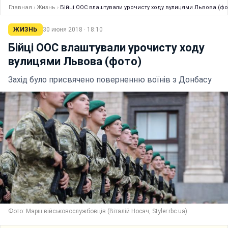
Главная
›
Жизнь
›
Бійці ООС влаштували урочисту ходу вулицями Львова (фо
ЖИЗНЬ
30 июня 2018 · 18:10
Бійці ООС влаштували урочисту ходу
вулицями Львова (фото)
Захід було присвячено поверненню воїнів з Донбасу
Фото: Марш військовослужбовців (Віталій Носач, Styler.rbc.ua)