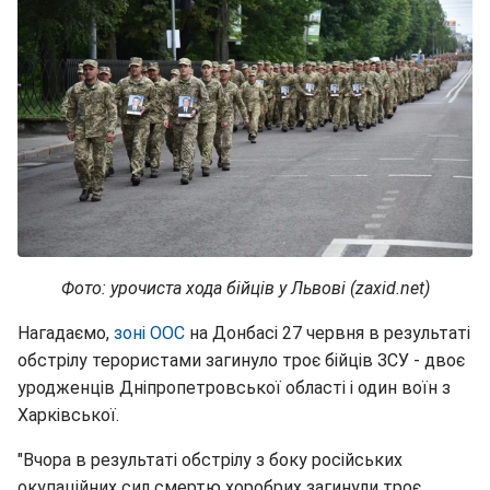
Фото: урочиста хода бійців у Львові (zaxid.net)
Нагадаємо,
зоні ООС
на Донбасі 27 червня в результаті
обстрілу терористами загинуло троє бійців ЗСУ - двоє
уродженців Дніпропетровської області і один воїн з
Харківської.
"Вчора в результаті обстрілу з боку російських
окупаційних сил смертю хоробрих загинули троє