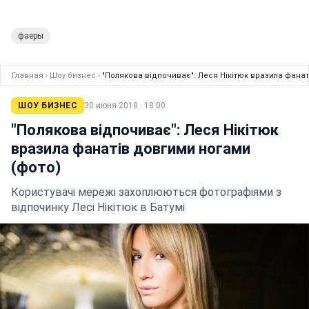
фаеры
Главная
›
Шоу бизнес
›
"Полякова відпочиває": Леся Нікітюк вразила фанат
ШОУ БИЗНЕС
30 июня 2018 · 18:00
"Полякова відпочиває": Леся Нікітюк
вразила фанатів довгими ногами
(фото)
Користувачі мережі захоплюються фотографіями з
відпочинку Лесі Нікітюк в Батумі