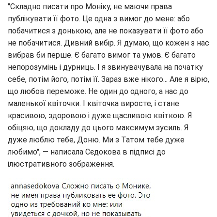
"Складно писати про Моніку, не маючи права
публікувати її фото. Це одна з вимог до мене: або
побачитися з донькою, але не показувати її фото або
не побачитися. Дивний вибір. Я думаю, що кожен з нас
вибрав би перше. Є багато вимог та умов. Є багато
непорозумінь і дурниць. І я звинувачувала на початку
себе, потім його, потім її. Зараз вже нікого... Але я вірю,
що любов переможе. Не один до одного, а нас до
маленької квіточки. І квіточка виросте, і стане
красивою, здоровою і дуже щасливою квіткою. Я
обіцяю, що докладу до цього максимум зусиль. Я
дуже люблю тебе, Доню. Ми з Татом тебе дуже
любимо", — написала Сєдокова в підписі до
ілюстративного зображення.