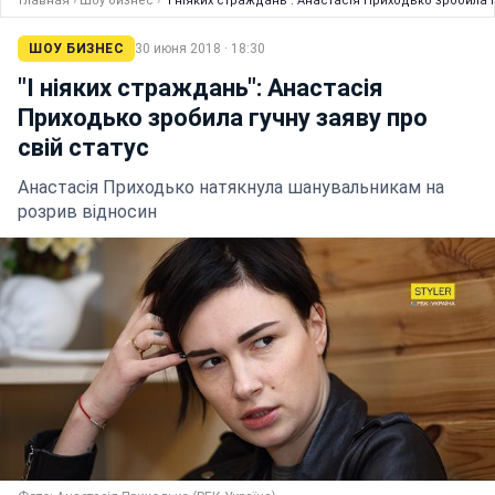
Главная
›
Шоу бизнес
›
"І ніяких страждань": Анастасія Приходько зробила г
ШОУ БИЗНЕС
30 июня 2018 · 18:30
"І ніяких страждань": Анастасія
Приходько зробила гучну заяву про
свій статус
Анастасія Приходько натякнула шанувальникам на
розрив відносин