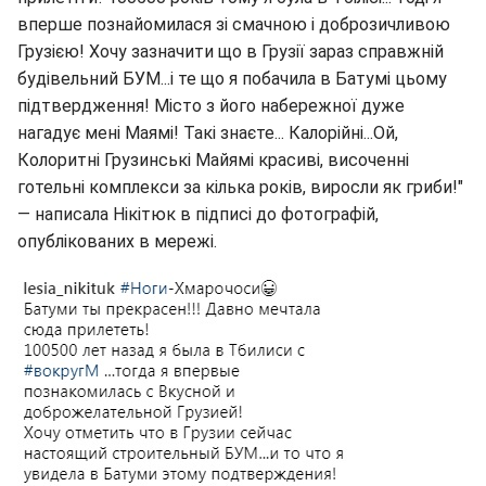
вперше познайомилася зі смачною і доброзичливою
Грузією! Хочу зазначити що в Грузії зараз справжній
будівельний БУМ...і те що я побачила в Батумі цьому
підтвердження! Місто з його набережної дуже
нагадує мені Маямі! Такі знаєте... Калорійні...Ой,
Колоритні Грузинські Майямі красиві, височенні
готельні комплекси за кілька років, виросли як гриби!"
— написала Нікітюк в підписі до фотографій,
опублікованих в мережі.