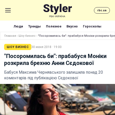
rbc.ua
Люди
Тренды
Полезное
Вкусно
Гороскопы
Главная
›
Шоу бизнес
›
"Посоромилась би": прабабуся Моніки розкрила бр
ШОУ БИЗНЕС
30 июня 2018 · 19:00
"Посоромилась би": прабабуся Моніки
розкрила брехню Анни Сєдокової
Бабуся Максима Чернявського залишила понад 20
коментарів під публікацією Сєдокової