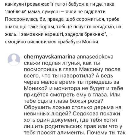
канікули і розважає її тато і бабуся, а ти де, така
"любляча" мама, сумуєш — очей не відірвати.
Посоромилась би, правда, щоб соромиться, треба
знати, що таке сором, тобі це почуття невідомо, на
жаль. І замовкни нарешті, задерла брехнею", —
емоційно висловилася прабабуся Моніки.