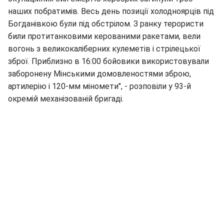
наших побратимів. Весь день позиції холодноярців під
Богданівкою були під обстрілом. З ранку терористи
били протитанковими керованими ракетами, вели
вогонь з великокаліберних кулеметів і стрілецької
зброї. Приблизно в 16:00 бойовики використовували
заборонену Мінськими домовленостями зброю,
артилерію і 120-мм міномети", - розповіли у 93-й
окремій механізованій бригаді.