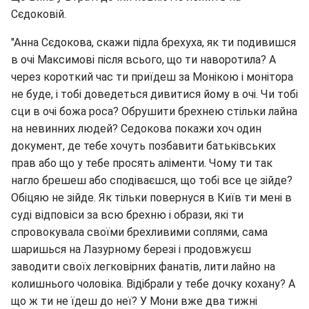
Сєдоковій.
"Анна Сєдокова, скажи підла брехуха, як ти подивишся
в очі Максимові після всього, що ти наворотила? А
через короткий час ти приїдеш за Монікою і монітора
не буде, і тобі доведеться дивитися йому в очі. Чи тобі
сци в очі божа роса? Обрушити брехнею стільки лайна
на невинних людей? Седокова покажи хоч один
документ, де тебе хочуть позбавити батьківських
прав або що у тебе просять аліменти. Чому ти так
нагло брешеш або сподіваєшся, що тобі все це зійде?
Обіцяю не зійде. Як тільки повернуся в Київ ти мені в
суді відповіси за всю брехню і образи, які ти
спровокувала своїми брехливими соплями, сама
шаришься на Лазурному березі і продовжуєш
заводити своїх легковірних фанатів, лити лайно на
колишнього чоловіка. Відібрали у тебе дочку кохану? А
що ж ти не їдеш до неї? У Мони вже два тижні