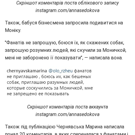
Скріншот коментарів поста облікового запису
instagram.com/annasedokova
Також, бабуся бізнесмена запросила подивитися на
Моніку.
"Фанатів не запрошую, боюся їх, як скажених собак,
запрошую розумних людей, які скучили за Моничкой,
мені не заборонено її показувати", — написала вона.
Скріншот коментарів поста аккаунта
instagram.com/annasedokova
Також під публікацією Чернявська Марина написала
понад 20 коментарів, в яких сперечалася з фанатами і