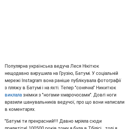
Популярна українська ведуча Леся Нікітюк
нещодавно вирушила на Грузію, Батумі. У соціальній
мережі Instagram вона раніше публікувала фотографії
з пляжу в Батумі і на яхті. Тепер "сонячна" Никитюк
виклала
знімки з "ногами-хмарочосами". Довгі ноги
вразили шанувальників ведучої, про що вони написали
в коментарях.
"Батумі ти прекрасний!!! Давно мріяла сюди
прилетіти! 100500 років тому я була в Тбілісі... тоді я