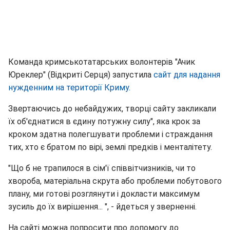
Команда кримськотатарських волонтерів "Ачик
Юреклер" (Відкриті Серця) запустила
сайт для надання
нужденним на території Криму.
Звертаючись до небайдужих, творці сайту закликали
їх об'єднатися в єдину потужну силу", яка крок за
кроком здатна полегшувати проблеми і страждання
тих, хто є братом по вірі, землі предків і менталітету.
"Що б не трапилося в сім'ї співвітчизників, чи то
хвороба, матеріальна скрута або проблеми побутового
плану, ми готові розглянути і докласти максимум
зусиль до їх вирішення... ", - йдеться у зверненні.
На сайті можна попросити про допомогу до