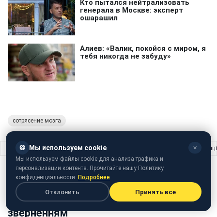
сотрясение мозга
🍪
Мы используем cookie
✕
Главная
›
Шоу бизнес
›
"Розумію і співчуваю": Лара Фабіан вразила україн
Мы используем файлы cookie для анализа трафика и
персонализации контента. Прочитайте нашу Политику
ШОУ БИЗНЕС
04 декабря 2016 · 16:45
конфиденциальности.
Подробнее
"Розумію і співчуваю": Лара Фабіан
Отклонить
Принять все
вразила українців зворушливим
зверненням