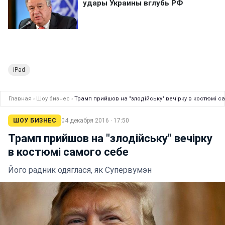
iPad
Главная
›
Шоу бизнес
›
Трамп прийшов на "злодійську" вечірку в костюмі с
ШОУ БИЗНЕС
04 декабря 2016 · 17:50
Трамп прийшов на "злодійську" вечірку
в костюмі самого себе
Його радник одяглася, як Супервумэн