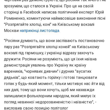
зрозуміли, що сталося в Україні. Про це на своїй
сторінці в Facebook написав політичний експерт Юрій
Романенко, коментуючи наймасовіше виконання пісні
"Розпрягайте хлопці, коні" на Київському вокзалі
Москви
наприкінці листопада
.
"Росіяни думають, що вони заспівають постановочно
пару раз "Розпрягайте хлопці коней" на Київському
вокзалі під гармошку, і українці відразу захочуть
дружити. Росіяни не розуміють, що ця їхня наївна
демонстрація уявлень про Україну як країну
вареників, "чорнявих дивчин" і дурних "вусатих
дядьків", що ковтають горілку і готові танцювати
гопак у будь-який момент, тільки мотивує нас йти від
них далі, тому що вони хочуть, щоб ми назавжди
залишалися фольклорним народом, який милує їх
погляд невинної недорозвиненістю і наївністю", -
висловив свою позицію політолог