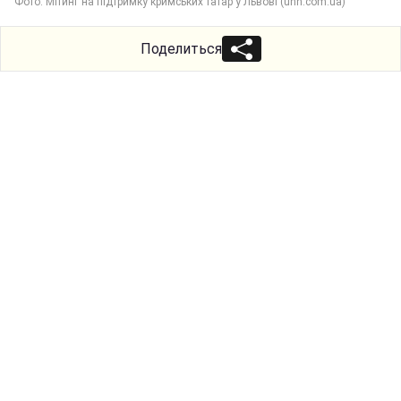
Фото: Мітинг на підтримку кримських татар у Львові (unn.com.ua)
Поделиться