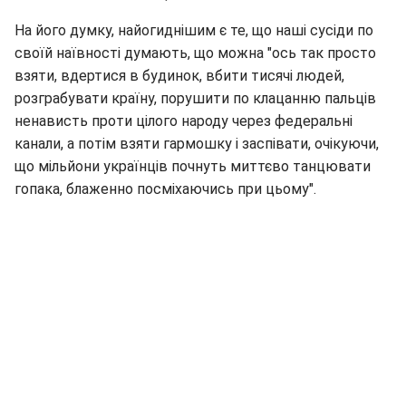
На його думку, найогиднішим є те, що наші сусіди по
своїй наївності думають, що можна "ось так просто
взяти, вдертися в будинок, вбити тисячі людей,
розграбувати країну, порушити по клацанню пальців
ненависть проти цілого народу через федеральні
канали, а потім взяти гармошку і заспівати, очікуючи,
що мільйони українців почнуть миттєво танцювати
гопака, блаженно посміхаючись при цьому".