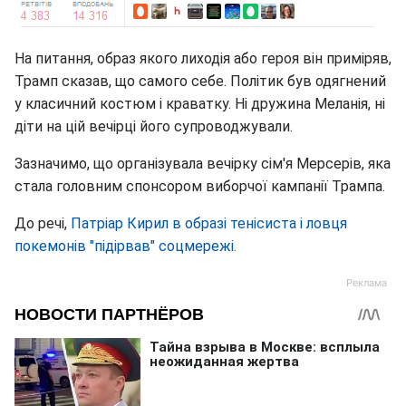
На питання, образ якого лиходія або героя він приміряв,
Трамп сказав, що самого себе. Політик був одягнений
у класичний костюм і краватку. Ні дружина Меланія, ні
діти на цій вечірці його супроводжували.
Зазначимо, що організувала вечірку сім'я Мерсерів, яка
стала головним спонсором виборчої кампанії Трампа.
До речі,
Патріар Кирил в образі тенісиста і ловця
покемонів "підірвав" соцмережі.