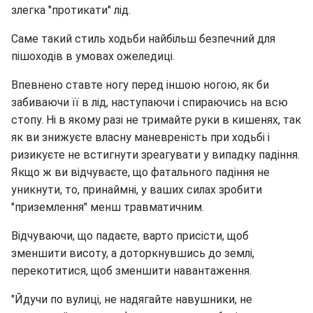
злегка "протикати" лід.
Саме такий стиль ходьби найбільш безпечний для
пішоходів в умовах ожеледиці.
Впевнено ставте ногу перед іншою ногою, як би
забиваючи її в лід, наступаючи і спираючись на всю
стопу. Ні в якому разі не тримайте руки в кишенях, так
як ви знижуєте власну маневреність при ходьбі і
ризикуєте не встигнути зреагувати у випадку падіння.
Якщо ж ви відчуваєте, що фатального падіння не
уникнути, то, принаймні, у ваших силах зробити
"приземлення" менш травматичним.
Відчуваючи, що падаєте, варто присісти, щоб
зменшити висоту, а доторкнувшись до землі,
перекотитися, щоб зменшити навантаження.
"Йдучи по вулиці, не надягайте навушники, не