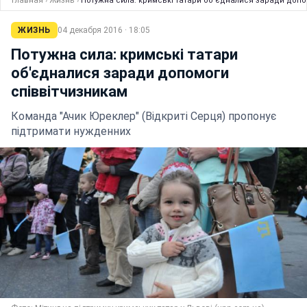
Главная
›
Жизнь
›
Потужна сила: кримські татари об'єдналися заради допо
ЖИЗНЬ
04 декабря 2016 · 18:05
Потужна сила: кримські татари
об'єдналися заради допомоги
співвітчизникам
Команда "Ачик Юреклер" (Відкриті Серця) пропонує
підтримати нужденних