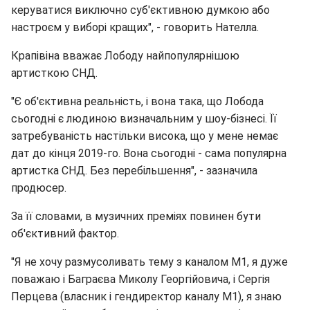
керуватися виключно суб'єктивною думкою або
настроєм у виборі кращих", - говорить Нателла.
Крапівіна вважає Лободу найпопулярнішою
артисткою СНД.
"Є об'єктивна реальність, і вона така, що Лобода
сьогодні є людиною визначальним у шоу-бізнесі. Її
затребуваність настільки висока, що у мене немає
дат до кінця 2019-го. Вона сьогодні - сама популярна
артистка СНД. Без перебільшення", - зазначила
продюсер.
За її словами, в музичних преміях повинен бути
об'єктивний фактор.
"Я не хочу размусоливать тему з каналом М1, я дуже
поважаю і Баграєва Миколу Георгійовича, і Сергія
Перцева (власник і гендиректор каналу М1), я знаю