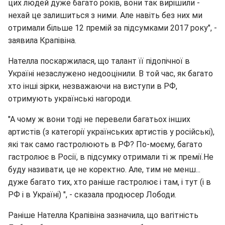
цих людей дуже багато років, вони так вирішили -
нехай це залишиться з ними. Але навіть без них ми
отримали більше 12 премій за підсумками 2017 року", -
заявила Крапівіна.
Нателла поскаржилася, що талант її підопічної в
Україні незаслужено недооцінили. В той час, як багато
хто інші зірки, незважаючи на виступи в РФ,
отримують українські нагороди.
"А чому ж вони тоді не перевели багатьох інших
артистів (з категорії українських артистів у російські),
які так само гастролюють в РФ? По-моєму, багато
гастролює в Росії, в підсумку отримали ті ж премії.Не
буду називати, це не коректно. Але, тим не менш...
дуже багато тих, хто раніше гастролює і там, і тут (і в
РФ і в Україні) ", - сказала продюсер Лободи.
Раніше Нателла Крапівіна зазначила, що вагітність