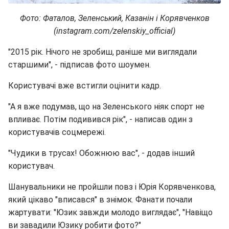
Фото: Фаталов, Зеленський, Казанін і Корявченков
(instagram.com/zelenskiy_official)
"2015 рік. Нічого не зробиш, раніше ми виглядали
старшими", - підписав фото шоумен.
Користувачі вже встигли оцінити кадр.
"А я вже подумав, що на Зеленського ніяк спорт не
впливає. Потім подивився рік", - написав один з
користувачів соцмережі.
"Чудики в трусах! Обожнюю вас", - додав інший
користувач.
Шанувальники не пройшли повз і Юрія Корявченкова,
який цікаво "вписався" в знімок. Фанати почали
жартувати: "Юзик завжди молодо виглядає", "Навіщо
ви завадили Юзику робити фото?"