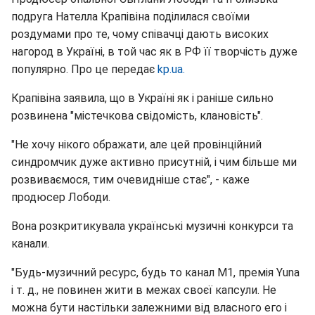
подруга Нателла Крапівіна поділилася своїми
роздумами про те, чому співачці дають високих
нагород в Україні, в той час як в РФ її творчість дуже
популярно. Про це передає
kp.ua.
Крапівіна заявила, що в Україні як і раніше сильно
розвинена "містечкова свідомість, клановість".
"Не хочу нікого ображати, але цей провінційний
синдромчик дуже активно присутній, і чим більше ми
розвиваємося, тим очевидніше стає", - каже
продюсер Лободи.
Вона розкритикувала українські музичні конкурси та
канали.
"Будь-музичний ресурс, будь то канал М1, премія Yuna
і т. д., не повинен жити в межах своєї капсули. Не
можна бути настільки залежними від власного его і