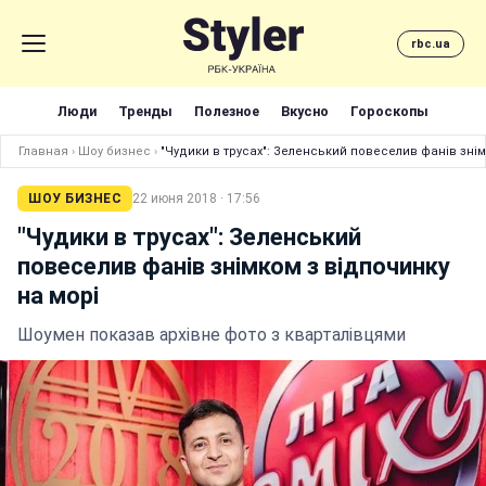
rbc.ua
Люди
Тренды
Полезное
Вкусно
Гороскопы
Главная
›
Шоу бизнес
›
"Чудики в трусах": Зеленський повеселив фанів знім
ШОУ БИЗНЕС
22 июня 2018 · 17:56
"Чудики в трусах": Зеленський
повеселив фанів знімком з відпочинку
на морі
Шоумен показав архівне фото з кварталівцями