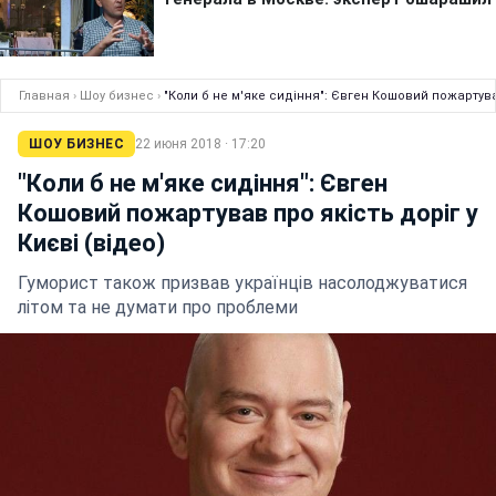
Главная
›
Шоу бизнес
›
"Коли б не м'яке сидіння": Євген Кошовий пожартував
ШОУ БИЗНЕС
22 июня 2018 · 17:20
"Коли б не м'яке сидіння": Євген
Кошовий пожартував про якість доріг у
Києві (відео)
Гуморист також призвав українців насолоджуватися
літом та не думати про проблеми