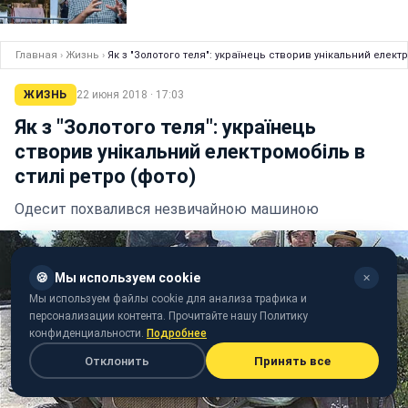
Главная
›
Жизнь
›
Як з "Золотого теля": українець створив унікальний електр
ЖИЗНЬ
22 июня 2018 · 17:03
Як з "Золотого теля": українець
створив унікальний електромобіль в
стилі ретро (фото)
Одесит похвалився незвичайною машиною
🍪
Мы используем cookie
✕
Мы используем файлы cookie для анализа трафика и
персонализации контента. Прочитайте нашу Политику
конфиденциальности.
Подробнее
Отклонить
Принять все