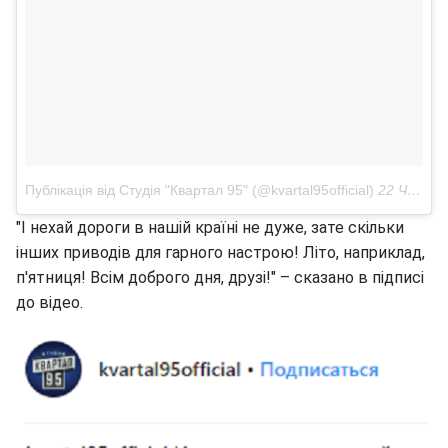
Публікація від Студія "Квартал 95" (@kvartal95official)
22 Чер 2018 в 12:41 PDT
"І нехай дороги в нашій країні не дуже, зате скільки
інших приводів для гарного настрою! Літо, наприклад,
п'ятниця! Всім доброго дня, друзі!" – сказано в підписі
до відео.