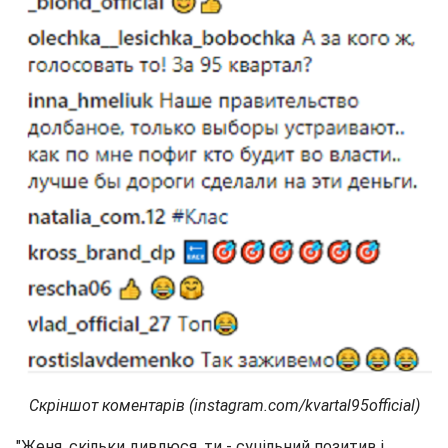
Скріншот коментарів (instagram.com/kvartal95official)
"Женя, скільки дивлюся, ти - суцільний позитив і