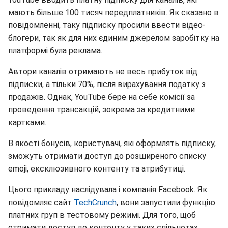
мають більше 100 тисяч передплатників. Як сказано в
повідомленні, таку підписку просили ввести відео-
блогери, так як для них єдиним джерелом заробітку на
платформі була реклама.
Автори каналів отримають не весь прибуток від
підписки, а тільки 70%, після вирахування податку з
продажів. Однак, YouTube бере на себе комісії за
проведення трансакцій, зокрема за кредитними
картками.
В якості бонусів, користувачі, які оформлять підписку,
зможуть отримати доступ до розширеного списку
emoji, ексклюзивного контенту та атрибутиці.
Цього прикладу наслідувала і компанія Facebook. Як
повідомляє сайт
TechCrunch
, вони запустили функцію
платних груп в тестовому режимі. Для того, щоб
отримати доступ до контенту у таких спільнотах,