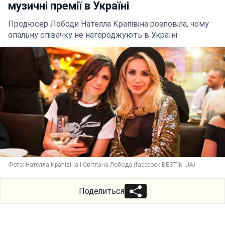
музичні премії в Україні
Продюсер Лободи Нателла Крапівіна розповіла, чому
опальну співачку не нагороджують в Україні
Фото: Нателла Крапівіна і Світлана Лобода (facebook BESTIN_UA)
Поделиться