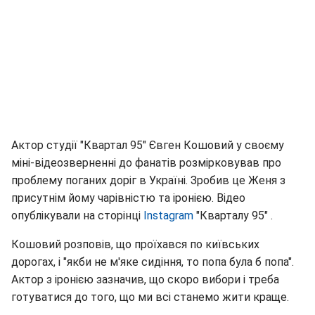
Актор студії "Квартал 95" Євген Кошовий у своєму
міні-відеозверненні до фанатів розмірковував про
проблему поганих доріг в Україні. Зробив це Женя з
присутнім йому чарівністю та іронією. Відео
опублікували на сторінці
Іnstagram
"Кварталу 95" .
Кошовий розповів, що проїхався по київських
дорогах, і "якби не м'яке сидіння, то попа була б попа".
Актор з іронією зазначив, що скоро вибори і треба
готуватися до того, що ми всі станемо жити краще.