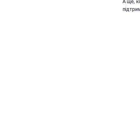
А ще, 
підтрим