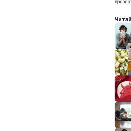
презент
Чита