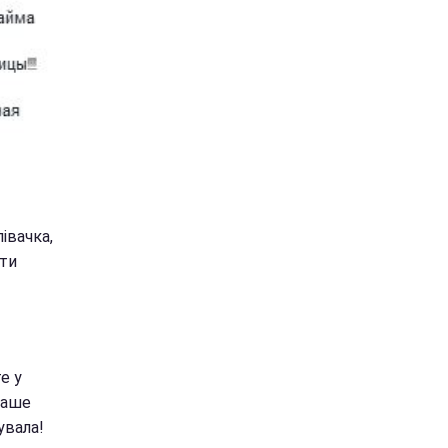
івачка,
ати
е у
наше
увала!