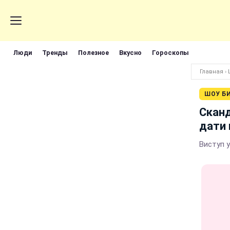
Люди
Тренды
Полезное
Вкусно
Гороскопы
Главная
›
ШОУ Б
Сканд
дати 
Виступ у