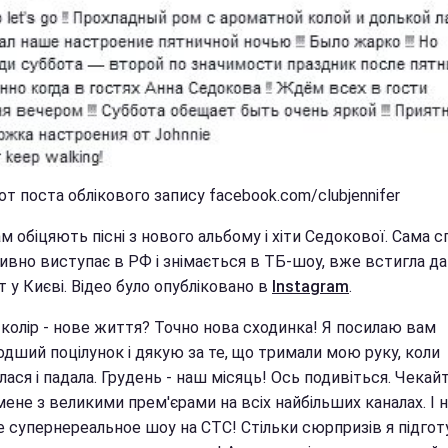
т поста облікового запису facebook.com/clubjennifer
м обіцяють пісні з нового альбому і хіти Седокової. Сама сп
тивно виступає в РФ і знімається в ТБ-шоу, вже встигла д
 у Києві. Відео було опубліковано в
Instagram
.
 колір - нове життя? Точно нова сходинка! Я посилаю вам
дший поцілунок і дякую за те, що тримали мою руку, коли
ася і падала. Грудень - наш місяць! Ось подивіться. Чекайт
мене з великими прем'єрами на всіх найбільших каналах. І 
е супернереальное шоу на СТС! Стільки сюрпризів я підгот