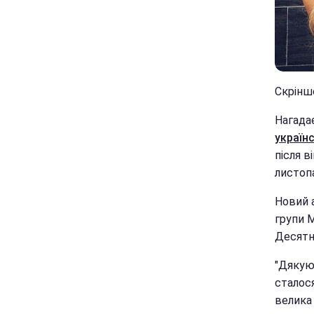
Скрінш
Нагада
україн
після в
листопа
Новий а
групи M
Десятн
"Дякую!
сталос
велика 