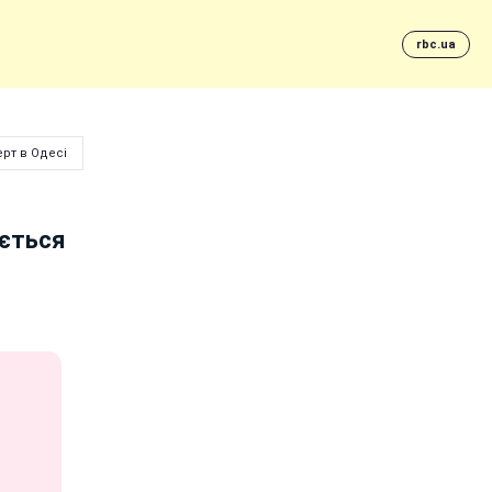
rbc.ua
рт в Одесі
ається