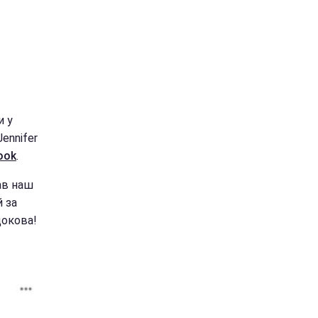
и у
ennifer
ook
.
ав наш
й за
докова!