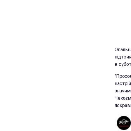
Опальн
підтрим
в субот
"Прохо
настрій
значимі
Чекаємо
яскрави