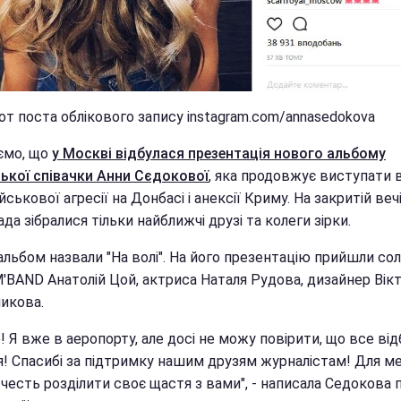
от поста облікового запису instagram.com/annasedokova
ємо, що
у Москві відбулася презентація нового альбому
ської співачки Анни Сєдокової
, яка продовжує виступати в 
ійськової агресії на Донбасі і анексії Криму. На закритій веч
да зібралися тільки найближчі друзі та колеги зірки.
льбом назвали "На волі". На його презентацію прийшли сол
'BAND Анатолій Цой, актриса Наталя Рудова, дизайнер Вікт
икова.
 Я вже в аеропорту, але досі не можу повірити, що все від
я! Спасибі за підтримку нашим друзям журналістам! Для м
честь розділити своє щастя з вами", - написала Седокова п