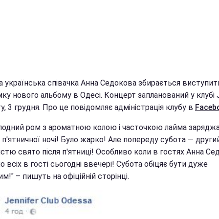
а українська співачка Анна Седокова збирається виступит
ку нового альбому в Одесі. Концерт запланований у клубі J
у, 3 грудня. Про це повідомляє адміністрація клубу в
Faceb
лодний ром з ароматною колою і часточкою лайма зарядж
 п'ятничної ночі! Було жарко! Але попереду субота — други
стю свято після п'ятниці! Особливо коли в гостях Анна Се
 всіх в гості сьогодні ввечері! Субота обіцяє бути дуже
м!" – пишуть на офіційній сторінці.