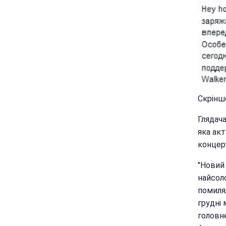
Скріншо
Глядача
яка ак
концерт
"Новий
найсоло
помилял
грудні 
головн