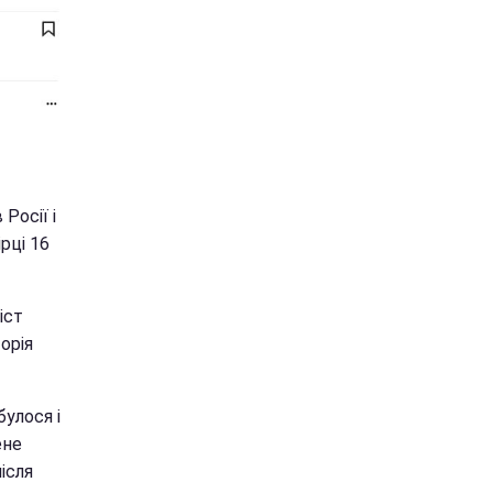
Росії і
ірці 16
іст
орія
булося і
ене
ісля