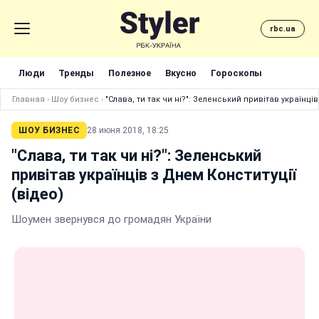
rbc.ua
Люди
Тренды
Полезное
Вкусно
Гороскопы
Главная
›
Шоу бизнес
›
"Слава, ти так чи ні?": Зеленський привітав українців
ШОУ БИЗНЕС
28 июня 2018, 18:25
"Слава, ти так чи ні?": Зеленський
привітав українців з Днем Конституції
(відео)
Шоумен звернувся до громадян України