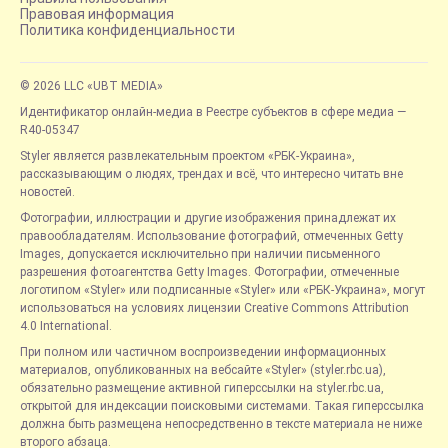
Правовая информация
Политика конфиденциальности
© 2026 LLC «UBT MEDIA»
Идентификатор онлайн-медиа в Реестре субъектов в сфере медиа —
R40-05347
Styler является развлекательным проектом «РБК-Украина»,
рассказывающим о людях, трендах и всё, что интересно читать вне
новостей.
Фотографии, иллюстрации и другие изображения принадлежат их
правообладателям. Использование фотографий, отмеченных Getty
Images, допускается исключительно при наличии письменного
разрешения фотоагентства Getty Images. Фотографии, отмеченные
логотипом «Styler» или подписанные «Styler» или «РБК-Украина», могут
использоваться на условиях лицензии Creative Commons Attribution
4.0 International.
При полном или частичном воспроизведении информационных
материалов, опубликованных на вебсайте «Styler» (styler.rbc.ua),
обязательно размещение активной гиперссылки на styler.rbc.ua,
открытой для индексации поисковыми системами. Такая гиперссылка
должна быть размещена непосредственно в тексте материала не ниже
второго абзаца.