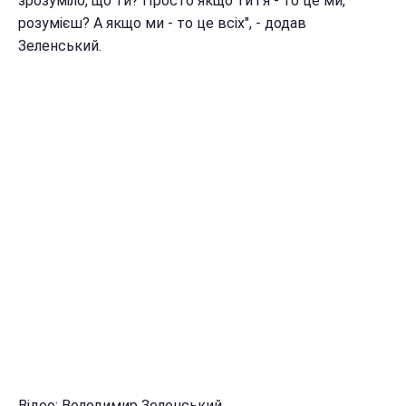
зрозуміло, що ти? Просто якщо ти і я - то це ми,
розумієш? А якщо ми - то це всіх", - додав
Зеленський.
Відео: Володимир Зеленський