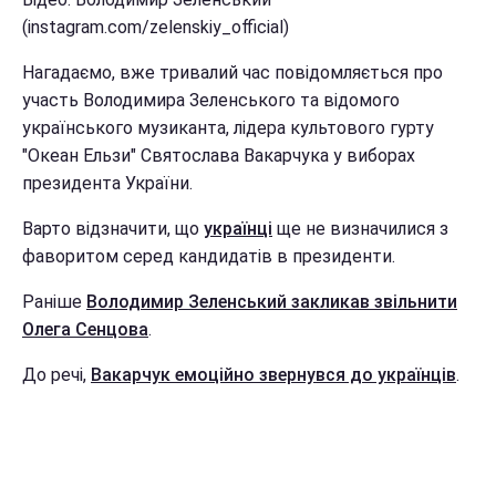
(instagram.com/zelenskiy_official)
Нагадаємо, вже тривалий час повідомляється про
участь Володимира Зеленського та відомого
українського музиканта, лідера культового гурту
"Океан Ельзи" Святослава Вакарчука у виборах
президента України.
Варто відзначити, що
українці
ще не визначилися з
фаворитом серед кандидатів в президенти.
Раніше
Володимир Зеленський закликав звільнити
Олега Сенцова
.
До речі,
Вакарчук емоційно звернувся до українців
.