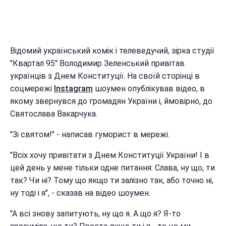
Відомий український комік і телеведучий, зірка студії
"Квартал 95" Володимир Зеленський привітав
українців з Днем Конституції. На своїй сторінці в
соцмережі
Instagram
шоумен опублікував відео, в
якому звернувся до громадян України і, ймовірно, до
Святослава Вакарчука.
"Зі святом!" - написав гуморист в мережі.
"Всіх хочу привітати з Днем Конституції України! І в
цей день у мене тільки одне питання: Слава, ну що, ти
так? Чи ні? Тому що якщо ти залізно так, або точно ні,
ну тоді і я", - сказав на відео шоумен.
"А всі знову запитують, ну що я. А що я? Я-то