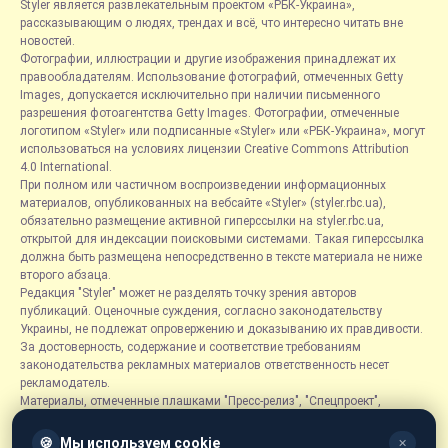
Styler является развлекательным проектом «РБК-Украина»,
рассказывающим о людях, трендах и всё, что интересно читать вне
новостей.
Фотографии, иллюстрации и другие изображения принадлежат их
правообладателям. Использование фотографий, отмеченных Getty
Images, допускается исключительно при наличии письменного
разрешения фотоагентства Getty Images. Фотографии, отмеченные
логотипом «Styler» или подписанные «Styler» или «РБК-Украина», могут
использоваться на условиях лицензии Creative Commons Attribution
4.0 International.
При полном или частичном воспроизведении информационных
материалов, опубликованных на вебсайте «Styler» (styler.rbc.ua),
обязательно размещение активной гиперссылки на styler.rbc.ua,
открытой для индексации поисковыми системами. Такая гиперссылка
должна быть размещена непосредственно в тексте материала не ниже
второго абзаца.
Редакция "Styler" может не разделять точку зрения авторов
публикаций. Оценочные суждения, согласно законодательству
Украины, не подлежат опровержению и доказыванию их правдивости.
За достоверность, содержание и соответствие требованиям
законодательства рекламных материалов ответственность несет
рекламодатель.
Материалы, отмеченные плашками "Пресс-релиз", "Спецпроект",
"Партнерский материал", "Promo", "Благотворительность" и "Резонанс",
размещаются на правах рекламы.
🍪
Мы используем cookie
✕