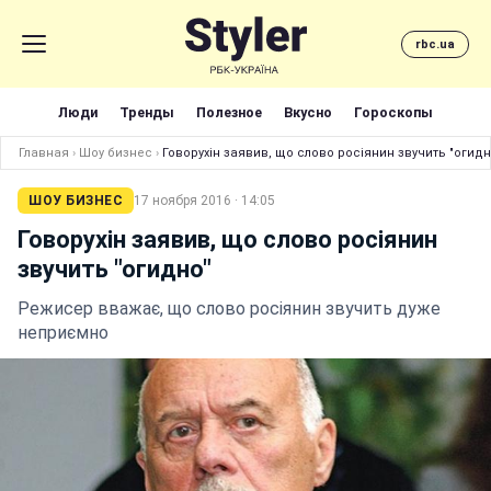
rbc.ua
Люди
Тренды
Полезное
Вкусно
Гороскопы
Главная
›
Шоу бизнес
›
Говорухін заявив, що слово росіянин звучить "огидн
ШОУ БИЗНЕС
17 ноября 2016 · 14:05
Говорухін заявив, що слово росіянин
звучить "огидно"
Режисер вважає, що слово росіянин звучить дуже
неприємно