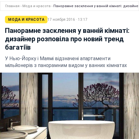
Главная
›
Мода и красота
›
Панорамне засклення у ванній кімнаті: дизайне
МОДА И КРАСОТА
17 ноября 2016 · 13:17
Панорамне засклення у ванній кімнаті:
дизайнер розповіла про новий тренд
багатіїв
У Нью-Йорку і Маямі відзначені апартаменти
мільйонерів з панорамним видом у ванних кімнатах