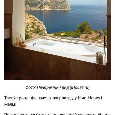
Фото: Панорамний вид (iHouzz.ru)
Такий тренд відзначено, наприклад, у Нью-Йорку і
Маямі.
Проте варто пам'ятати, що шикарний панорамний вид