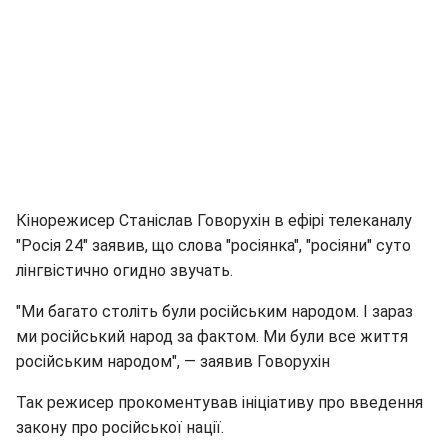
Кінорежисер Станіслав Говорухін в ефірі телеканалу
"Росія 24" заявив, що слова "росіянка", "росіяни" суто
лінгвістично огидно звучать.
"Ми багато століть були російським народом. І зараз
ми російський народ за фактом. Ми були все життя
російським народом", — заявив Говорухін
Так режисер прокоментував ініціативу про введення
закону про російської нації.