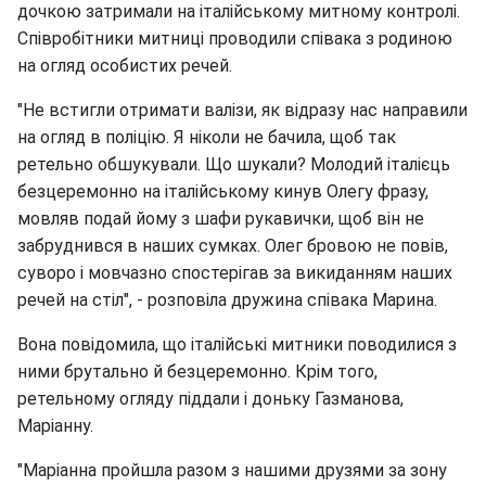
дочкою затримали на італійському митному контролі.
Співробітники митниці проводили співака з родиною
на огляд особистих речей.
"Не встигли отримати валізи, як відразу нас направили
на огляд в поліцію. Я ніколи не бачила, щоб так
ретельно обшукували. Що шукали? Молодий італієць
безцеремонно на італійському кинув Олегу фразу,
мовляв подай йому з шафи рукавички, щоб він не
забруднився в наших сумках. Олег бровою не повів,
суворо і мовчазно спостерігав за викиданням наших
речей на стіл", - розповіла дружина співака Марина.
Вона повідомила, що італійські митники поводилися з
ними брутально й безцеремонно. Крім того,
ретельному огляду піддали і доньку Газманова,
Маріанну.
"Маріанна пройшла разом з нашими друзями за зону