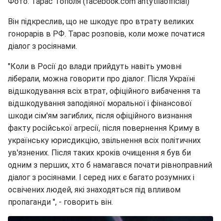
Фото: Тарас Тополя (facebook.com antytilaofficial)
Він підкреслив, що не шкодує про втрату великих
гонорарів в РФ. Тарас розповів, коли може початися
діалог з росіянами.
"Коли в Росії до влади прийдуть навіть умовні
ліберали, можна говорити про діалог. Після Україні
відшкодування всіх втрат, офіційного вибачення та
відшкодування заподіяної моральної і фінансової
шкоди сім'ям загиблих, після офіційного визнання
факту російської агресії, після повернення Криму в
українську юрисдикцію, звільнення всіх політичних
ув'язнених. Після таких кроків очищення я був би
одним з перших, хто б намагався почати рівноправний
діалог з росіянами. І серед них є багато розумних і
освічених людей, які знаходяться під впливом
пропаганди ", - говорить він.