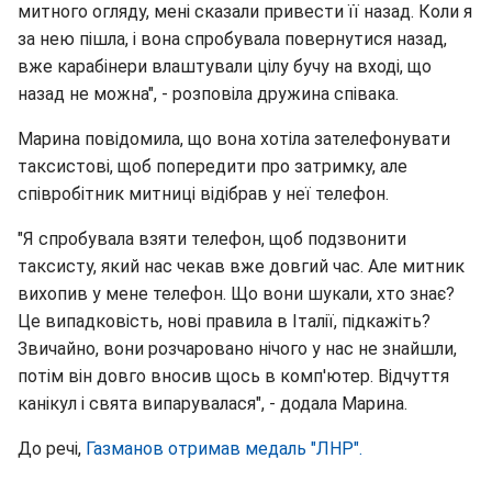
митного огляду, мені сказали привести її назад. Коли я
за нею пішла, і вона спробувала повернутися назад,
вже карабінери влаштували цілу бучу на вході, що
назад не можна", - розповіла дружина співака.
Марина повідомила, що вона хотіла зателефонувати
таксистові, щоб попередити про затримку, але
співробітник митниці відібрав у неї телефон.
"Я спробувала взяти телефон, щоб подзвонити
таксисту, який нас чекав вже довгий час. Але митник
вихопив у мене телефон. Що вони шукали, хто знає?
Це випадковість, нові правила в Італії, підкажіть?
Звичайно, вони розчаровано нічого у нас не знайшли,
потім він довго вносив щось в комп'ютер. Відчуття
канікул і свята випарувалася", - додала Марина.
До речі,
Газманов отримав медаль "ЛНР".