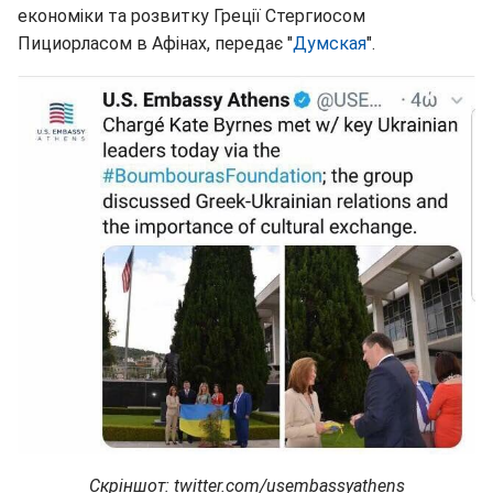
економіки та розвитку Греції Стергиосом
Пициорласом в Афінах, передає "
Думская
".
Скріншот: twitter.com/usembassyathens