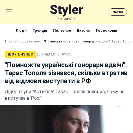
rbc.ua
Люди
Тренды
Полезное
Вкусно
Гороскопы
Главная
›
Шоу бизнес
›
"Помножте українські гонорари вдвічі": Тарас Топол
ШОУ БИЗНЕС
25 июня 2018 · 09:45
"Помножте українські гонорари вдвічі":
Тарас Тополя зізнався, скільки втратив
від відмови виступати в РФ
Лідер групи "Антитіла" Тарас Тополя пояснив, чому не
виступає в Росії