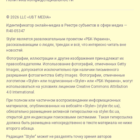
© 2026 LLC «UBT MEDIA»
Идентификатор онлайн-медиа в Реестре субъектов в сфере медиа —
R40-05347
Styler является развлекательным проектом «РБК-Украина»,
рассказывающим о людях, трендах и всё, что интересно читать вне
новостей.
Фотографии, иллюстрации и другие изображения принадлежат их
правообладателям. Использование фотографий, отмеченных Getty
Images, допускается исключительно при наличии письменного
разрешения фотоагентства Getty Images. Фотографии, отмеченные
логотипом «Styler» или подписанные «Styler» или «РБК-Украина», могут
использоваться на условиях лицензии Creative Commons Attribution
4.0 International.
При полном или частичном воспроизведении информационных
материалов, опубликованных на вебсайте «Styler» (styler.rbc.ua),
обязательно размещение активной гиперссылки на styler.rbc.ua,
открытой для индексации поисковыми системами. Такая гиперссылка
должна быть размещена непосредственно в тексте материала не ниже
второго абзаца.
Редакция "Styler" может не разделять точку зрения авторов