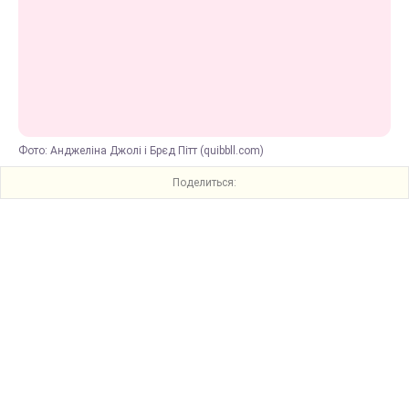
Фото: Анджеліна Джолі і Брєд Пітт (quibbll.com)
Поделиться: