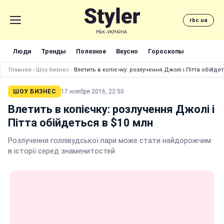
rbc.ua
Люди
Тренды
Полезное
Вкусно
Гороскопы
Главная
›
Шоу бизнес
›
Влетить в копієчку: розлучення Джолі і Пітта обійде
ШОУ БИЗНЕС
17 ноября 2016, 22:50
Влетить в копієчку: розлучення Джолі і
Пітта обійдеться в $10 млн
Розлучення голлівудської пари може стати найдорожчим
в історії серед знаменитостей