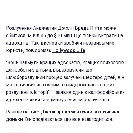
Розлучення Анджеліни Джолі і Бреда Пітта може
обійтися їм від $5 до $10 млн, і це тільки витрати на
адвокатів. Такі висновки зробили независымие
юристи, повідомляє
Hollywood Life
.
"Вони наймуть кращих адвокатів, кращих психологів
для роботи з дітьми, і, враховуючи, що
шлюборозлучний процес залучені шестеро дітей, він
може виявитися одним з найдорожчих зіркових
розлучень в історії", – заявив один з каліфорнійських
адвокатів який спеціалізується на розлучення.
Раніше
батько Джолі прокоментував розлучення
доньки
. Він сподівається ,що все налагодиться.