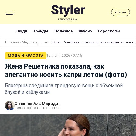
rbc.ua
Люди
Тренды
Полезное
Вкусно
Гороскопы
Главная
›
Мода и красота
›
Жена Решетника показала, как элегантно носит
МОДА И КРАСОТА
15 июня 2026 · 07:15
Жена Решетника показала, как
элегантно носить капри летом (фото)
Блогерша соединила трендовую вещь с объемной
блузой и каблуками
Сюзанна Аль Мариди
редактор ленты новостей