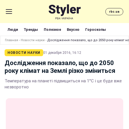
rbc.ua
Люди
Тренды
Полезное
Вкусно
Гороскопы
Главная
›
Новости науки
›
Дослідження показало, що до 2050 року клімат на
НОВОСТИ НАУКИ
01 декабря 2016, 16:12
Дослідження показало, що до 2050
року клімат на Землі різко зміниться
Температура на планеті підвищиться на 1°C і це буде вже
незворотно