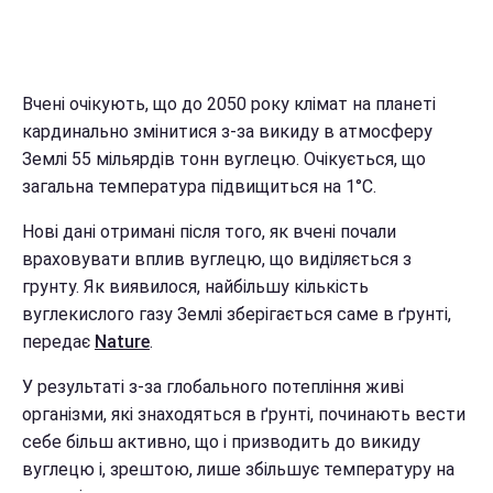
Вчені очікують, що до 2050 року клімат на планеті
кардинально змінитися з-за викиду в атмосферу
Землі 55 мільярдів тонн вуглецю. Очікується, що
загальна температура підвищиться на 1°C.
Нові дані отримані після того, як вчені почали
враховувати вплив вуглецю, що виділяється з
грунту. Як виявилося, найбільшу кількість
вуглекислого газу Землі зберігається саме в ґрунті,
передає
Nature
.
У результаті з-за глобального потепління живі
організми, які знаходяться в ґрунті, починають вести
себе більш активно, що і призводить до викиду
вуглецю і, зрештою, лише збільшує температуру на