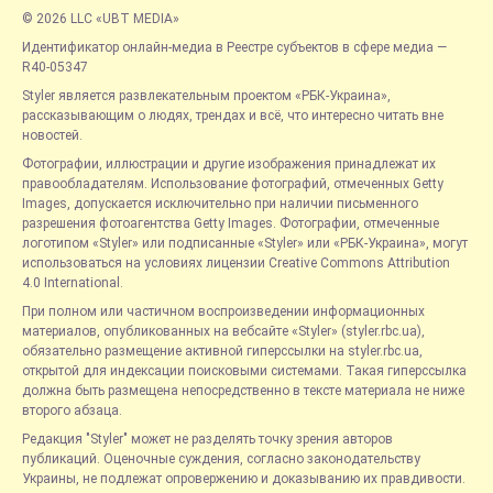
© 2026 LLC «UBT MEDIA»
Идентификатор онлайн-медиа в Реестре субъектов в сфере медиа —
R40-05347
Styler является развлекательным проектом «РБК-Украина»,
рассказывающим о людях, трендах и всё, что интересно читать вне
новостей.
Фотографии, иллюстрации и другие изображения принадлежат их
правообладателям. Использование фотографий, отмеченных Getty
Images, допускается исключительно при наличии письменного
разрешения фотоагентства Getty Images. Фотографии, отмеченные
логотипом «Styler» или подписанные «Styler» или «РБК-Украина», могут
использоваться на условиях лицензии Creative Commons Attribution
4.0 International.
При полном или частичном воспроизведении информационных
материалов, опубликованных на вебсайте «Styler» (styler.rbc.ua),
обязательно размещение активной гиперссылки на styler.rbc.ua,
открытой для индексации поисковыми системами. Такая гиперссылка
должна быть размещена непосредственно в тексте материала не ниже
второго абзаца.
Редакция "Styler" может не разделять точку зрения авторов
публикаций. Оценочные суждения, согласно законодательству
Украины, не подлежат опровержению и доказыванию их правдивости.