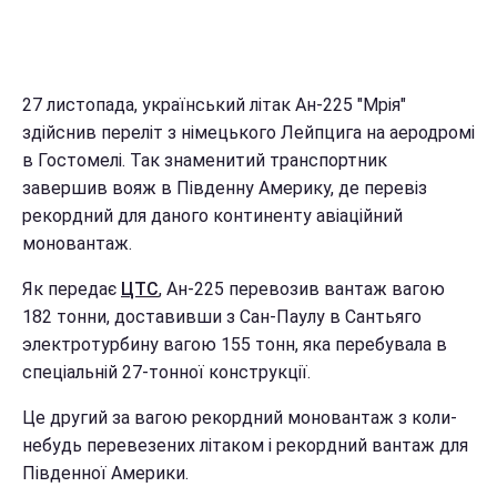
27 листопада, український літак Ан-225 "Мрія"
здійснив переліт з німецького Лейпцига на аеродромі
в Гостомелі. Так знаменитий транспортник
завершив вояж в Південну Америку, де перевіз
рекордний для даного континенту авіаційний
моновантаж.
Як передає
ЦТС
, Ан-225 перевозив вантаж вагою
182 тонни, доставивши з Сан-Паулу в Сантьяго
электротурбину вагою 155 тонн, яка перебувала в
спеціальній 27-тонної конструкції.
Це другий за вагою рекордний моновантаж з коли-
небудь перевезених літаком і рекордний вантаж для
Південної Америки.