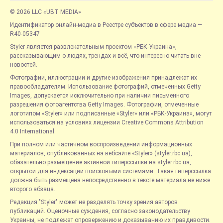
© 2026 LLC «UBT MEDIA»
Идентификатор онлайн-медиа в Реестре субъектов в сфере медиа —
R40-05347
Styler является развлекательным проектом «РБК-Украина»,
рассказывающим о людях, трендах и всё, что интересно читать вне
новостей.
Фотографии, иллюстрации и другие изображения принадлежат их
правообладателям. Использование фотографий, отмеченных Getty
Images, допускается исключительно при наличии письменного
разрешения фотоагентства Getty Images. Фотографии, отмеченные
логотипом «Styler» или подписанные «Styler» или «РБК-Украина», могут
использоваться на условиях лицензии Creative Commons Attribution
4.0 International.
При полном или частичном воспроизведении информационных
материалов, опубликованных на вебсайте «Styler» (styler.rbc.ua),
обязательно размещение активной гиперссылки на styler.rbc.ua,
открытой для индексации поисковыми системами. Такая гиперссылка
должна быть размещена непосредственно в тексте материала не ниже
второго абзаца.
Редакция "Styler" может не разделять точку зрения авторов
публикаций. Оценочные суждения, согласно законодательству
Украины, не подлежат опровержению и доказыванию их правдивости.