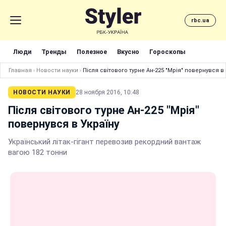
rbc.ua
Люди
Тренды
Полезное
Вкусно
Гороскопы
Главная
›
Новости науки
›
Після світового турне Ан-225 "Мрія" повернувся в 
НОВОСТИ НАУКИ
28 ноября 2016, 10:48
Після світового турне Ан-225 "Мрія"
повернувся в Україну
Український літак-гігант перевозив рекордний вантаж
вагою 182 тонни