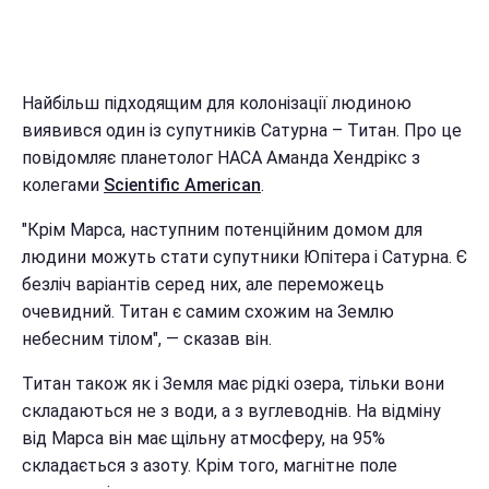
Найбільш підходящим для колонізації людиною
виявився один із супутників Сатурна – Титан. Про це
повідомляє планетолог НАСА Аманда Хендрікс з
колегами
Scientific American
.
"Крім Марса, наступним потенційним домом для
людини можуть стати супутники Юпітера і Сатурна. Є
безліч варіантів серед них, але переможець
очевидний. Титан є самим схожим на Землю
небесним тілом", — сказав він.
Титан також як і Земля має рідкі озера, тільки вони
складаються не з води, а з вуглеводнів. На відміну
від Марса він має щільну атмосферу, на 95%
складається з азоту. Крім того, магнітне поле