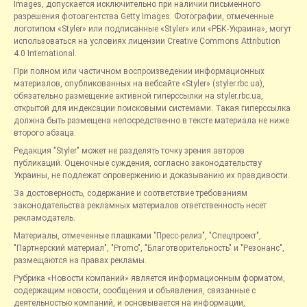
Images, допускается исключительно при наличии письменного
разрешения фотоагентства Getty Images. Фотографии, отмеченные
логотипом «Styler» или подписанные «Styler» или «РБК-Украина», могут
использоваться на условиях лицензии Creative Commons Attribution
4.0 International.
При полном или частичном воспроизведении информационных
материалов, опубликованных на вебсайте «Styler» (styler.rbc.ua),
обязательно размещение активной гиперссылки на styler.rbc.ua,
открытой для индексации поисковыми системами. Такая гиперссылка
должна быть размещена непосредственно в тексте материала не ниже
второго абзаца.
Редакция "Styler" может не разделять точку зрения авторов
публикаций. Оценочные суждения, согласно законодательству
Украины, не подлежат опровержению и доказыванию их правдивости.
За достоверность, содержание и соответствие требованиям
законодательства рекламных материалов ответственность несет
рекламодатель.
Материалы, отмеченные плашками "Пресс-релиз", "Спецпроект",
"Партнерский материал", "Promo", "Благотворительность" и "Резонанс",
размещаются на правах рекламы.
Рубрика «Новости компаний» является информационным форматом,
содержащим новости, сообщения и объявления, связанные с
деятельностью компаний, и основывается на информации,