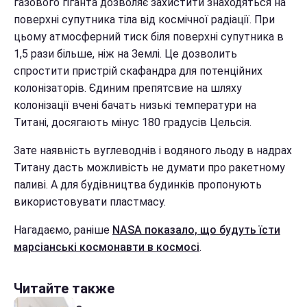
газового гіганта дозволяє захистити знаходяться на
поверхні супутника тіла від космічної радіації. При
цьому атмосферний тиск біля поверхні супутника в
1,5 рази більше, ніж на Землі. Це дозволить
спростити пристрій скафандра для потенційних
колонізаторів. Єдиним препятсвие на шляху
колонізації вчені бачать низькі температури на
Титані, досягають мінус 180 градусів Цельсія.
Зате наявність вуглеводнів і водяного льоду в надрах
Титану дасть можливість не думати про ракетному
паливі. А для будівництва будинків пропонують
використовувати пластмасу.
Нагадаємо, раніше
NASA показало, що будуть їсти
марсіанські космонавти в космосі
.
Читайте также