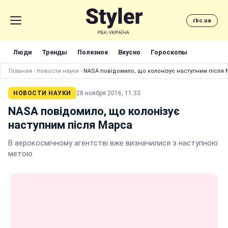
rbc.ua
Люди
Тренды
Полезное
Вкусно
Гороскопы
Главная
›
Новости науки
›
NASA повідомило, що колонізує наступним після
НОВОСТИ НАУКИ
28 ноября 2016, 11:33
NASA повідомило, що колонізує
наступним після Марса
В аерокосмічному агентстві вже визначилися з наступною
метою