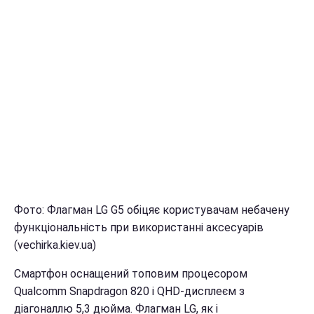
Фото: Флагман LG G5 обіцяє користувачам небачену
функціональність при використанні аксесуарів
(vechirka.kiev.ua)
Смартфон оснащений топовим процесором
Qualcomm Snapdragon 820 і QHD-дисплеєм з
діагоналлю 5,3 дюйма. Флагман LG, як і