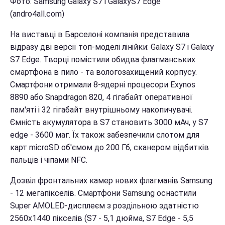
Фото: Samsung Galaxy S7 і GalaxyS7 Edge
(andro4all.com)
На виставці в Барселоні компанія представила
відразу дві версії топ-моделі лінійки: Galaxy S7 і Galaxy
S7 Edge. Творці помістили обидва
флагманських
смартфона в пило - та вологозахищений корпусу.
Смартфони отримали 8-ядерні процесори Exynos
8890 або Snapdragon 820, 4 гігабайт оперативної
пам'яті і 32 гігабайт внутрішньому накопичувачі.
Ємність акумулятора в S7 становить 3000 мАч, у S7
edge - 3600 маг. Їх також забезпечили слотом для
карт microSD об'ємом до 200 Гб, сканером відбитків
пальців і чіпами NFC.
Дозвіл фронтальних камер нових флагманів Samsung
- 12 мегапікселів.
Смартфони Samsung оснастили
Super AMOLED-дисплеєм з роздільною здатністю
2560х1440 пікселів (S7 - 5,1 дюйма, S7 Edge - 5,5