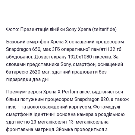
Фото: Презентація лінійки Sony Xperia (teltarif.de)
Базовий смартфон Xperia X оснащений процесором
Snapdragon 650, має 3Гб оперативної пам'яті і 32 гб
вбудованої. Дозвіл екрану 1920х1080 пікселів. За
словами представника Sony, смартфон, оснащений
батареєю 2620 маг, здатний працювати без
підзарядки два дні.
Преміум-версія Xperia X Performance, відрізняється
більш потужним процесором Snapdragon 820, а також
пило - та вологозахищений корпусом. Фотомодулі
смартфонів ідентичні: основна камера з роздільною
здатністю 23 мегапікселя і 13-мегапіксельна
фронтальна матриця. Зйомка проводиться з