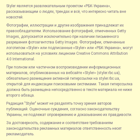
Styler является развлекательным проектом «РБК-Украина»,
рассказывающим о людях, трендах и всё, что интересно читать вне
новостей.
Фотографии, иллюстрации и другие изображения принадлежат их
правообладателям. Использование фотографий, отмеченных Getty
Images, допускается исключительно при наличии письменного
разрешения фотоагентства Getty Images. Фотографии, отмеченные
логотипом «Styler» или подписанные «Styler» или «РБК-Украина», могут
использоваться на условиях лицензии Creative Commons Attribution
4.0 International.
При полном или частичном воспроизведении информационных
материалов, опубликованных на вебсайте «Styler» (styler.rbc.ua),
обязательно размещение активной гиперссылки на styler.rbc.ua,
открытой для индексации поисковыми системами. Такая гиперссылка
должна быть размещена непосредственно в тексте материала не ниже
второго абзаца.
Редакция "Styler" может не разделять точку зрения авторов
публикаций. Оценочные суждения, согласно законодательству
Украины, не подлежат опровержению и доказыванию их правдивости.
За достоверность, содержание и соответствие требованиям
законодательства рекламных материалов ответственность несет
рекламодатель.