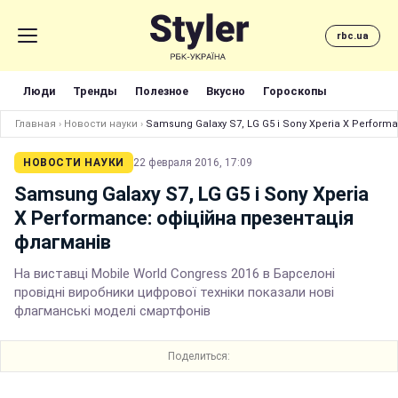
rbc.ua
Люди
Тренды
Полезное
Вкусно
Гороскопы
Главная
›
Новости науки
›
Samsung Galaxy S7, LG G5 і Sony Xperia X Perform
НОВОСТИ НАУКИ
22 февраля 2016, 17:09
Samsung Galaxy S7, LG G5 і Sony Xperia
X Performance: офіційна презентація
флагманів
На виставці Mobile World Congress 2016 в Барселоні
провідні виробники цифрової техніки показали нові
флагманські моделі смартфонів
Поделиться: