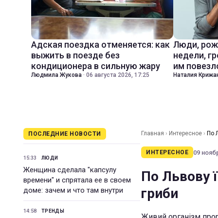
Адская поездка отменяется: как
Люди, рож
выжить в поезде без
недели, гр
кондиционера в сильную жару
им повезл
Людмила Жукова
·
06 августа 2026, 17:25
Наталия Крижа
Главная
›
Интересное
›
По 
ПОСЛЕДНИЕ НОВОСТИ
09 ноябр
ИНТЕРЕСНОЕ
15:33
ЛЮДИ
Женщина сделала "капсулу
По Львову ї
времени" и спрятала ее в своем
гриби
доме: зачем и что там внутри
14:58
ТРЕНДЫ
Живий організм прор