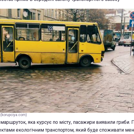
(korupciya.com)
 маршруток, яка курсує по місту, пасажири виявили гриби. 
ектами екологічним транспортом, який буде споживати менш