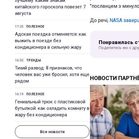
лучшему: каким знакам
"посланцем з минулог
китайского гороскопа повезет 7
августа
До речі,
NASA заверш
17:25
ПОЛЕЗНОЕ
Адская поездка отменяется: как
выжить в поезде без
Понравилась с
кондиционера в сильную жару
Поделитесь ею с др
16:55
ТРЕНДЫ
Тихий развод: 8 признаков, что
человек вас уже бросил, хотя еще
рядом
16:19
ПОЛЕЗНОЕ
Гениальный трюк с пластиковой
бутылкой: как охладить комнату в
жару без кондиционера
Все новости