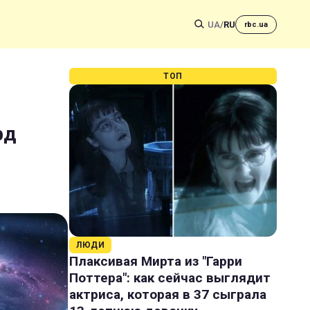
UA
/
RU
rbc.ua
ТОП
рд
ЛЮДИ
Плаксивая Мирта из "Гарри
Поттера": как сейчас выглядит
актриса, которая в 37 сыграла