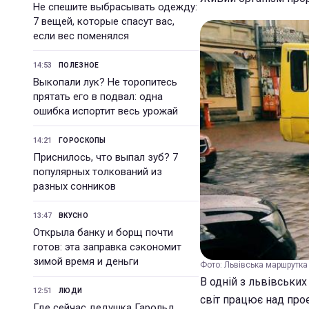
Не спешите выбрасывать одежду:
7 вещей, которые спасут вас,
если вес поменялся
14:53
ПОЛЕЗНОЕ
Выкопали лук? Не торопитесь
прятать его в подвал: одна
ошибка испортит весь урожай
14:21
ГОРОСКОПЫ
Приснилось, что выпал зуб? 7
популярных толкований из
разных сонников
13:47
ВКУСНО
Открыла банку и борщ почти
готов: эта заправка сэкономит
зимой время и деньги
Фото: Львівська маршрутка 
В одній з львівських
12:51
ЛЮДИ
світ працює над про
Где сейчас дедушка Гарольд,