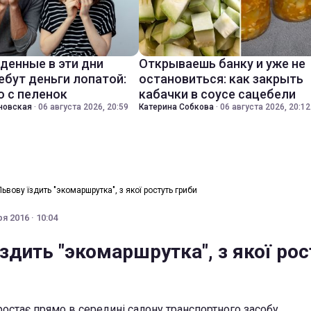
денные в эти дни
Открываешь банку и уже не
ебут деньги лопатой:
остановиться: как закрыть
о с пеленок
кабачки в соусе сацебели
новская
·
06 августа 2026, 20:59
Катерина Собкова
·
06 августа 2026, 20:12
Львову їздить "экомаршрутка", з якої ростуть гриби
я 2016 · 10:04
здить "экомаршрутка", з якої рос
остає прямо в середині салону транспортного засобу