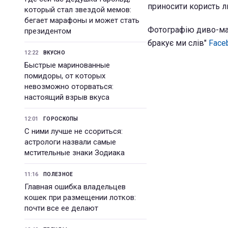
приносити користь лю
который стал звездой мемов:
бегает марафоны и может стать
Фотографію диво-мар
президентом
бракує ми слів"
Face
12:22
ВКУСНО
Быстрые маринованные
помидоры, от которых
невозможно оторваться:
настоящий взрыв вкуса
12:01
ГОРОСКОПЫ
С ними лучше не ссориться:
астрологи назвали самые
мстительные знаки Зодиака
11:16
ПОЛЕЗНОЕ
Главная ошибка владельцев
кошек при размещении лотков:
почти все ее делают