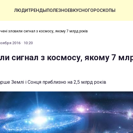
ЛЮДИ
ТРЕНДЫ
ПОЛЕЗНОЕ
ВКУСНО
ГОРОСКОПЫ
чені зловили сигнал з космосу, якому 7 млрд років
оября 2016 · 10:20
ли сигнал з космосу, якому 7 мл
арше Землі і Сонця приблизно на 2,5 млрд років