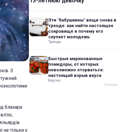
13-летнюю девочку
Эти "бабушкины" вещи снова в
тренде: как найти настоящее
сокровище и почему его
скупает молодежь
Тренды
Быстрые маринованные
помидоры, от которых
невозможно оторваться:
ків. З
настоящий взрыв вкуса
отужний
Вкусно
 розколотими
ід блазара
вітло,
мільярдів
л не тільки є