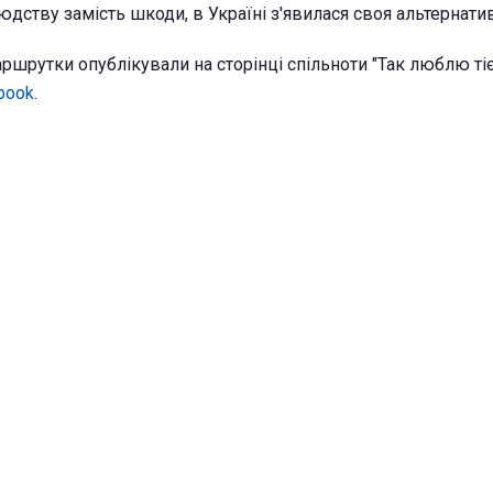
дству замість шкоди, в Україні з'явилася своя альтернатив
шрутки опублікували на сторінці спільноти "Так люблю тіє
book
.