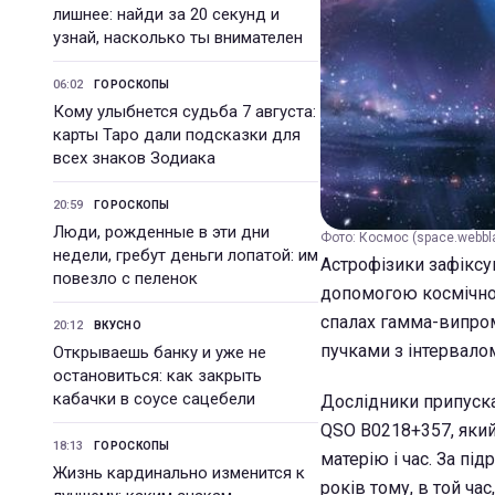
лишнее: найди за 20 секунд и
узнай, насколько ты внимателен
06:02
ГОРОСКОПЫ
Кому улыбнется судьба 7 августа:
карты Таро дали подсказки для
всех знаков Зодиака
20:59
ГОРОСКОПЫ
Люди, рожденные в эти дни
Фото: Космос (space.webbl
недели, гребут деньги лопатой: им
Астрофізики зафіксув
повезло с пеленок
допомогою космічної
спалах гамма-випром
20:12
ВКУСНО
пучками з інтервалом
Открываешь банку и уже не
остановиться: как закрыть
кабачки в соусе сацебели
Дослідники припуска
QSO B0218+357, який
18:13
ГОРОСКОПЫ
матерію і час. За пі
Жизнь кардинально изменится к
років тому, в той час