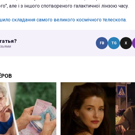
о", але і з іншого спотвореного галактичної лінзою часу.
ило складання самого великого космічного телескопа
.
татья?
FB
TG
X
узьями