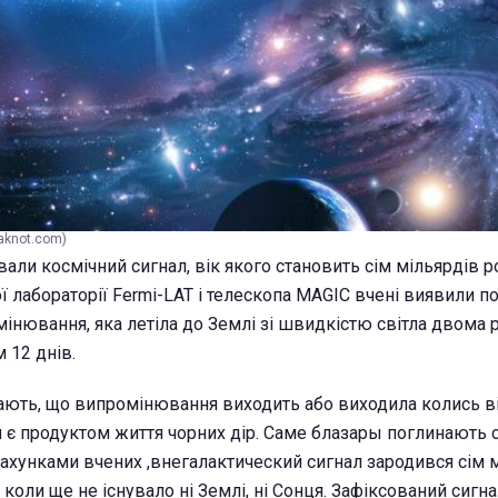
aknot.com)
али космічний сигнал, вік якого становить сім мільярдів ро
 лабораторії Fermi-LAT і телескопа MAGIC вчені виявили п
інювання, яка летіла до Землі зі швидкістю світла двома
 12 днів.
ють, що випромінювання виходить або виходила колись в
 є продуктом життя чорних дір. Саме блазары поглинають с
драхунками вчених ,внегалактический сигнал зародився сім 
, коли ще не існувало ні Землі, ні Сонця. Зафіксований сигна