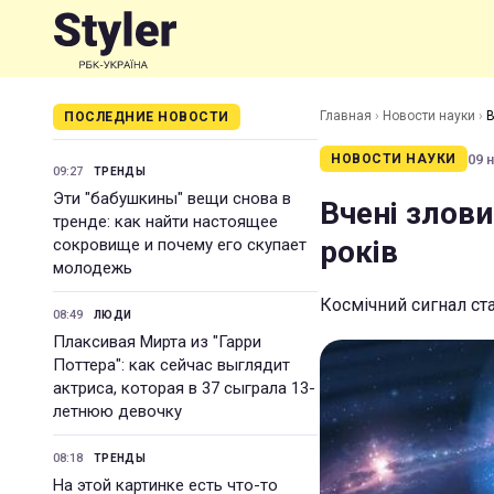
Главная
›
Новости науки
›
В
ПОСЛЕДНИЕ НОВОСТИ
09 н
НОВОСТИ НАУКИ
09:27
ТРЕНДЫ
Эти "бабушкины" вещи снова в
Вчені злови
тренде: как найти настоящее
років
сокровище и почему его скупает
молодежь
Космічний сигнал ст
08:49
ЛЮДИ
Плаксивая Мирта из "Гарри
Поттера": как сейчас выглядит
актриса, которая в 37 сыграла 13-
летнюю девочку
08:18
ТРЕНДЫ
На этой картинке есть что-то