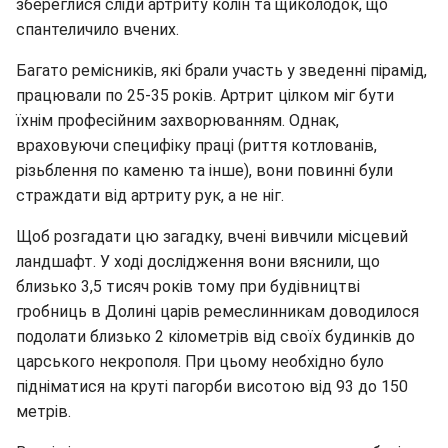
збереглися сліди артриту колін та щиколодок, що
спантеличило вчених.
Багато ремісників, які брали участь у зведенні пірамід,
працювали по 25-35 років. Артрит цілком міг бути
їхнім професійним захворюванням. Однак,
враховуючи специфіку праці (риття котлованів,
різьблення по каменю та інше), вони повинні були
страждати від артриту рук, а не ніг.
Щоб розгадати цю загадку, вчені вивчили місцевий
ландшафт. У ході дослідження вони вяснили, що
близько 3,5 тисяч років тому при будівництві
гробниць в Долині царів ремеслинникам доводилося
подолати близько 2 кілометрів від своїх будинків до
царського некрополя. При цьому необхідно було
підніматися на круті пагорби висотою від 93 до 150
метрів.