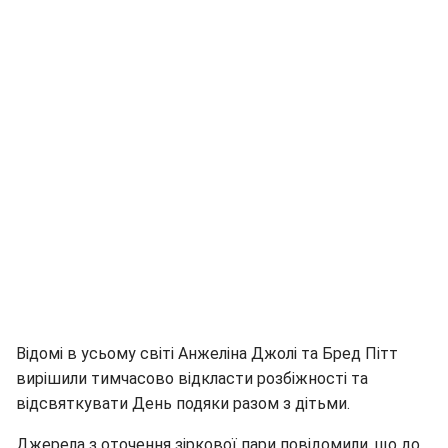
Відомі в усьому світі Анжеліна Джолі та Бред Пітт
вирішили тимчасово відкласти розбіжності та
відсвяткувати День подяки разом з дітьми.
Джерела з оточення зіркової пари повідомили, що до