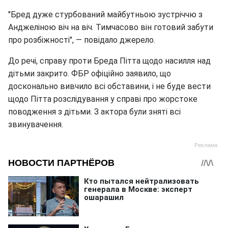
"Бред дуже стурбований майбутньою зустріччю з
Анджеліною віч на віч. Тимчасово він готовий забути
про розбіжності", — повідало джерело.
До речі, справу проти Бреда Пітта щодо насилля над
дітьми закрито. ФБР офіційно заявило, що
досконально вивчило всі обставини, і не буде вести
щодо Пітта розслідування у справі про жорстоке
поводження з дітьми. З актора були зняті всі
звинувачення.