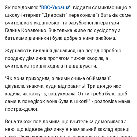
Як повідомляє "
BBC-Україна
", віддати семикласницю в
школу-інтернат "Дивосвіт" переконала її батьків саме
вчителька з української та зарубіжної літератури
Галина Коваленко. Вчителька живе по сусідству з
батьками дівчинки і була добре з ними знайома.
Журналісти видання дізналися, що перед спробою
продажу дівчинка протягом тижня хворіла, а
вчителька три дні ходила її відвідувати.
"Як вона приходила, з якими очима обіймала її,
цілувала, знаючи, куди відправить! Три дня до нас
ходила, як кажуть, зашукувала. От їй треба було, щоб
саме в понеділок вона була в школі!" - розповіла мама
постраждалої.
Вона також повідомила, що вчителька домовилася з
нею, що відвезе дівчинку в навчальний заклад вранці
сама. Після уроків вчителька залишила її на додаткове