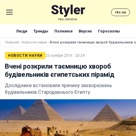
rbc.ua
Люди
Тренды
Полезное
Вкусно
Гороскопы
Главная
›
Новости науки
›
Вчені розкрили таємницю хвороб будівельників є
НОВОСТИ НАУКИ
23 ноября 2016 · 20:24
Вчені розкрили таємницю хвороб
будівельників єгипетських пірамід
Дослідники встановили причину захворювань
будівельників Стародавнього Єгипту