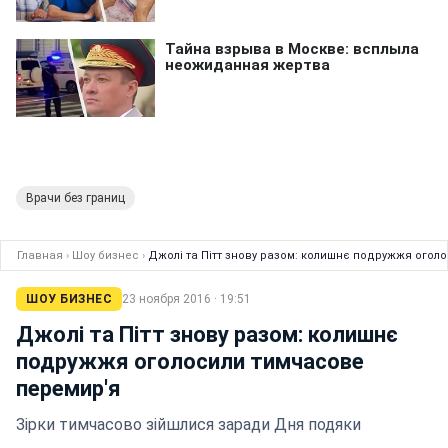
Врачи без границ
Главная
›
Шоу бизнес
›
Джолі та Пітт знову разом: колишнє подружжя огол
ШОУ БИЗНЕС
23 ноября 2016 · 19:51
Джолі та Пітт знову разом: колишнє
подружжя оголосили тимчасове
перемир'я
Зірки тимчасово зійшлися заради Дня подяки