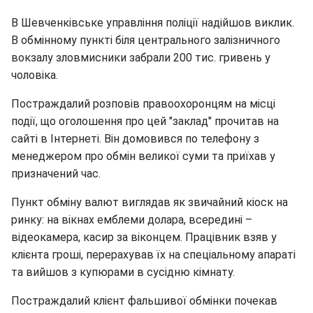
В Шевченківське управління поліції надійшов виклик.
В обмінному пункті біля центрального залізничного
вокзалу зловмисники забрали 200 тис. гривень у
чоловіка.
Постраждалий розповів правоохоронцям на місці
події, що оголошення про цей "заклад" прочитав на
сайті в Інтернеті. Він домовився по телефону з
менеджером про обмін великої суми та приїхав у
призначений час.
Пункт обміну валют виглядав як звичайний кіоск на
ринку: на вікнах емблеми долара, всередині –
відеокамера, касир за віконцем. Працівник взяв у
клієнта гроші, перерахував їх на спеціальному апараті
та вийшов з купюрами в сусідню кімнату.
Постраждалий клієнт фальшивої обмінки почекав