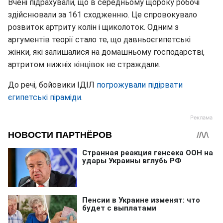
Вчені підрахували, що в середньому щороку робочі
здійснювали за 161 сходженню. Це спровокувало
розвиток артриту колін і щиколоток. Одним з
аргументів теорії стало те, що давньоєгипетські
жінки, які залишалися на домашньому господарстві,
артритом нижніх кінцівок не страждали.
До речі, бойовики ІДІЛ
погрожували підірвати
єгипетські піраміди
.