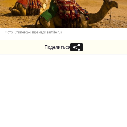
Фото: Єгипетські піраміди (artfile.ru)
Поделиться