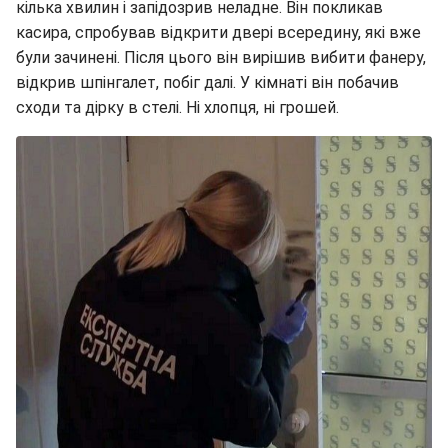
кілька хвилин і запідозрив неладне. Він покликав
касира, спробував відкрити двері всередину, які вже
були зачинені. Після цього він вирішив вибити фанеру,
відкрив шпінгалет, побіг далі. У кімнаті він побачив
сходи та дірку в стелі. Ні хлопця, ні грошей.