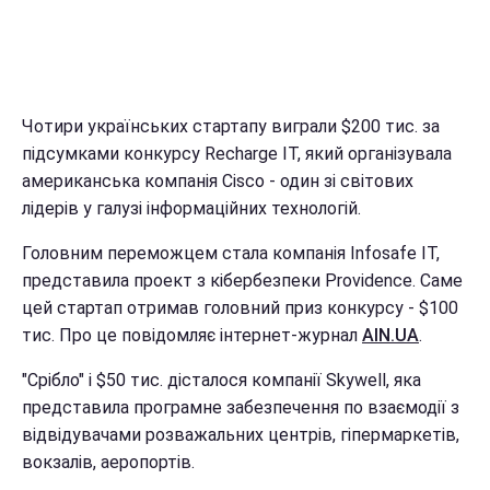
Чотири українських стартапу виграли $200 тис. за
підсумками конкурсу Recharge IT, який організувала
американська компанія Cisco - один зі світових
лідерів у галузі інформаційних технологій.
Головним переможцем стала компанія Infosafe IT,
представила проект з кібербезпеки Providence. Саме
цей стартап отримав головний приз конкурсу - $100
тис. Про це повідомляє інтернет-журнал
AIN.UA
.
"Срібло" і $50 тис. дісталося компанії Skywell, яка
представила програмне забезпечення по взаємодії з
відвідувачами розважальних центрів, гіпермаркетів,
вокзалів, аеропортів.