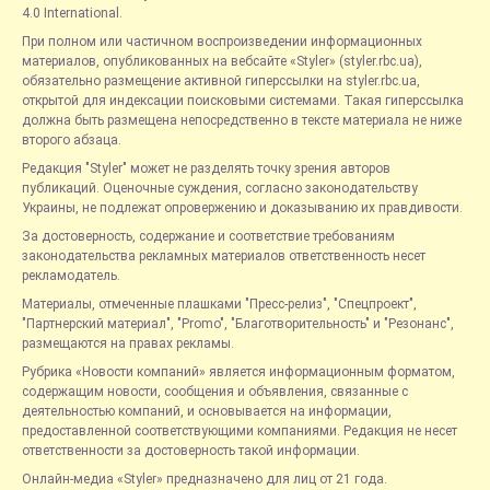
4.0 International.
При полном или частичном воспроизведении информационных
материалов, опубликованных на вебсайте «Styler» (styler.rbc.ua),
обязательно размещение активной гиперссылки на styler.rbc.ua,
открытой для индексации поисковыми системами. Такая гиперссылка
должна быть размещена непосредственно в тексте материала не ниже
второго абзаца.
Редакция "Styler" может не разделять точку зрения авторов
публикаций. Оценочные суждения, согласно законодательству
Украины, не подлежат опровержению и доказыванию их правдивости.
За достоверность, содержание и соответствие требованиям
законодательства рекламных материалов ответственность несет
рекламодатель.
Материалы, отмеченные плашками "Пресс-релиз", "Спецпроект",
"Партнерский материал", "Promo", "Благотворительность" и "Резонанс",
размещаются на правах рекламы.
Рубрика «Новости компаний» является информационным форматом,
содержащим новости, сообщения и объявления, связанные с
деятельностью компаний, и основывается на информации,
предоставленной соответствующими компаниями. Редакция не несет
ответственности за достоверность такой информации.
Онлайн-медиа «Styler» предназначено для лиц от 21 года.