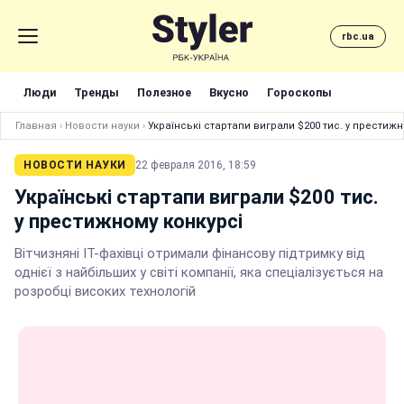
rbc.ua
Люди
Тренды
Полезное
Вкусно
Гороскопы
Главная
›
Новости науки
›
Українські стартапи виграли $200 тис. у престижн
НОВОСТИ НАУКИ
22 февраля 2016, 18:59
Українські стартапи виграли $200 тис.
у престижному конкурсі
Вітчизняні IT-фахівці отримали фінансову підтримку від
однієї з найбільших у світі компанії, яка спеціалізується на
розробці високих технологій