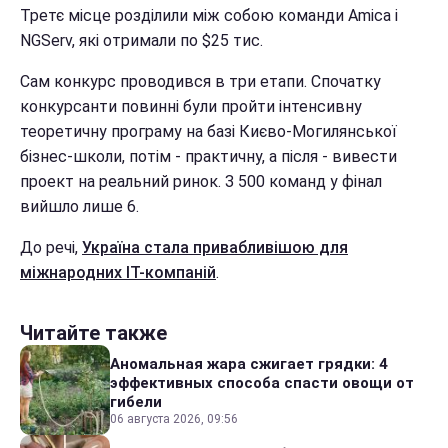
Третє місце розділили між собою команди Amica і
NGServ, які отримали по $25 тис.
Сам конкурс проводився в три етапи. Спочатку
конкурсанти повинні були пройти інтенсивну
теоретичну програму на базі Києво-Могилянської
бізнес-школи, потім - практичну, а після - вивести
проект на реальний ринок. З 500 команд у фінал
вийшло лише 6.
До речі,
Україна стала привабливішою для
міжнародних ІТ-компаній
.
Читайте также
Аномальная жара сжигает грядки: 4
эффективных способа спасти овощи от
гибели
06 августа 2026, 09:56