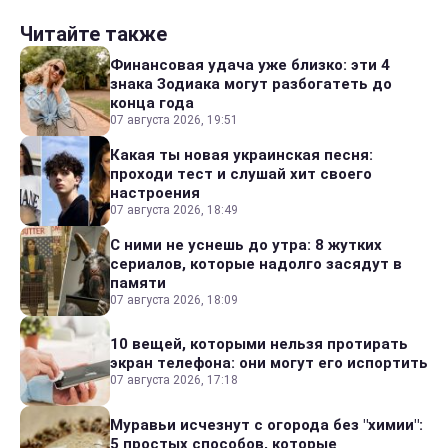
Читайте также
Финансовая удача уже близко: эти 4
знака Зодиака могут разбогатеть до
конца года
07 августа 2026, 19:51
Какая ты новая украинская песня:
проходи тест и слушай хит своего
настроения
07 августа 2026, 18:49
С ними не уснешь до утра: 8 жутких
сериалов, которые надолго засядут в
памяти
07 августа 2026, 18:09
10 вещей, которыми нельзя протирать
экран телефона: они могут его испортить
07 августа 2026, 17:18
Муравьи исчезнут с огорода без "химии":
5 простых способов, которые