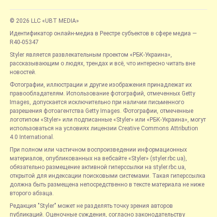
© 2026 LLC «UBT MEDIA»
Идентификатор онлайн-медиа в Реестре субъектов в сфере медиа —
R40-05347
Styler является развлекательным проектом «РБК-Украина»,
рассказывающим о людях, трендах и всё, что интересно читать вне
новостей.
Фотографии, иллюстрации и другие изображения принадлежат их
правообладателям. Использование фотографий, отмеченных Getty
Images, допускается исключительно при наличии письменного
разрешения фотоагентства Getty Images. Фотографии, отмеченные
логотипом «Styler» или подписанные «Styler» или «РБК-Украина», могут
использоваться на условиях лицензии Creative Commons Attribution
4.0 International.
При полном или частичном воспроизведении информационных
материалов, опубликованных на вебсайте «Styler» (styler.rbc.ua),
обязательно размещение активной гиперссылки на styler.rbc.ua,
открытой для индексации поисковыми системами. Такая гиперссылка
должна быть размещена непосредственно в тексте материала не ниже
второго абзаца.
Редакция "Styler" может не разделять точку зрения авторов
публикаций. Оценочные суждения, согласно законодательству