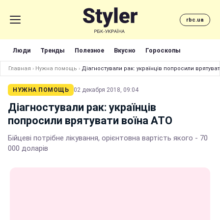
rbc.ua
Люди
Тренды
Полезное
Вкусно
Гороскопы
Главная
›
Нужна помощь
›
Діагностували рак: українців попросили врятуват
НУЖНА ПОМОЩЬ
02 декабря 2018, 09:04
Діагностували рак: українців
попросили врятувати воїна АТО
Бійцеві потрібне лікування, орієнтовна вартість якого - 70
000 доларів