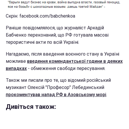
Скрін: facebook.com/babchenkoa
Раніше повідомлялося, що журналіст Аркадій
Бабченко переконаний, що РФ готувала масові
терористичні акти по всій Україні.
Нагадаємо, після введення воєнного стану в Україні
можливе
введення комендантської години в деяких
випадках
- обмеження свободи пересування.
Також ми писали про те, що відомий російський
музикант Олексій "Професор" Лебединський
прокоментував напад РФ в Азовському морі
.
Дивіться також: