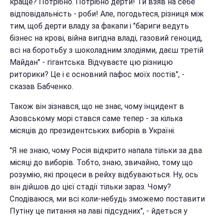
краще? Потрібно. Потрібно дерти! Ти взяв на себе
відповідальність - роби! Але, погодьтеся, різниця між
тим, щоб дерти владу за факапи і "бариги ведуть
бізнес на крові, війна вигідна владі, газовий геноцид,
всі на боротьбу з шоколадним злодіями, даєш третій
Майдан" - гігантська. Відчуваєте цю різницю
риторики? Це і є основний пафос моїх постів", -
сказав Бабченко.
Також він зізнався, що не знає, чому інцидент в
Азовському морі стався саме тепер - за кілька
місяців до президентських виборів в Україні.
"Я не знаю, чому Росія відкрито напала тільки за два
місяці до виборів. Тобто, знаю, звичайно, тому що
розумію, які процеси в рейху відбуваються. Ну, ось
він дійшов до цієї стадії тільки зараз. Чому?
Сподіваюся, ми всі коли-небудь зможемо поставити
Путіну це питання на лаві підсудних", - йдеться у