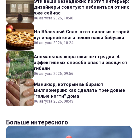
Эти вещи безнадежно портят интерьер:
дизайнеры советуют избавиться от них
уже сейчас
06 августа 2026, 10:40
На Яблочный Спас: этот пирог из старой
кулинарной книги пекли наши бабушки
06 августа 2026, 10:24
Аномальная жара сжигает грядки: 4
эффективных способа спасти овощи от
гибели
06 августа 2026, 09:56
Маникюр, который выбирают
миллионерши: как сделать трендовые
"голые ногти" дома
06 августа 2026, 08:43
Больше интересного