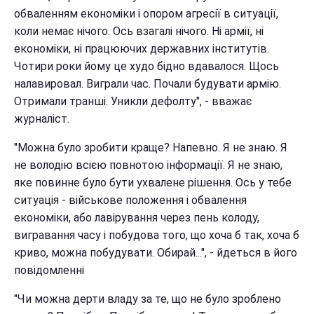
обваленням економіки і опором агресії в ситуації,
коли немає нічого. Ось взагалі нічого. Ні армії, ні
економіки, ні працюючих державних інститутів.
Чотири роки йому це худо бідно вдавалося. Щось
налавировал. Виграли час. Почали будувати армію.
Отримали транші. Уникли дефолту", - вважає
журналіст.
"Можна було зробити краще? Напевно. Я не знаю. Я
не володію всією повнотою інформації. Я не знаю,
яке повинне було бути ухвалене рішення. Ось у тебе
ситуація - військове положення і обвалення
економіки, або лавірування через пень колоду,
вигравання часу і побудова того, що хоча б так, хоча б
криво, можна побудувати. Обирай...", - йдеться в його
повідомленні
"Чи можна дерти владу за те, що не було зроблено