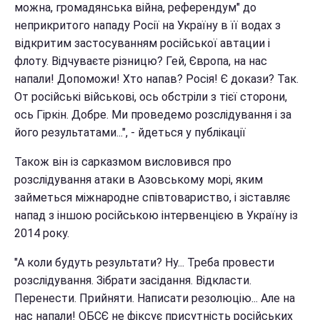
можна, громадянська війна, референдум" до
неприкритого нападу Росії на Україну в її водах з
відкритим застосуванням російської автации і
флоту. Відчуваєте різницю? Гей, Європа, на нас
напали! Допоможи! Хто напав? Росія! Є докази? Так.
От російські військові, ось обстріли з тієї сторони,
ось Гіркін. Добре. Ми проведемо розслідування і за
його результатами...", - йдеться у публікації
Також він із сарказмом висловився про
розслідування атаки в Азовському морі, яким
займеться міжнародне співтовариство, і зіставляє
напад з іншою російською інтервенцією в Україну із
2014 року.
"А коли будуть результати? Ну... Треба провести
розслідування. Зібрати засідання. Відкласти.
Перенести. Прийняти. Написати резолюцію... Але на
нас напали! ОБСЄ не фіксує присутність російських