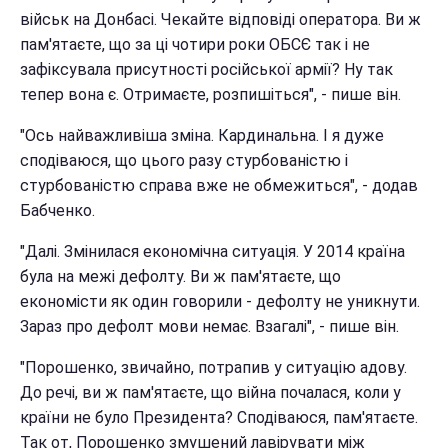
військ на Донбасі. Чекайте відповіді оператора. Ви ж
пам'ятаєте, що за ці чотири роки ОБСЄ так і не
зафіксувала присутності російської армії? Ну так
тепер вона є. Отримаєте, розпишіться", - пише він.
"Ось найважливіша зміна. Кардинальна. І я дуже
сподіваюся, що цього разу стурбованістю і
стурбованістю справа вже не обмежиться", - додав
Бабченко.
"Далі. Змінилася економічна ситуація. У 2014 країна
була на межі дефолту. Ви ж пам'ятаєте, що
економісти як один говорили - дефолту не уникнути.
Зараз про дефолт мови немає. Взагалі", - пише він.
"Порошенко, звичайно, потрапив у ситуацію адову.
До речі, ви ж пам'ятаєте, що війна почалася, коли у
країни не було Президента? Сподіваюся, пам'ятаєте.
Так от, Порошенко змушений лавірувати між