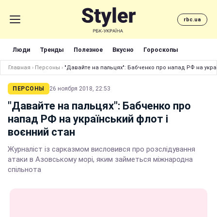
rbc.ua
Люди
Тренды
Полезное
Вкусно
Гороскопы
Главная
›
Персоны
›
"Давайте на пальцях": Бабченко про напад РФ на укра
ПЕРСОНЫ
26 ноября 2018, 22:53
"Давайте на пальцях": Бабченко про
напад РФ на український флот і
воєнний стан
Журналіст із сарказмом висловився про розслідування
атаки в Азовському морі, яким займеться міжнародна
спільнота