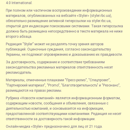
4.0 International.
При полном или частичном воспроизведении информационных
материалов, опубликованных на вебсайте «Styler» (styler.rbc.ua),
обязательно размещение активной гиперссылки на styler.rbc.ua,
открытой для индексации поисковыми системами. Такая гиперссылка
должна быть размещена непосредственно в тексте материала не ниже
второго абзаца.
Редакция "Styler" может не разделять точку зрения авторов
публикаций. Оценочные суждения, согласно законодательству
Украины, не подлежат опровержению и доказыванию их правдивости.
За достоверность, содержание и соответствие требованиям
законодательства рекламных материалов ответственность несет
рекламодатель.
Материалы, отмеченные плашками "Пресс-релиз", "Спецпроект",
"Партнерский материал", "Promo", "Благотворительность" и "Резонанс",
размещаются на правах рекламы.
Рубрика «Новости компаний» является информационным форматом,
содержащим новости, сообщения и объявления, связанные с
деятельностью компаний, и основывается на информации,
предоставленной соответствующими компаниями. Редакция не несет
ответственности за достоверность такой информации.
Онлайн-медиа «Styler» предназначено для лиц от 21 года.