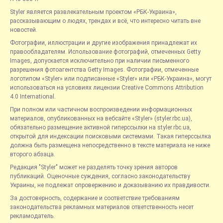
Styler является развлекательным проектом «РБК-Украина»,
рассказывающим о людях, трендах и всё, что интересно читать вне
новостей.
Фотографии, иллюстрации и другие изображения принадлежат их
правообладателям. Использование фотографий, отмеченных Getty
Images, допускается исключительно при наличии письменного
разрешения фотоагентства Getty Images. Фотографии, отмеченные
логотипом «Styler» или подписанные «Styler» или «РБК-Украина», могут
использоваться на условиях лицензии Creative Commons Attribution
4.0 International.
При полном или частичном воспроизведении информационных
материалов, опубликованных на вебсайте «Styler» (styler.rbc.ua),
обязательно размещение активной гиперссылки на styler.rbc.ua,
открытой для индексации поисковыми системами. Такая гиперссылка
должна быть размещена непосредственно в тексте материала не ниже
второго абзаца.
Редакция "Styler" может не разделять точку зрения авторов
публикаций. Оценочные суждения, согласно законодательству
Украины, не подлежат опровержению и доказыванию их правдивости.
За достоверность, содержание и соответствие требованиям
законодательства рекламных материалов ответственность несет
рекламодатель.