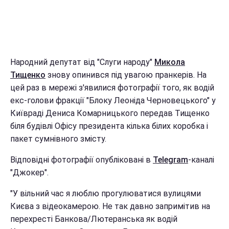
Народний депутат від "Слуги народу"
Микола
Тищенко
знову опинився під увагою пранкерів. На
цей раз в мережі з'явилися фотографії того, як водій
екс-голови фракції "Блоку Леоніда Черновецького" у
Київраді Дениса Комарницького передав Тищенко
біля будівлі Офісу президента кілька білих коробка і
пакет сумнівного змісту.
Відповідні фотографії опубліковані в
Telegram
-каналі
"Джокер".
"У вільний час я люблю прогулюватися вулицями
Києва з відеокамерою. Не так давно запримітив на
перехресті Банкова/Лютеранська як водій