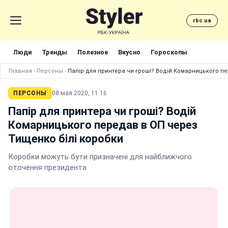
rbc.ua
Люди
Тренды
Полезное
Вкусно
Гороскопы
Главная
›
Персоны
›
Папір для принтера чи гроші? Водій Комарницького пе
ПЕРСОНЫ
08 мая 2020, 11:16
Папір для принтера чи гроші? Водій
Комарницького передав в ОП через
Тищенко білі коробки
Коробки можуть бути призначені для найближчого
оточення президента