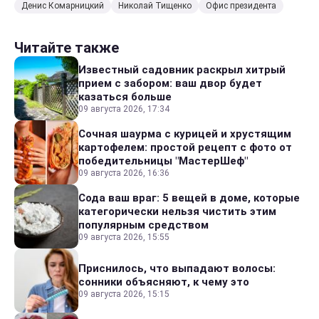
Денис Комарницкий
Николай Тищенко
Офис президента
Читайте также
Известный садовник раскрыл хитрый
прием с забором: ваш двор будет
казаться больше
09 августа 2026, 17:34
Сочная шаурма с курицей и хрустящим
картофелем: простой рецепт с фото от
победительницы "МастерШеф"
09 августа 2026, 16:36
Сода ваш враг: 5 вещей в доме, которые
категорически нельзя чистить этим
популярным средством
09 августа 2026, 15:55
Приснилось, что выпадают волосы:
сонники объясняют, к чему это
09 августа 2026, 15:15