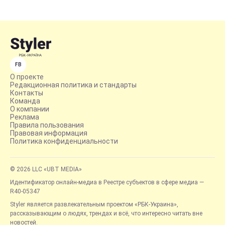
FB
О проекте
Редакционная политика и стандарты
Контакты
Команда
О компании
Реклама
Правила пользования
Правовая информация
Политика конфиденциальности
© 2026 LLC «UBT MEDIA»
Идентификатор онлайн-медиа в Реестре субъектов в сфере медиа —
R40-05347
Styler является развлекательным проектом «РБК-Украина»,
рассказывающим о людях, трендах и всё, что интересно читать вне
новостей.