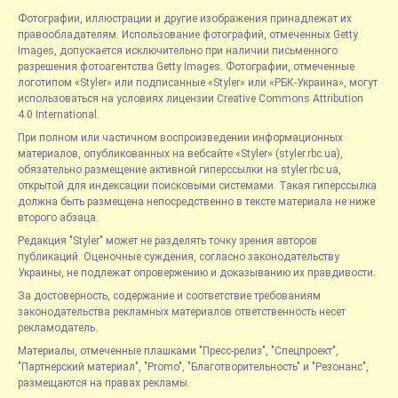
Фотографии, иллюстрации и другие изображения принадлежат их
правообладателям. Использование фотографий, отмеченных Getty
Images, допускается исключительно при наличии письменного
разрешения фотоагентства Getty Images. Фотографии, отмеченные
логотипом «Styler» или подписанные «Styler» или «РБК-Украина», могут
использоваться на условиях лицензии Creative Commons Attribution
4.0 International.
При полном или частичном воспроизведении информационных
материалов, опубликованных на вебсайте «Styler» (styler.rbc.ua),
обязательно размещение активной гиперссылки на styler.rbc.ua,
открытой для индексации поисковыми системами. Такая гиперссылка
должна быть размещена непосредственно в тексте материала не ниже
второго абзаца.
Редакция "Styler" может не разделять точку зрения авторов
публикаций. Оценочные суждения, согласно законодательству
Украины, не подлежат опровержению и доказыванию их правдивости.
За достоверность, содержание и соответствие требованиям
законодательства рекламных материалов ответственность несет
рекламодатель.
Материалы, отмеченные плашками "Пресс-релиз", "Спецпроект",
"Партнерский материал", "Promo", "Благотворительность" и "Резонанс",
размещаются на правах рекламы.