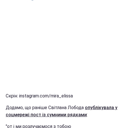
Скрін: instagram.com/mira_elissa
Додамо, що раніше Світлана Лобода
опублікувала у
соцмережі пост із сумними рядками
:
"от і ми розлучаємося з тобою