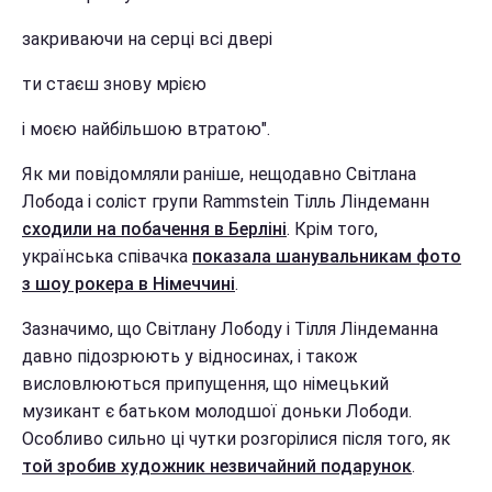
закриваючи на серці всі двері
ти стаєш знову мрією
і моєю найбільшою втратою".
Як ми повідомляли раніше, нещодавно Світлана
Лобода і соліст групи Rammstein Тілль Ліндеманн
сходили на побачення в Берліні
. Крім того,
українська співачка
показала шанувальникам фото
з шоу рокера в Німеччині
.
Зазначимо, що Світлану Лободу і Тілля Ліндеманна
давно підозрюють у відносинах, і також
висловлюються припущення, що німецький
музикант є батьком молодшої доньки Лободи.
Особливо сильно ці чутки розгорілися після того, як
той зробив художник незвичайний подарунок
.