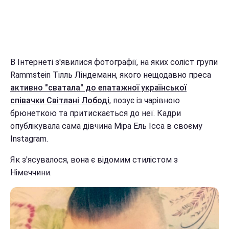
В Інтернеті з'явилися фотографії, на яких соліст групи
Rammstein Тілль Ліндеманн, якого нещодавно преса
активно "сватала" до епатажної української
співачки Світлані Лободі
, позує із чарівною
брюнеткою та притискається до неї. Кадри
опублікувала сама дівчина Міра Ель Ісса в своєму
Instagram.
Як з'ясувалося, вона є відомим стилістом з
Німеччини.