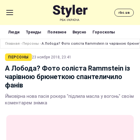
rbc.ua
Люди
Тренды
Полезное
Вкусно
Гороскопы
Главная
›
Персоны
›
А Лобода? Фото соліста Rammstein із чарівною брюне
ПЕРСОНЫ
23 ноября 2018, 23:41
А Лобода? Фото соліста Rammstein із
чарівною брюнеткою спантеличило
фанів
Ймовірна нова пасія рокера "підлила масла у вогонь" своїм
коментарем знімка