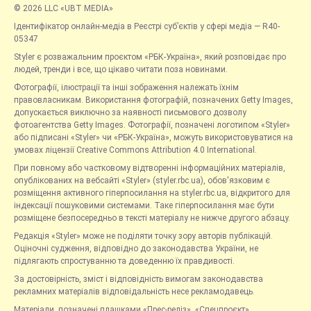
© 2026 LLC «UBT MEDIA»
Ідентифікатор онлайн-медіа в Реєстрі суб’єктів у сфері медіа — R40-
05347
Styler є розважальним проєктом «РБК-Україна», який розповідає про
людей, тренди і все, що цікаво читати поза новинами.
Фотографії, ілюстрації та інші зображення належать їхнім
правовласникам. Використання фотографій, позначених Getty Images,
допускається виключно за наявності письмового дозволу
фотоагентства Getty Images. Фотографії, позначені логотипом «Styler»
або підписані «Styler» чи «РБК-Україна», можуть використовуватися на
умовах ліцензії Creative Commons Attribution 4.0 International.
При повному або частковому відтворенні інформаційних матеріалів,
опублікованих на вебсайті «Styler» (styler.rbc.ua), обов'язковим є
розміщення активного гіперпосилання на styler.rbc.ua, відкритого для
індексації пошуковими системами. Таке гіперпосилання має бути
розміщене безпосередньо в тексті матеріалу не нижче другого абзацу.
Редакція «Styler» може не поділяти точку зору авторів публікацій.
Оціночні судження, відповідно до законодавства України, не
підлягають спростуванню та доведенню їх правдивості.
За достовірність, зміст і відповідність вимогам законодавства
рекламних матеріалів відповідальність несе рекламодавець.
Матеріали, позначені плашками «Прес-реліз», «Спецпроєкт»,