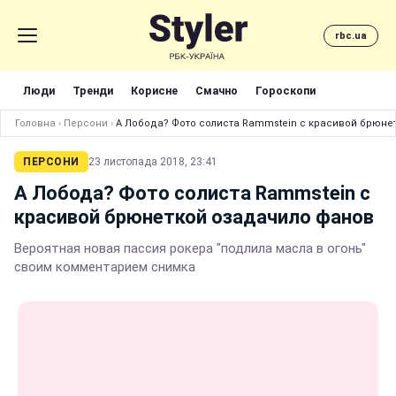
rbc.ua
Люди
Тренди
Корисне
Смачно
Гороскопи
Головна
›
Персони
›
А Лобода? Фото солиста Rammstein с красивой брюне
ПЕРСОНИ
23 листопада 2018, 23:41
А Лобода? Фото солиста Rammstein с
красивой брюнеткой озадачило фанов
Вероятная новая пассия рокера "подлила масла в огонь"
своим комментарием снимка