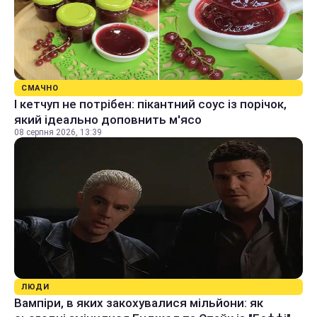
СМАЧНО
І кетчуп не потрібен: пікантний соус із порічок,
який ідеально доповнить м'ясо
08 серпня 2026, 13:39
ЛЮДИ
Вампіри, в яких закохувалися мільйони: як