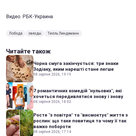
Видео: РБК-Украина
Лобода
звезды
Тилль Линдеманн
Читайте також
Чорна смуга закінчується: три знаки
Зодіаку, яким нарешті стане легше
08 серпня 2026, 19:19
7 романтичних комедій "нульових", які
хочеться передивлятися знову і знову
08 серпня 2026, 18:02
Росте "з повітря" та "висмоктує" життя з
рослин: що таке повитиця та чому її так
важко побороти
08 серпня 2026, 17:14