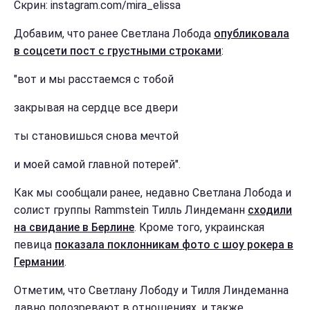
Скрин: instagram.com/mira_elissa
Добавим, что ранее Светлана Лобода
опубликовала
в соцсети пост с грустными строками
:
"вот и мы расстаемся с тобой
закрывая на сердце все двери
ты становишься снова мечтой
и моей самой главной потерей".
Как мы сообщали ранее, недавно Светлана Лобода и
солист группы Rammstein Тилль Линдеманн
сходили
на свидание в Берлине
. Кроме того, украинская
певица
показала поклонникам фото с шоу рокера в
Германии
.
Отметим, что Светлану Лободу и Тилля Линдеманна
давно подозревают в отношениях, и также