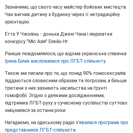
Зазначимо, що свого часу майстер бойових мистецтв
Чан вигнав дитину з будинку через її нетрадиційну
орієнтацію.
Етта У Чжолінь - донька Джекі Чана і лауреатки
конкурсу "Міс Азія" Елейн Нг.
Раніше повідомлялося, що відома українська співачка
Ірина Білик висловилася про ЛГБТ-спільноту
.
Також ми писали про те, що понад 90% гомосексуалів
піддаються словесним образам та погрозам, а більше
третини з них зазнають насильства на ґрунті
гомофобії. Згідно з деякими дослідженнями,
підтримка ЛГБТ-руху у сучасному суспільстві суттєво
зміцнилася за останні роки.
Нагадаємо, на одеському радіо
з'явилася програма про
представників ЛГБТ-спільноти
.