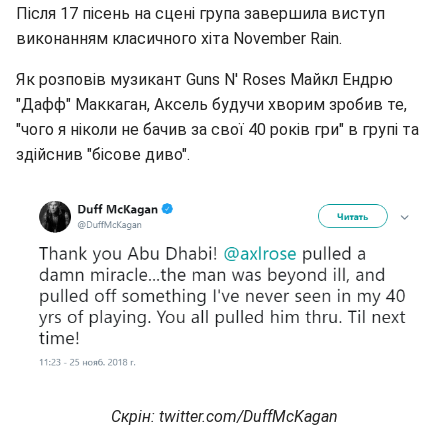
Після 17 пісень на сцені група завершила виступ
виконанням класичного хіта November Rain.
Як розповів музикант Guns N' Roses Майкл Ендрю
"Дафф" Маккаган, Аксель будучи хворим зробив те,
"чого я ніколи не бачив за свої 40 років гри" в групі та
здійснив "бісове диво".
Скрін: twitter.com/DuffMcKagan