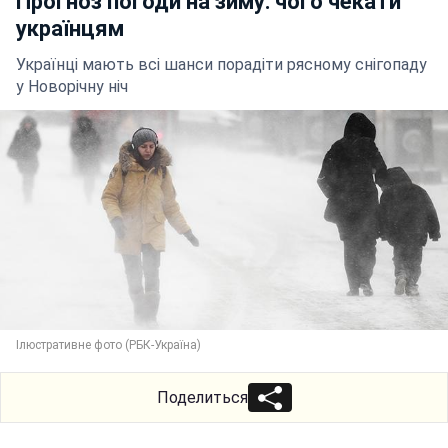
Прогноз погоди на зиму: чого чекати
українцям
Українці мають всі шанси порадіти рясному снігопаду
у Новорічну ніч
Ілюстративне фото (РБК-Україна)
Поделиться