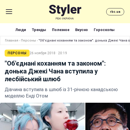
rbc.ua
Люди
Тренды
Полезное
Вкусно
Гороскопы
Главная
›
Персоны
›
"Об'єднані коханням та законом": донька Джекі Чана 
ПЕРСОНЫ
26 ноября 2018 · 20:19
"Об'єднані коханням та законом":
донька Джекі Чана вступила у
лесбійський шлюб
Дівчина вступила в шлюб із 31-річною канадською
моделлю Енді Отом