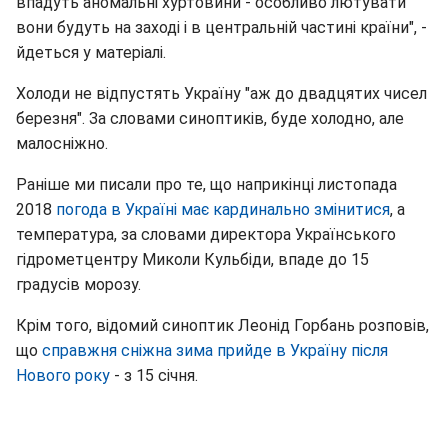
впадуть аномальні хуртовини - особливо лютувати
вони будуть на заході і в центральній частині країни", -
йдеться у матеріалі.
Холоди не відпустять Україну "аж до двадцятих чисел
березня". За словами синоптиків, буде холодно, але
малосніжно.
Раніше ми писали про те, що наприкінці листопада
2018
погода в Україні має кардинально змінитися
, а
температура, за словами директора Українського
гідрометцентру Миколи Кульбіди, впаде до 15
градусів морозу.
Крім того, відомий синоптик Леонід Горбань розповів,
що
справжня сніжна зима прийде в Україну після
Нового року
- з 15 січня.