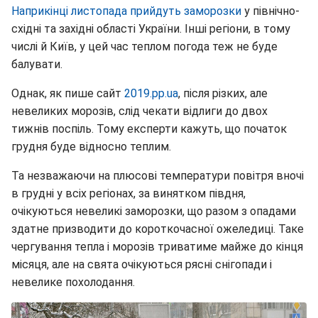
Наприкінці листопада прийдуть заморозки
у північно-
східні та західні області України. Інші регіони, в тому
числі й Київ, у цей час теплом погода теж не буде
балувати.
Однак, як пише сайт
2019.pp.ua
, після різких, але
невеликих морозів, слід чекати відлиги до двох
тижнів поспіль. Тому експерти кажуть, що початок
грудня буде відносно теплим.
Та незважаючи на плюсові температури повітря вночі
в грудні у всіх регіонах, за винятком півдня,
очікуються невеликі заморозки, що разом з опадами
здатне призводити до короткочасної ожеледиці. Таке
чергування тепла і морозів триватиме майже до кінця
місяця, але на свята очікуються рясні снігопади і
невелике похолодання.