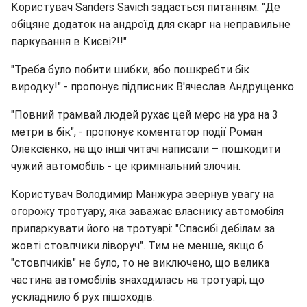
Користувач Sanders Savich задається питанням: "Де
обіцяне додаток на андроїд для скарг на неправильне
паркування в Києві?!!"
"Треба було побити шибки, або пошкребти бік
виродку!" - пропонує підписник В'ячеслав Андрущенко.
"Повний трамвай людей рухає цей мерс на ура на 3
метри в бік", - пропонує коментатор події Роман
Олексієнко, на що інші читачі написали – пошкодити
чужий автомобіль - це кримінальний злочин.
Користувач Володимир Манжура звернув увагу на
огорожу тротуару, яка заважає власнику автомобіля
припаркувати його на тротуарі: "Спасибі дебілам за
жовті стовпчики ліворуч". Тим не менше, якщо б
"стовпчиків" не було, то не виключено, що велика
частина автомобілів знаходилась на тротуарі, що
ускладнило б рух пішоходів.