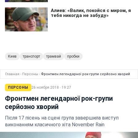
Киев
транспорт
трамвай
пробки
Главная
›
Персоны
›
Фронтмен легендарної рок-групи серйозно хворий
ПЕРСОНЫ
26 ноября 2018 · 19:27
Фронтмен легендарної рок-групи
серйозно хворий
Після 17 пісень на сцені група завершила виступ
виконанням класичного хіта November Rain