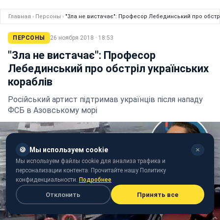
Главная
›
Персоны
›
"Зла не вистачає": Професор Лебединський про обстрі
ПЕРСОНЫ
26 ноября 2018 · 18:53
"Зла не вистачає": Професор
Лебединський про обстріл українських
кораблів
Російський артист підтримав українців після нападу
ФСБ в Азовському морі
🍪
Мы используем cookie
✕
Мы используем файлы cookie для анализа трафика и
персонализации контента. Прочитайте нашу Политику
конфиденциальности.
Подробнее
Отклонить
Принять все