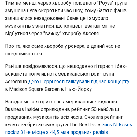
Тим не менш, через хворобу головного "Роуза" група
змушена була скоротити час шоу, тому багато фанів
залишилися незадоволені. Саме це і змусило
музикантів зізнатися, що концерт взагалі міг не
відбутися через "важку" хворобу Акселя.
Про те, яка саме хвороба у рокера, в даний час не
повідомляється.
Раніше повідомлялося, що нещодавно гітарист і бек-
вокаліста популярної американської рок-групи
Aerosmith
Джо Перрі госпіталізували під час концерту
в Madison Square Garden в Нью-Йорку.
Нагадаємо, авторитетне американське видання
Business Insider оприлюднив рейтинг 50 найбільш
продаваних музикантів всіх часів. Очолила рейтинг
культова британська група The Beatles, а
Guns N' Roses
посіли 31-е місце з 44,5 млн проданих релізів
.