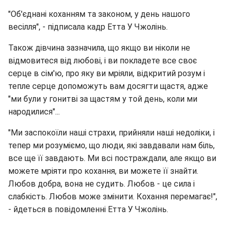
"Об'єднані коханням та законом, у день нашого
весілля", - підписала кадр Етта У Чжолінь.
Також дівчина зазначила, що якщо ви ніколи не
відмовитеся від любові, і ви покладете все своє
серце в сім'ю, про яку ви мріяли, відкритий розум і
тепле серце допоможуть вам досягти щастя, адже
"ми були у гонитві за щастям у той день, коли ми
народилися"...
"Ми заспокоїли наші страхи, прийняли наші недоліки, і
тепер ми розуміємо, що люди, які завдавали нам біль,
все ще її завдають. Ми всі постраждали, але якщо ви
можете мріяти про кохання, ви можете її знайти.
Любов добра, вона не судить. Любов - це сила і
слабкість. Любов може змінити. Кохання перемагає!",
- йдеться в повідомленні Етта У Чжолінь.