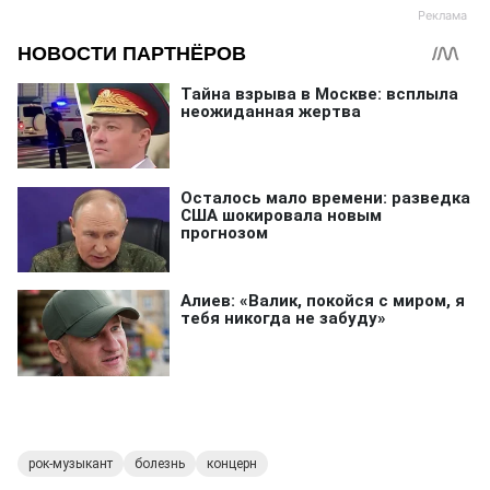
рок-музыкант
болезнь
концерн