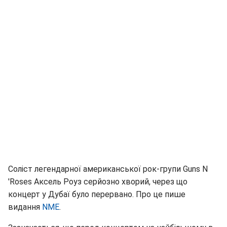
Соліст легендарної американської рок-групи Guns N
'Roses Аксель Роуз серйозно хворий, через що
концерт у Дубаї було перервано. Про це пише
видання
NME
.