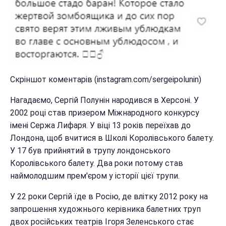
Скріншот коментарів (instagram.com/sergeipolunin)
Нагадаємо, Сергій Полунін народився в Херсоні. У
2002 році став призером Міжнародного конкурсу
імені Сержа Лифаря. У віці 13 років переїхав до
Лондона, щоб вчитися в Школі Королівського балету.
У 17 був прийнятий в трупу лондонського
Королівського балету. Два роки потому став
наймолодшим прем'єром у історії цієї трупи.
У 22 роки Сергій їде в Росію, де влітку 2012 року на
запрошення художнього керівника балетних труп
двох російських театрів Ігоря Зеленського стає