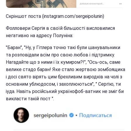
Скріншот поста (instagram.com/sergeipolunin)
Фолловери Сергія в своїй більшості висловилися
негативно на адресу Полуніна:
"Баран", "Ну, у Гітлера точно такі були шанувальники
та розповідали всім про свою любов і підтримку.
Нагадайте що з ними і їх кумиром?!", "Ось-ось, саме
велике стадо баран! Яке стало жертвою зомбоящика
і досі свято вірять цим брехливим виродків на чолі з
основним ублюдосом, і захоплюються", " Сергію, ти
іуда. Навіть російський українофоб-ватник не зміг би
викласти такій пост ".