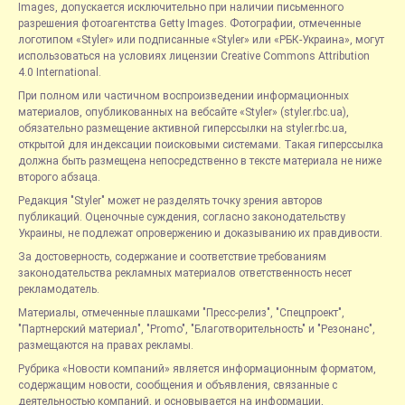
Images, допускается исключительно при наличии письменного
разрешения фотоагентства Getty Images. Фотографии, отмеченные
логотипом «Styler» или подписанные «Styler» или «РБК-Украина», могут
использоваться на условиях лицензии Creative Commons Attribution
4.0 International.
При полном или частичном воспроизведении информационных
материалов, опубликованных на вебсайте «Styler» (styler.rbc.ua),
обязательно размещение активной гиперссылки на styler.rbc.ua,
открытой для индексации поисковыми системами. Такая гиперссылка
должна быть размещена непосредственно в тексте материала не ниже
второго абзаца.
Редакция "Styler" может не разделять точку зрения авторов
публикаций. Оценочные суждения, согласно законодательству
Украины, не подлежат опровержению и доказыванию их правдивости.
За достоверность, содержание и соответствие требованиям
законодательства рекламных материалов ответственность несет
рекламодатель.
Материалы, отмеченные плашками "Пресс-релиз", "Спецпроект",
"Партнерский материал", "Promo", "Благотворительность" и "Резонанс",
размещаются на правах рекламы.
Рубрика «Новости компаний» является информационным форматом,
содержащим новости, сообщения и объявления, связанные с
деятельностью компаний, и основывается на информации,