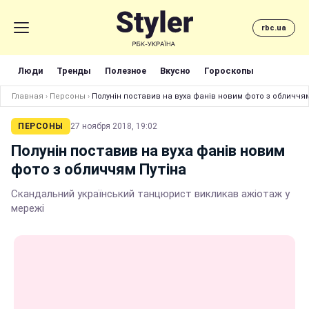
rbc.ua
Люди
Тренды
Полезное
Вкусно
Гороскопы
Главная
›
Персоны
›
Полунін поставив на вуха фанів новим фото з обличчям
ПЕРСОНЫ
27 ноября 2018, 19:02
Полунін поставив на вуха фанів новим
фото з обличчям Путіна
Скандальний український танцюрист викликав ажіотаж у
мережі