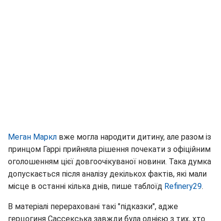
Меган Маркл
вже могла народити дитину, але разом із
принцом Гаррі прийняла рішення почекати з офіційним
оголошенням цієї довгоочікуваної новини. Така думка
допускається після аналізу декількох фактів, які мали
місце в останні кілька днів, пише таблоїд
Refinery29
.
В матеріалі перераховані такі "підказки", адже
герцогиня Сассекська завжди була однією з тих, хто