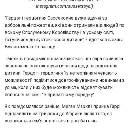
instagram.com/sussexroyal)
"Герцог і герцогиня Сассекские дуже вдячні за
добровільні пожертви, які вони отримали від людей по
всьому Сполученому Королівству і в усьому світі,
готуючись до зустрічі своєї дитини", - йдеться в заяві
Букінгемського палацу.
Також в повідомленні зазначається, що пара прийняла
рішення не розголошувати плани щодо народження
дитини. Герцог і герцогиня "із нетерпінням чекають
можливості" поділитися довгоочікуваними новинами з
усіма, коли у них буде можливість відсвяткувати
поповнення сім'ї "в приватному порядку".
Як повідомлялося раніше, Меган Маркл і принца Гаррі
відправлять на три роки до Африки після того, як
королівська сім'я освоїться в ролі батьків.