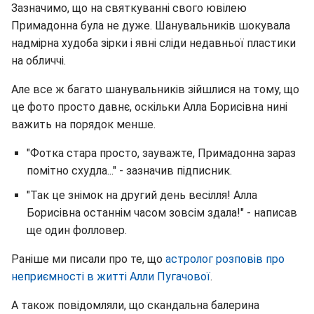
Зазначимо, що на святкуванні свого ювілею
Примадонна була не дуже. Шанувальників шокувала
надмірна худоба зірки і явні сліди недавньої пластики
на обличчі.
Але все ж багато шанувальників зійшлися на тому, що
це фото просто давнє, оскільки Алла Борисівна нині
важить на порядок менше.
"Фотка стара просто, зауважте, Примадонна зараз
помітно схудла..." - зазначив підписник.
"Так це знімок на другий день весілля! Алла
Борисівна останнім часом зовсім здала!" - написав
ще один фолловер.
Раніше ми писали про те, що
астролог розповів про
неприємності в житті Алли Пугачової
.
А також повідомляли, що скандальна балерина