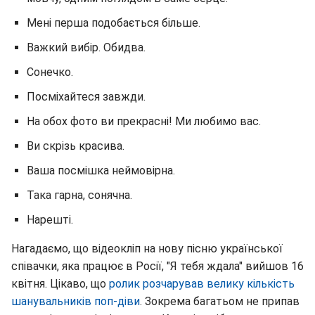
Мені перша подобається більше.
Важкий вибір. Обидва.
Сонечко.
Посміхайтеся завжди.
На обох фото ви прекрасні! Ми любимо вас.
Ви скрізь красива.
Ваша посмішка неймовірна.
Така гарна, сонячна.
Нарешті.
Нагадаємо, що відеокліп на нову пісню української
співачки, яка працює в Росії, "Я тебя ждала" вийшов 16
квітня. Цікаво, що
ролик розчарував велику кількість
шанувальників поп-діви
. Зокрема багатьом не припав