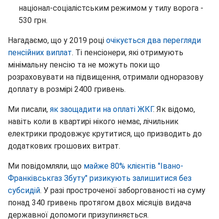
націонал-соціалістським режимом у тилу ворога -
530 грн.
Нагадаємо, що у 2019 році
очікується два перегляди
пенсійних виплат
. Ті пенсіонери, які отримують
мінімальну пенсію та не можуть поки що
розраховувати на підвищення, отримали одноразову
доплату в розмірі 2400 гривень.
Ми писали,
як заощадити на оплаті ЖКГ
. Як відомо,
навіть коли в квартирі нікого немає, лічильник
електрики продовжує крутитися, що призводить до
додаткових грошових витрат.
Ми повідомляли, що
майже 80% клієнтів "Івано-
Франківськгаз Збуту" ризикують залишитися без
субсидій
. У разі простроченої заборгованості на суму
понад 340 гривень протягом двох місяців видача
державної допомоги призупиняється.