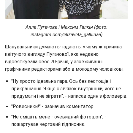
Алла Пугачова і Максим Галкін (фото:
instagram.com/elizaveta_galkinaa)
Шанувальники думають-гадають, у чому ж причина
квітучого вигляду Пугачової, яка недавно
відсвяткувала своє 70-річчя, у зловживанні
графічними редакторами або в молодому чоловікові.
"Ну просто ідеальна пара. Ось без лестощів і
прикрашання. Якщо є зв'язок внутрішній, його не
придумати і не зіграти", - написав один з фоловерів.
"Ровесники!" - зазначив коментатор.
"Не смішіть мене - очевидний фотошоп", -
пожартував черговий підписник.