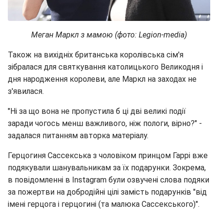
Меган Маркл з мамою (фото: Legion-media)
Також на вихідніх британська королівська сім'я
зібралася для святкування католицького Великодня і
дня народження королеви, але Маркл на заходах не
з'явилася.
"Ні за що вона не пропустила б ці дві великі події
заради чогось менш важливого, ніж пологи, вірно?" -
задалася питанням авторка матеріалу.
Герцогиня Сассекська з чоловіком принцом Гаррі вже
подякували шанувальникам за їх подарунки. Зокрема,
в повідомленні в Instagram були озвучені слова подяки
за пожертви на добродійні цілі замість подарунків "від
імені герцога і герцогині (та малюка Сассекського)".