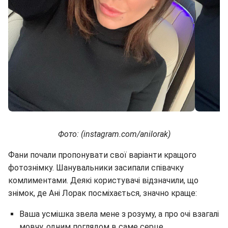
Фото: (instagram.com/anilorak)
Фани почали пропонувати свої варіанти кращого
фотознімку. Шанувальники засипали співачку
комлиментами. Деякі користувачі відзначили, що
знімок, де Ані Лорак посміхається, значно краще:
Ваша усмішка звела мене з розуму, а про очі взагалі
мовчу, одним поглядом в саме серце.