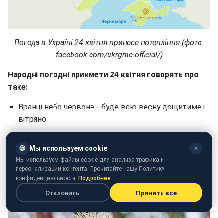
Погода в Україні 24 квітня принесе потепління (фото:
facebook.com/ukrgmc.official/)
Народні погодні прикмети 24 квітня говорять про
таке:
Вранці небо червоне - буде всю весну дощитиме і
вітряно.
Якщо з невеликих хмаринок утворюються великі
хмари і з'єднуються одна з одною - чекай сильної
🍪
Мы используем cookie
✕
зливи.
Мы используем файлы cookie для анализа трафика и
персонализации контента. Прочитайте нашу Политику
Зацвіла верба - чекай потепління.
конфиденциальности.
Подробнее
Отклонить
Принять все