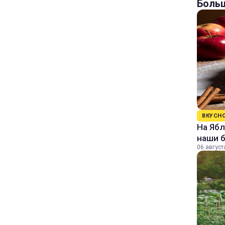
Больш
ВКУСН
На Ябл
наши 
06 август