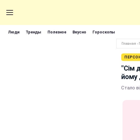
Люди
Тренды
Полезное
Вкусно
Гороскопы
Главная
›
ПЕРСО
"Сім 
йому 
Стало в