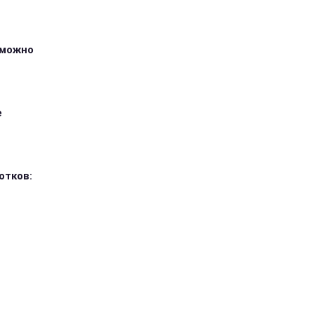
зможно
е
отков: