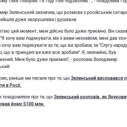
ому таке говорив. І я тоді тобі подзвонив...", - повідомив Го
мир Зеленський зазначив, що розмова з російським сатир
вийшла дуже зворушлива і душевна.
ятаю цей момент, мені дійсно було дуже приємно. Він сказ
. "Я хочу вам подякувати, ми з вами незнайомі, мені дав ко
 я хочу вам подякувати за те, що ви зробили, за "Слугу народу
 що в принципі ви вже все зробили". Я, звичайно, був
жений. Мені було дуже приємно", - розповів Володимир
ький.
ємо, раніше ми писали про те, що
Зеленський висловився 
и в Росії.
ж повідомляли про те, що
Зеленський розповів, як Янукови
ував йому $100 млн.