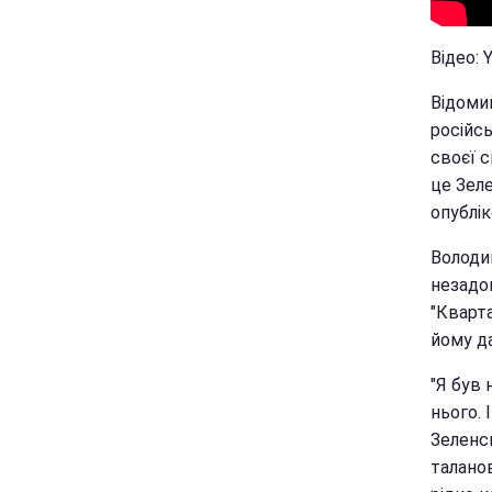
Відео: 
Відоми
російс
своєї с
це Зел
опублік
Володи
незадов
"Кварта
йому д
"Я був 
нього. 
Зеленсь
талано