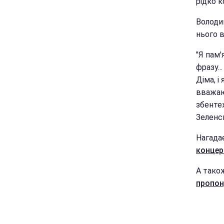
рідко к
Володи
нього 
"Я пам'
фразу..
Діма, і
вважаю,
збенте
Зеленс
Нагада
концерт
А тако
пропон