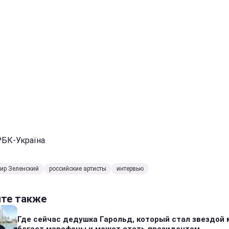
РБК-Україна
ир Зеленский
российские артисты
интервью
йте также
Где сейчас дедушка Гарольд, который стал звездой 