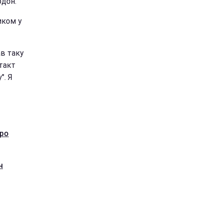
рдон.
иком у
ав таку
нтакт
". Я
про
ч