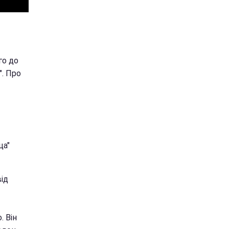
го до
". Про
ца"
від
. Він