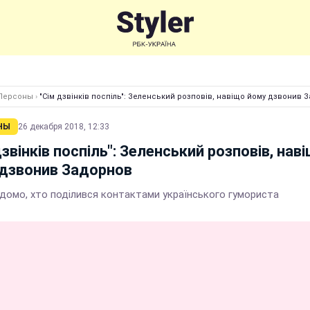
Персоны
›
"Сім дзвінків поспіль": Зеленський розповів, навіщо йому дзвонив 
НЫ
26 декабря 2018, 12:33
дзвінків поспіль": Зеленський розповів, нав
дзвонив Задорнов
ідомо, хто поділився контактами українського гумориста