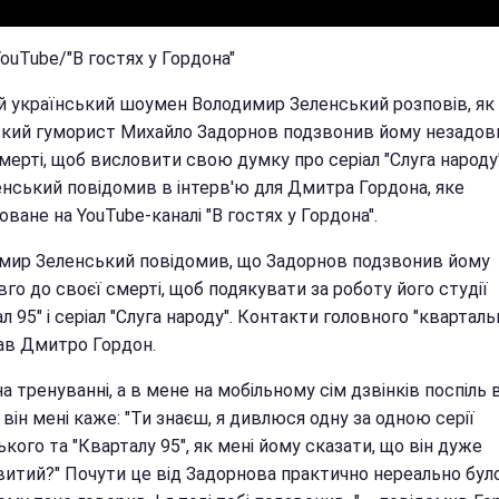
YouTube/"В гостях у Гордона"
й український шоумен Володимир Зеленський розповів, як
ький гуморист Михайло Задорнов подзвонив йому незадов
мерті, щоб висловити свою думку про серіал "Слуга народу
енський повідомив в інтерв'ю для Дмитра Гордона, яке
оване на YouTube-каналі "В гостях у Гордона".
мир Зеленський повідомив, що Задорнов подзвонив йому
го до своєї смерті, щоб подякувати за роботу його студії
л 95" і серіал "Слуга народу". Контакти головного "кварталь
ав Дмитро Гордон.
на тренуванні, а в мене на мобільному сім дзвінків поспіль 
І він мені каже: "Ти знаєш, я дивлюся одну за одною серії
кого та "Кварталу 95", як мені йому сказати, що він дуже
витий?" Почути це від Задорнова практично нереально було