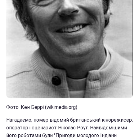
Фото: Кен Беррі (wikimedia.org)
Нагадаємо, помер відомий британський кінорежисер,
оператор і сценарист Ніколас Роуг. Найвідомішими
його роботами були "Пригоди молодого Індіани