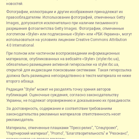
новостей.
Фотографии, иллюстрации и другие изображения принадлежат их
правообладателям. Использование фотографий, отмеченных Getty
Images, допускается исключительно при наличии письменного
разрешения фотоагентства Getty Images. Фотографии, отмеченные
логотипом «Styler» или подписанные «Styler» или «РБК-Украина», могут
использоваться на условиях лицензии Creative Commons Attribution
4.0 International.
При полном или частичном воспроизведении информационных
материалов, опубликованных на вебсайте «Styler» (styler.rbc.ua),
обязательно размещение активной гиперссылки на styler.rbc.ua,
открытой для индексации поисковыми системами. Такая гиперссылка
должна быть размещена непосредственно в тексте материала не ниже
второго абзаца.
Редакция "Styler" может не разделять точку зрения авторов
публикаций. Оценочные суждения, согласно законодательству
Украины, не подлежат опровержению и доказыванию их правдивости.
За достоверность, содержание и соответствие требованиям
законодательства рекламных материалов ответственность несет
рекламодатель.
Материалы, отмеченные плашками "Пресс-релиз", "Спецпроект",
"Партнерский материал", "Promo", "Благотворительность" и "Резонанс",