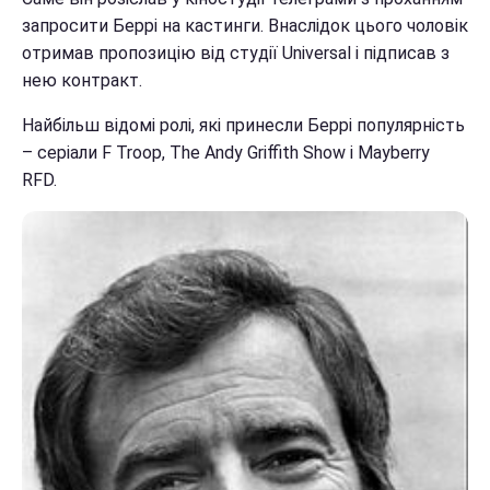
запросити Беррі на кастинги. Внаслідок цього чоловік
отримав пропозицію від студії Universal і підписав з
нею контракт.
Найбільш відомі ролі, які принесли Беррі популярність
– серіали F Troop, The Andy Griffith Show і Mayberry
RFD.