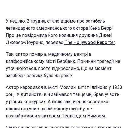
У неділю, 2 грудня, стало відомо про
загибель
легендарного американського актора Кена Беррі.
Про це повідомила його колишня дружина Джекі
Джозер-Лоуренс, передає
The Hollywood Reporter
.
Так, актор помер в медичному центрі в
каліфорнійському місті Бербанк. Причини трагедії не
уточнюються, проте підкреслимо, що на момент
загибелі чоловіка було 85 років.
Актор народився в місті Моллин, штат Іллінойс у 1933
році. У дитинстві він займався танцями, брав участь
у різних конкурсах. А після закінчення середньої
школи вступив на військову службу, де
познайомився з актором Леонардом Нимоем.
Саме він розіслав у кіностудії телеграми з проханням