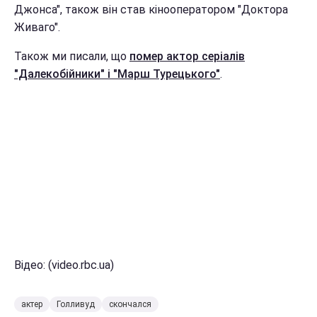
Джонса", також він став кінооператором "Доктора
Живаго".
Також ми писали, що
помер актор серіалів
"Далекобійники" і "Марш Турецького"
.
Відео: (video.rbc.ua)
актер
Голливуд
скончался