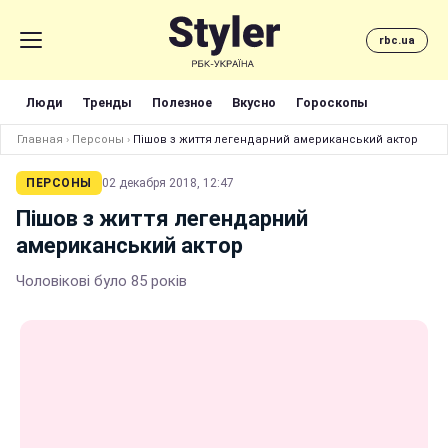
rbc.ua
Люди
Тренды
Полезное
Вкусно
Гороскопы
Главная
›
Персоны
›
Пішов з життя легендарний американський актор
ПЕРСОНЫ
02 декабря 2018, 12:47
Пішов з життя легендарний
американський актор
Чоловікові було 85 років