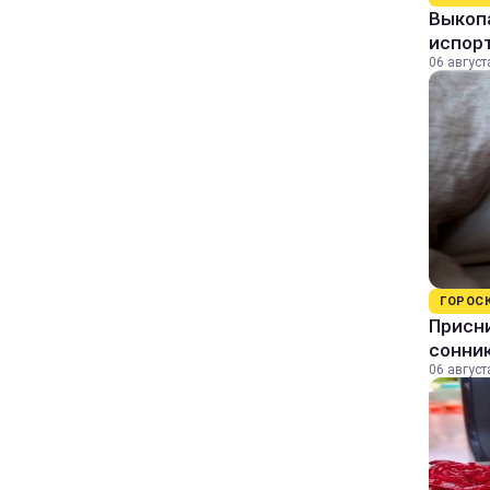
Выкопа
испор
06 август
ГОРОС
Присни
сонни
06 август