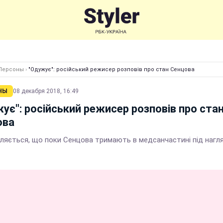
Персоны
›
"Одужує": російський режисер розповів про стан Сенцова
НЫ
08 декабря 2018, 16:49
ує": російський режисер розповів про ста
ова
ляється, що поки Сенцова тримають в медсанчастині під нагл