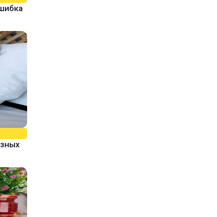
ошибка
азных