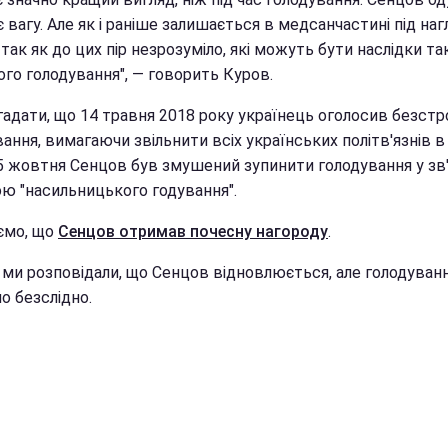
 вагу. Але як і раніше залишається в медсанчастині під на
, так як до цих пір незрозуміло, які можуть бути наслідки та
ого голодування", — говорить Куров.
агадати, що 14 травня 2018 року українець оголосив безст
ання, вимагаючи звільнити всіх українських політв'язнів в
5 жовтня Сенцов був змушений зупинити голодування у зв'
ою "насильницького годування".
ємо, що
Сенцов отримав почесну нагороду
.
 ми розповідали, що Сенцов відновлюється, але голодуван
о безслідно.