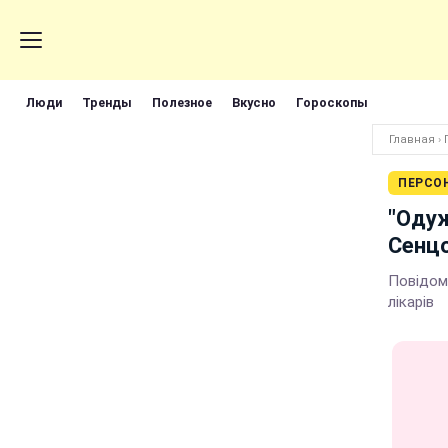
Люди
Тренды
Полезное
Вкусно
Гороскопы
Главная
›
ПЕРСО
"Одуж
Сенц
Повідом
лікарів