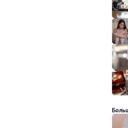
Больш