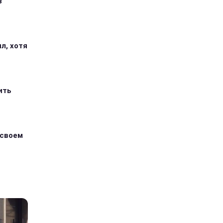
з
л, хотя
ить
 своем