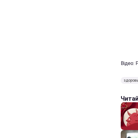
Відео:
здоров
Чита