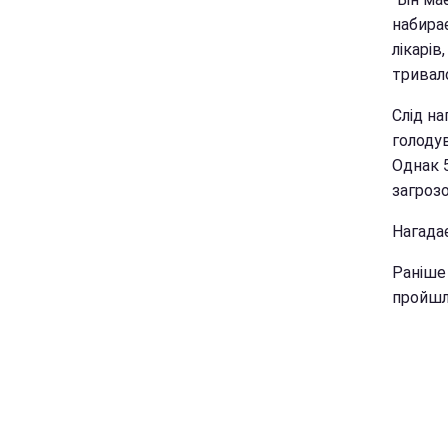
набирає
лікарів
тривал
Слід н
голодув
Однак 
загроз
Нагада
Раніше
пройшл