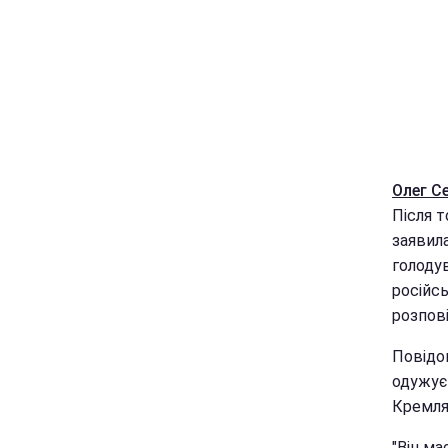
Олег С
Після т
заявила
голодув
російсь
розпові
Повідо
одужує 
Кремля
"Він ма