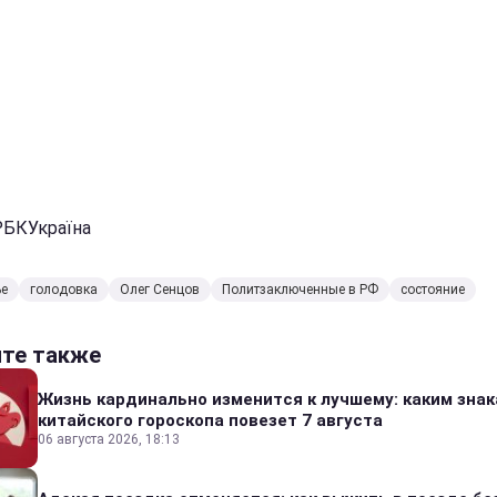
 РБКУкраїна
ье
голодовка
Олег Сенцов
Политзаключенные в РФ
состояние
йте также
Жизнь кардинально изменится к лучшему: каким зна
китайского гороскопа повезет 7 августа
06 августа 2026, 18:13