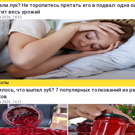
ли лук? Не торопитесь прятать его в подвал: одна 
тит весь урожай
а 2026, 14:53
КОПЫ
лось, что выпал зуб? 7 популярных толкований из р
ков
а 2026, 14:21