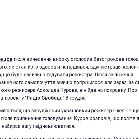
енцов
після винесення вироку оголосив безстрокове голод
ого, як стан його здоров'я погіршився, адміністрація колонії
, що буде насильно годувати режисера. Після закінчення
ання його самопочуття значно погіршилося, але зараз, за 
кого режисера Аскольда Курова, він йде на поправку. Про 
в проекту "
Радіо Свобода
" 8 грудня.
мляється, що засуджений український режисер Олег Сенц
після припинення голодування. Куров розповів, що політв'
 набирає вагу і відновлюватися.
є значно кращий вигляд, ніж під час голодування. Сенцов од