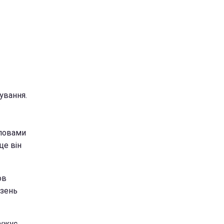
ування.
словами
це він
ов
язень
ужує,