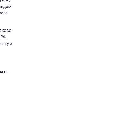
глядом
кого
рокове
 РФ.
язку з
ня не