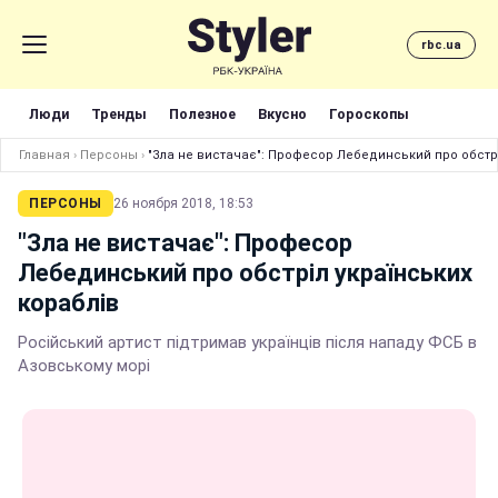
rbc.ua
Люди
Тренды
Полезное
Вкусно
Гороскопы
Главная
›
Персоны
›
"Зла не вистачає": Професор Лебединський про обстрі
ПЕРСОНЫ
26 ноября 2018, 18:53
"Зла не вистачає": Професор
Лебединський про обстріл українських
кораблів
Російський артист підтримав українців після нападу ФСБ в
Азовському морі