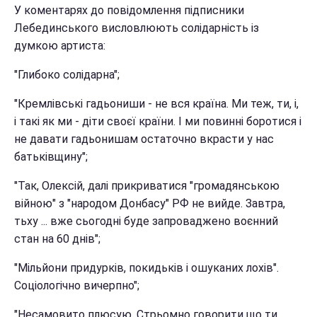
У коментарях до повідомлення підписники
Лебединського висловлюють солідарність із
думкою артиста:
"Глибоко солідарна";
"Кремлівські гадьониши - не вся країна. Ми теж, ти, і,
і такі як ми - діти своєї країни. І ми повинні боротися і
не давати гадьонишам остаточно вкрасти у нас
батьківщину";
"Так, Олексій, далі прикриватися "громадянською
війною" з "народом Донбасу" РФ не вийде. Завтра,
тьху ... вже сьогодні буде запроваджено воєнний
стан на 60 днів";
"Мільйони придурків, покидьків і ошуканих лохів".
Соціологічно вичерпно";
"Несамовито плюсую. Стрьомно говорити що ти