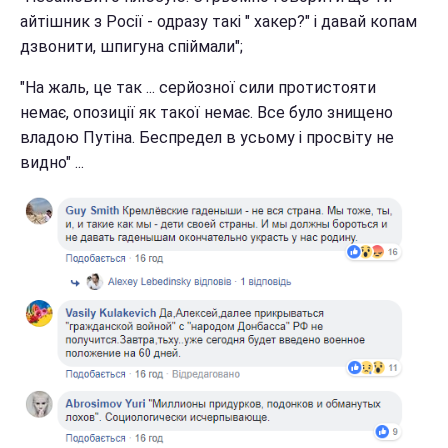
айтішник з Росії - одразу такі " хакер?" і давай копам
дзвонити, шпигуна спіймали";
"На жаль, це так ... серйозної сили протистояти
немає, опозиції як такої немає. Все було знищено
владою Путіна. Беспредел в усьому і просвіту не
видно" ...