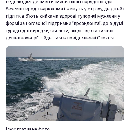
недолюдка, де навіть найсвітліші і порядні люди
безсилі перед тварюками і живуть у страху, де дітей і
підлітків б'ють кийками здорові тупорилі мужлани у
формі за негласної підтримки "президента", де в думі
і уряді одні виродки, сволота, злодії, ідіоти та явні
душевнохворі", - йдеться в повідомленні Олексія.
Ілюстративне фото