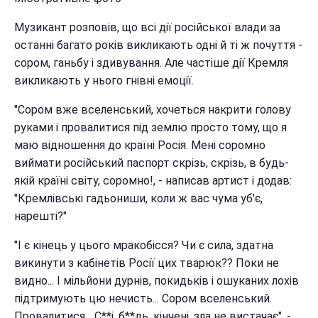
Музикант розповів, що всі дії російської влади за
останні багато років викликають одні й ті ж почуття -
сором, ганьбу і здивування. Але частіше дії Кремля
викликають у нього гнівні емоції.
"Сором вже вселенський, хочеться накрити голову
руками і провалитися під землю просто тому, що я
маю відношення до країні Росія. Мені соромно
виймати російський паспорт скрізь, скрізь, в будь-
якій країні світу, соромно!, - написав артист і додав:
"Кремлівські гадьониши, коли ж вас чума уб'є,
нарешті?"
"І є кінець у цього мракобісся? Чи є сила, здатна
викинути з кабінетів Росії цих тварюк?? Поки не
видно... І мільйони дурнів, покидьків і ошуканих лохів
підтримують цю нечисть... Сором вселенський.
Провалитися... С**і, б**дь, кінчені, зла не вистачає", -