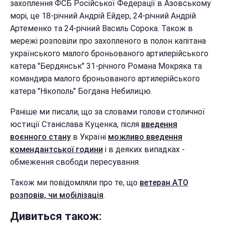
захоплення ФСБ Російської Федерації в Азовському
морі, це 18-річний Андрій Ейдер, 24-річний Андрій
Артеменко та 24-річний Василь Сорока. Також в
мережі розповіли про захопленого в полон капітана
українського малого броньованого артилерійського
катера "Бердянськ" 31-річного Романа Мокряка та
командира малого броньованого артилерійського
катера "Нікополь" Богдана Небилицю.
Раніше ми писали, що за словами голови столичної
юстиції Станіслава Куценка, після
введення
воєнного стану
в Україні
можливо введення
комендантської години
і в деяких випадках -
обмеження свободи пересування.
Також ми повідомляли про те, що
ветеран АТО
розповів, чи мобілізація
.
Дивиться також: