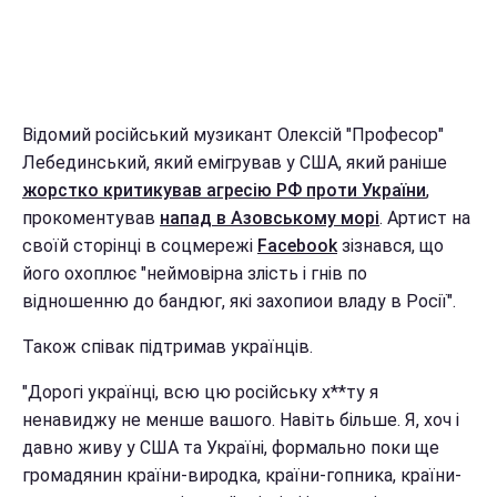
Відомий російський музикант Олексій "Професор"
Лебединський, який емігрував у США, який раніше
жорстко критикував агресію РФ проти України
,
прокоментував
напад в Азовському морі
. Артист на
своїй сторінці в соцмережі
Facebook
зізнався, що
його охоплює "неймовірна злість і гнів по
відношенню до бандюг, які захопиои владу в Росії".
Також співак підтримав українців.
"Дорогі українці, всю цю російську х**ту я
ненавиджу не менше вашого. Навіть більше. Я, хоч і
давно живу у США та Україні, формально поки ще
громадянин країни-виродка, країни-гопника, країни-