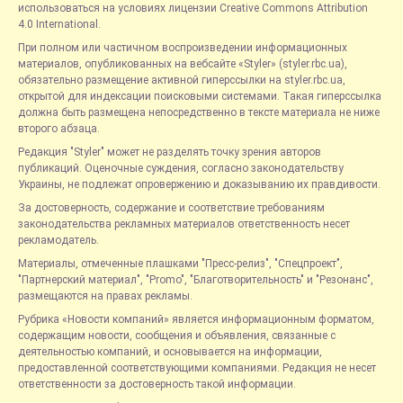
использоваться на условиях лицензии Creative Commons Attribution
4.0 International.
При полном или частичном воспроизведении информационных
материалов, опубликованных на вебсайте «Styler» (styler.rbc.ua),
обязательно размещение активной гиперссылки на styler.rbc.ua,
открытой для индексации поисковыми системами. Такая гиперссылка
должна быть размещена непосредственно в тексте материала не ниже
второго абзаца.
Редакция "Styler" может не разделять точку зрения авторов
публикаций. Оценочные суждения, согласно законодательству
Украины, не подлежат опровержению и доказыванию их правдивости.
За достоверность, содержание и соответствие требованиям
законодательства рекламных материалов ответственность несет
рекламодатель.
Материалы, отмеченные плашками "Пресс-релиз", "Спецпроект",
"Партнерский материал", "Promo", "Благотворительность" и "Резонанс",
размещаются на правах рекламы.
Рубрика «Новости компаний» является информационным форматом,
содержащим новости, сообщения и объявления, связанные с
деятельностью компаний, и основывается на информации,
предоставленной соответствующими компаниями. Редакция не несет
ответственности за достоверность такой информации.