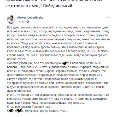
не стримав емоції Лебединський.