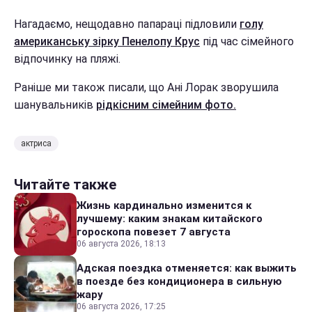
Нагадаємо, нещодавно папараці підловили
голу
американську зірку Пенелопу Крус
під час сімейного
відпочинку на пляжі.
Раніше ми також писали, що Ані Лорак зворушила
шанувальників
рідкісним сімейним фото.
актриса
Читайте также
Жизнь кардинально изменится к
лучшему: каким знакам китайского
гороскопа повезет 7 августа
06 августа 2026, 18:13
Адская поездка отменяется: как выжить
в поезде без кондиционера в сильную
жару
06 августа 2026, 17:25