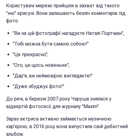
Користувачі мережі прийшли в захват від такого
"ню" красуні. Вони залишають безліч коментарів під
фото.
"Ви на цій фотографії нагадуєте Наталі Портман";
"Тобі можна бути самою собою!"
"Це прекрасно";
"Ого, це щось новеньке";
"Дар'я, ви неймовірно виглядаєте!"
"Дуже збуджує фото!"
До речі, в березні 2007 року Чаруша знялася у
відвертій фотосесії для журналу "Maxim".
Зараз актриса активно займається музичною
кар'єрою, в 2016 році вона випустила свій дебютний
альбом.