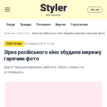
rbc.ua
Люди
Тренды
Полезное
Вкусно
Гороскопы
Главная
›
Персоны
›
Зірка російського кіно збудила мережу гарячим фото
ПЕРСОНЫ
30 апреля 2019, 13:46
Зірка російського кіно збудила мережу
гарячим фото
Дар'я Чаруша вирішила увійти в образ, повністю
оголившись