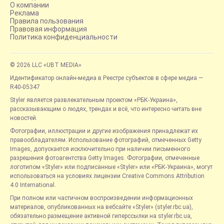
О компании
Реклама
Правила пользования
Правовая информация
Политика конфиденциальности
© 2026 LLC «UBT MEDIA»
Идентификатор онлайн-медиа в Реестре субъектов в сфере медиа —
R40-05347
Styler является развлекательным проектом «РБК-Украина»,
рассказывающим о людях, трендах и всё, что интересно читать вне
новостей.
Фотографии, иллюстрации и другие изображения принадлежат их
правообладателям. Использование фотографий, отмеченных Getty
Images, допускается исключительно при наличии письменного
разрешения фотоагентства Getty Images. Фотографии, отмеченные
логотипом «Styler» или подписанные «Styler» или «РБК-Украина», могут
использоваться на условиях лицензии Creative Commons Attribution
4.0 International.
При полном или частичном воспроизведении информационных
материалов, опубликованных на вебсайте «Styler» (styler.rbc.ua),
обязательно размещение активной гиперссылки на styler.rbc.ua,