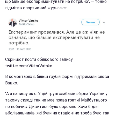
що більше експериментувати не потрібно", — тонко
підмітив спортивний журналіст.
Скріншот поста облікового запису
twitter.com/ViktorVatsko
В коментарях в більш грубій формі підтримали слова
Вацко.
"А я напишу як є. У цій групі слабаків збірна України у
такому складі так не має права грати! Майбутнього
не побачив. Дивитися було соромно. Хоча б для
вболівальників, які були на стадіоні не треба було так