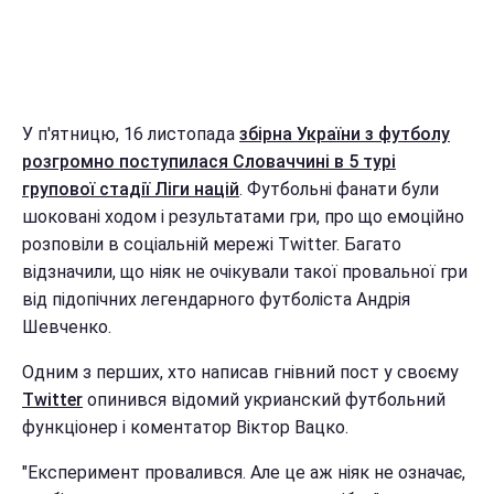
У п'ятницю, 16 листопада
збірна України з футболу
розгромно поступилася Словаччині в 5 турі
групової стадії Ліги націй
. Футбольні фанати були
шоковані ходом і результатами гри, про що емоційно
розповіли в соціальній мережі Twitter. Багато
відзначили, що ніяк не очікували такої провальної гри
від підопічних легендарного футболіста Андрія
Шевченко.
Одним з перших, хто написав гнівний пост у своєму
Twitter
опинився відомий укрианский футбольний
функціонер і коментатор Віктор Вацко.
"Експеримент провалився. Але це аж ніяк не означає,