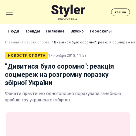
rbc.ua
Люди
Тренды
Полезное
Вкусно
Гороскопы
Главная
›
Новости спорта
›
"Дивитися було соромно": реакція соцмереж на 
НОВОСТИ СПОРТА
17 ноября 2018, 11:58
"Дивитися було соромно": реакція
соцмереж на розгромну поразку
збірної України
Фанати практично одноголосно порахували ганебною
крайню гру української збірної