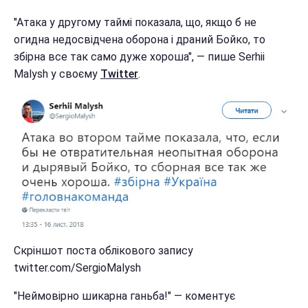
"Атака у другому таймі показала, що, якщо б не
огидна недосвідчена оборона і драний Бойко, то
збірна все так само дуже хороша", — пише Serhii
Malysh у своєму
Twitter
.
Скріншот поста облікового запису
twitter.com/SergioMalysh
"Неймовірно шикарна ганьба!" — коментує