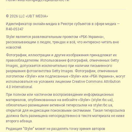
© 2026 LLC «UBT MEDIA»
Идентификатор онлайн-медиа в Реестре субъектов в сфере медиа —
R40-05347
Styler является развлекательным проектом «РБК-Украина»,
рассказывающим о людях, трендах и всё, что интересно читать вне
новостей.
Фотографии, иллюстрации и другие изображения принадлежат их
правообладателям. Использование фотографий, отмеченных Getty
Images, допускается исключительно при наличии письменного
разрешения фотоагентства Getty Images. Фотографии, отмеченные
логотипом «Styler» или подписанные «Styler» или «РБК-Украина», могут
использоваться на условиях лицензии Creative Commons Attribution
4.0 International.
При полном или частичном воспроизведении информационных
материалов, опубликованных на вебсайте «Styler» (styler.rbc.ua),
обязательно размещение активной гиперссылки на styler.rbc.ua,
открытой для индексации поисковыми системами. Такая гиперссылка
должна быть размещена непосредственно в тексте материала не ниже
второго абзаца.
Редакция "Styler" может не разделять точку зрения авторов