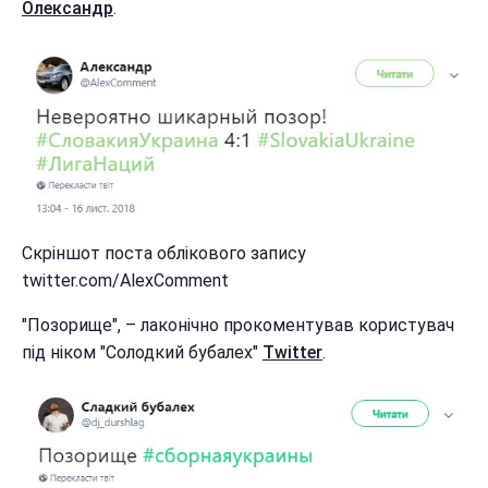
Олександр
.
Скріншот поста облікового запису
twitter.com/AlexComment
"Позорище", – лаконічно прокоментував користувач
під ніком "Солодкий бубалех"
Twitter
.